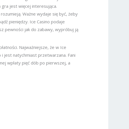
gra jest więcej interesująca.
rozumieją. Ważne wydaje się być, żeby
ądź pieniędzy. Ice Casino podaje
dasz pewności jak do zabawy, wypróbuj ją
płatności. Najważniejsze, że w Ice
i jest natychmiast przetwarzana. Fani
nej wpłaty pięć dób po pierwszej, a