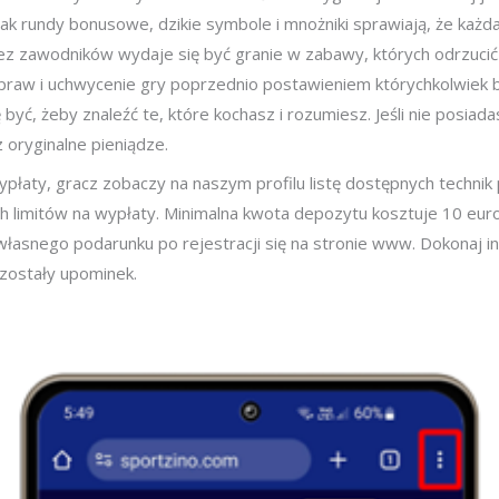
ak rundy bonusowe, dzikie symbole i mnożniki sprawiają, że każda 
zawodników wydaje się być granie w zabawy, których odrzucić 
 praw i uchwycenie gry poprzednio postawieniem którychkolwiek b
być, żeby znaleźć te, które kochasz i rozumiesz. Jeśli nie posia
oryginalne pieniądze.
ypłaty, gracz zobaczy na naszym profilu listę dostępnych technik 
 limitów na wypłaty. Minimalna kwota depozytu kosztuje 10 euro 
własnego podarunku po rejestracji się na stronie www. Dokonaj in
zostały upominek.