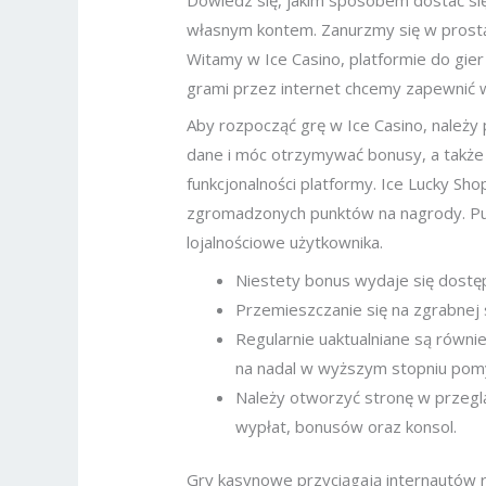
własnym kontem. Zanurzmy się w prostą
Witamy w Ice Casino, platformie do gier
grami przez internet chcemy zapewnić 
Aby rozpocząć grę w Ice Casino, należy
dane i móc otrzymywać bonusy, a także
funkcjonalności platformy. Ice Lucky S
zgromadzonych punktów na nagrody. Pun
lojalnościowe użytkownika.
Niestety bonus wydaje się dostę
Przemieszczanie się na zgrabnej 
Regularnie uaktualniane są równi
na nadal w wyższym stopniu pomy
Należy otworzyć stronę w przeglą
wypłat, bonusów oraz konsol.
Gry kasynowe przyciągają internautów r