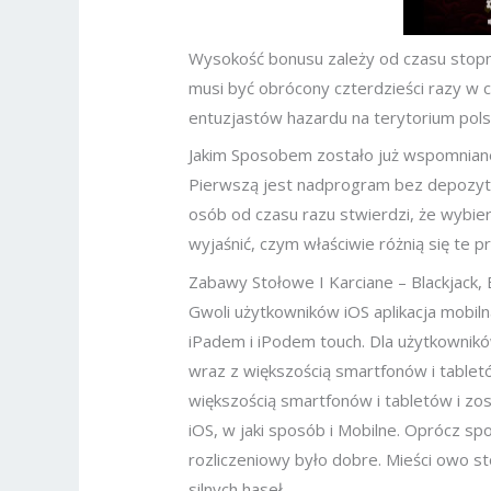
Wysokość bonusu zależy od czasu stopn
musi być obrócony czterdzieści razy w c
entuzjastów hazardu na terytorium pol
Jakim Sposobem zostało już wspomniane,
Pierwszą jest nadprogram bez depozytu
osób od czasu razu stwierdzi, że wybier
wyjaśnić, czym właściwie różnią się te pr
Zabawy Stołowe I Karciane – Blackjack,
Gwoli użytkowników iOS aplikacja mobiln
iPadem i iPodem touch. Dla użytkownikó
wraz z większością smartfonów i table
większością smartfonów i tabletów i 
iOS, w jaki sposób i Mobilne. Oprócz s
rozliczeniowy było dobre. Mieści owo s
silnych haseł.