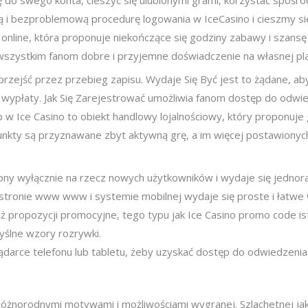
 i bezproblemową procedurę logowania w IceCasino i cieszmy s
 online, która proponuje niekończące się godziny zabawy i szans
wszystkim fanom dobre i przyjemne doświadczenie na własnej pla
 przejść przez przebieg zapisu. Wydaje Się Być jest to żądane, a
 wypłaty. Jak Się Zarejestrować umożliwia fanom dostęp do odwi
hop w Ice Casino to obiekt handlowy lojalnościowy, który proponu
kty są przyznawane zbyt aktywną grę, a im więcej postawionyc
pny wyłącznie na rzecz nowych użytkowników i wydaje się jednor
stronie www www i systemie mobilnej wydaje się proste i łatwe 
eż propozycji promocyjne, tego typu jak Ice Casino promo code is
ślne wzory rozrywki.
darce telefonu lub tabletu, żeby uzyskać dostęp do odwiedzenia
óżnorodnymi motywami i możliwościami wygranej. Szlachetnej jakoś