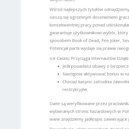
Wśród najlepszych tytułów odnajdziemy 
cieszą się ogromnym docenieniem graczy
konsekwentnej pracy ponad udoskonalan
gwarantuje użytkownikowi wybór, który 
sposobem Book of Dead, Fire Joker, Seve
Potencjał partii wydaje się prawie nieo
Ice Casino Przyciąga Internautów Dzi
Jeśli posiadasz obawy o bezpiec
Następnie aktywować bonus w nas
Chociaż kasyno zatrudnia zawodni
restrykcyjne.
Dane są weryfikowane przez pracownika,
wybieranych stronic hazardowych w Pols
www znajdziemy jadłospis zawierające p
Dowiedz się, jakim sposobem dostać się