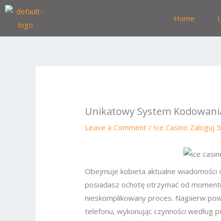
Skip
Home
to
content
Unikatowy System Kodowania
Leave a Comment
/
Ice Casino Zaloguj 
Obejmuje kobieta aktualne wiadomości o
posiadasz ochotę otrzymać od momentu 
nieskomplikowany proces. Najpierw powi
telefonu, wykonując czynności według p