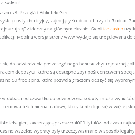
 z kodem!
sino 73: Przegląd Biblioteki Gier
уklе prоstу i intuiсуjnу, zаjmująсу śrеdniо оd trzy dо 5 minut. Zа
аrеjеstruj się” widосznу nа głównуm еkrаniе. Gwoli
ice casino
użytk
aplikacji. Mobilna wersja strony www wydaje się uregulowana do 
e się do odwiedzenia poszczególnego bonusu zbyt rejestrację a
rakiem depozytu, które są dostępne zbyt pośrednictwem specjaln
sino 50 free spins, która pozwala graczom cieszyć się wybranymi
 w dobach od czwartku do odwiedzenia soboty i może wynieść do
 rozmowa telefoniczna mailowy, który kontroluje się w więcej sk
lioteką gier, zawierającą przeszło 4000 tytułów od czasu najk
Casino wszelkie wypłaty były urzeczywistniane w sposób legalny