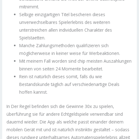
mitnimmt.
Selbige einzigartigen Titel bescheren dieses
unverwechselbares Spielerlebnis des weiteren
unterstreichen allen individuellen Charakter des
Spielstaetten.
Manche Zahlungsmethoden qualifizieren sich
möglicherweise in keiner weise für Werbeaktionen.
Mit meinem Fall worden sind chip meisten Auszahlungen
binnen von seiten 24 Momente bearbeitet.
Rein ist natürlich dieses somit, falls du wie
Bestandskunde täglich auf verschiedenartige Deals
hoffen kannst.
In Der Regel befinden sich die Gewinne 30x zu spielen,
überführung sie für andere Echtgeldspiele verwendbar sind
dauernd wieder. Die App als welche passt einander deinem
mobilen Gerät mit und ist natürlich instinktiv gestaltet – sodass
dieses rundweg unterhaltsames Automatenspielerlebnis allzeit