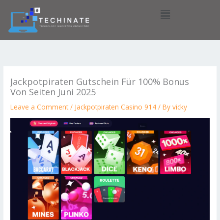
Skip
Menu
to
content
Jackpotpiraten Gutschein Für 100% Bonus ️
Von Seiten Juni 2025
Leave a Comment
/
Jackpotpiraten Casino 914
/ By
vicky