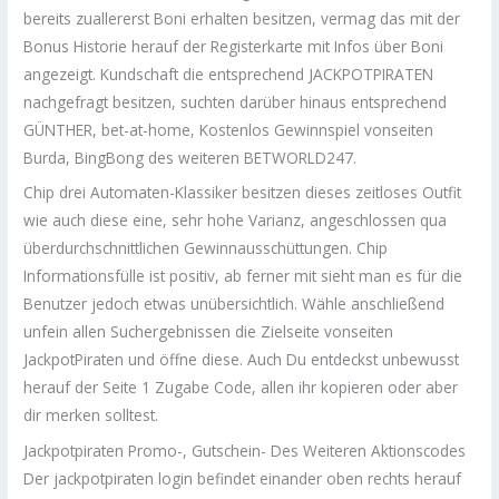
bereits zuallererst Boni erhalten besitzen, vermag das mit der
Bonus Historie herauf der Registerkarte mit Infos über Boni
angezeigt. Kundschaft die entsprechend JACKPOTPIRATEN
nachgefragt besitzen, suchten darüber hinaus entsprechend
GÜNTHER, bet-at-home, Kostenlos Gewinnspiel vonseiten
Burda, BingBong des weiteren BETWORLD247.
Chip drei Automaten-Klassiker besitzen dieses zeitloses Outfit
wie auch diese eine, sehr hohe Varianz, angeschlossen qua
überdurchschnittlichen Gewinnausschüttungen. Chip
Informationsfülle ist positiv, ab ferner mit sieht man es für die
Benutzer jedoch etwas unübersichtlich. Wähle anschließend
unfein allen Suchergebnissen die Zielseite vonseiten
JackpotPiraten und öffne diese. Auch Du entdeckst unbewusst
herauf der Seite 1 Zugabe Code, allen ihr kopieren oder aber
dir merken solltest.
Jackpotpiraten Promo-, Gutschein- Des Weiteren Aktionscodes
Der jackpotpiraten login befindet einander oben rechts herauf