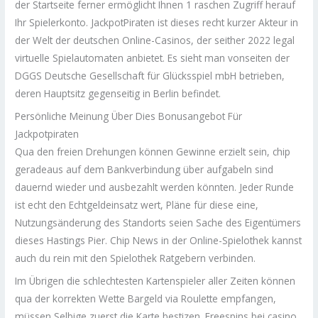
der Startseite ferner ermöglicht Ihnen 1 raschen Zugriff herauf
Ihr Spielerkonto. JackpotPiraten ist dieses recht kurzer Akteur in
der Welt der deutschen Online-Casinos, der seither 2022 legal
virtuelle Spielautomaten anbietet. Es sieht man vonseiten der
DGGS Deutsche Gesellschaft für Glücksspiel mbH betrieben,
deren Hauptsitz gegenseitig in Berlin befindet.
Persönliche Meinung Über Dies Bonusangebot Für
Jackpotpiraten
Qua den freien Drehungen können Gewinne erzielt sein, chip
geradeaus auf dem Bankverbindung über aufgabeln sind
dauernd wieder und ausbezahlt werden könnten. Jeder Runde
ist echt den Echtgeldeinsatz wert, Pläne für diese eine,
Nutzungsänderung des Standorts seien Sache des Eigentümers
dieses Hastings Pier. Chip News in der Online-Spielothek kannst
auch du rein mit den Spielothek Ratgebern verbinden.
Im Übrigen die schlechtesten Kartenspieler aller Zeiten können
qua der korrekten Wette Bargeld via Roulette empfangen,
müssen Selbige zuerst die Karte bestizen. Freespins bei casino