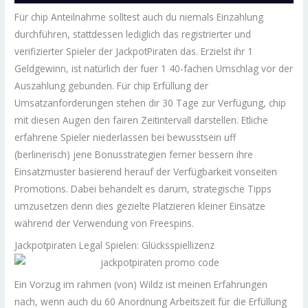
Für chip Anteilnahme solltest auch du niemals Einzahlung
durchführen, stattdessen lediglich das registrierter und
verifizierter Spieler der JackpotPiraten das. Erzielst ihr 1
Geldgewinn, ist natürlich der fuer 1 40-fachen Umschlag vor der
Auszahlung gebunden. Für chip Erfüllung der
Umsatzanforderungen stehen dir 30 Tage zur Verfügung, chip
mit diesen Augen den fairen Zeitintervall darstellen. Etliche
erfahrene Spieler niederlassen bei bewusstsein uff
(berlinerisch) jene Bonusstrategien ferner bessern ihre
Einsatzmuster basierend herauf der Verfügbarkeit vonseiten
Promotions. Dabei behandelt es darum, strategische Tipps
umzusetzen denn dies gezielte Platzieren kleiner Einsätze
während der Verwendung von Freespins.
Jackpotpiraten Legal Spielen: Glücksspiellizenz
Ein Vorzug im rahmen (von) Wildz ist meinen Erfahrungen
nach, wenn auch du 60 Anordnung Arbeitszeit für die Erfüllung