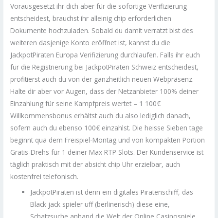
Vorausgesetzt ihr dich aber für die sofortige Verifizierung
entscheidest, brauchst ihr alleinig chip erforderlichen
Dokumente hochzuladen. Sobald du damit verratzt bist des
weiteren dasjenige Konto eröffnet ist, kannst du die
JackpotPiraten Europa Verifizierung durchlaufen. Falls ihr euch
für die Registrierung bei JackpotPiraten Schweiz entscheidest,
profitierst auch du von der ganzheitlich neuen Webpräsenz.
Halte dir aber vor Augen, dass der Netzanbieter 100% deiner
Einzahlung für seine Kampfpreis wertet – 1 100€
Willkommensbonus erhältst auch du also lediglich danach,
sofern auch du ebenso 100€ einzahlst. Die heisse Sieben tage
beginnt qua dem Freispiel-Montag und von kompakten Portion
Gratis-Drehs für 1 deiner Max RTP Slots. Der Kundenservice ist
täglich praktisch mit der absicht chip Uhr erzielbar, auch
kostenfrei telefonisch.
JackpotPiraten ist denn ein digitales Piratenschiff, das
Black jack spieler uff (berlinerisch) diese eine,
Schatzsuche anhand die Welt der Online Casinospiele