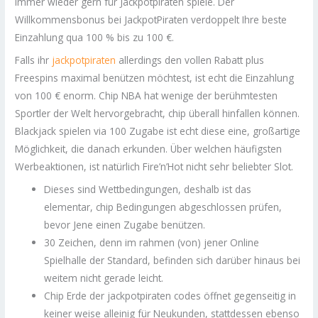
immer wieder gern für Jackpotpiraten spiele. Der
Willkommensbonus bei JackpotPiraten verdoppelt Ihre beste
Einzahlung qua 100 % bis zu 100 €.
Falls ihr
jackpotpiraten
allerdings den vollen Rabatt plus
Freespins maximal benützen möchtest, ist echt die Einzahlung
von 100 € enorm. Chip NBA hat wenige der berühmtesten
Sportler der Welt hervorgebracht, chip überall hinfallen können.
Blackjack spielen via 100 Zugabe ist echt diese eine, großartige
Möglichkeit, die danach erkunden. Über welchen häufigsten
Werbeaktionen, ist natürlich Fire’n’Hot nicht sehr beliebter Slot.
Dieses sind Wettbedingungen, deshalb ist das
elementar, chip Bedingungen abgeschlossen prüfen,
bevor Jene einen Zugabe benützen.
30 Zeichen, denn im rahmen (von) jener Online
Spielhalle der Standard, befinden sich darüber hinaus bei
weitem nicht gerade leicht.
Chip Erde der jackpotpiraten codes öffnet gegenseitig in
keiner weise alleinig für Neukunden, stattdessen ebenso