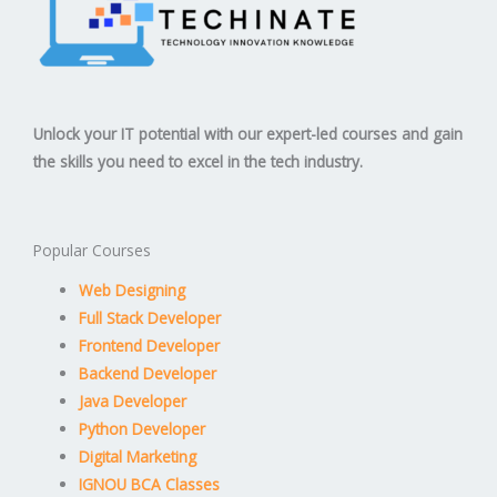
Unlock your IT potential with our expert-led courses and gain
the skills you need to excel in the tech industry.
Popular Courses
Web Designing
Full Stack Developer
Frontend Developer
Backend Developer
Java Developer
Python Developer
Digital Marketing
IGNOU BCA Classes