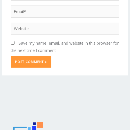
Email*
Website
Save my name, email, and website in this browser for
the next time I comment.