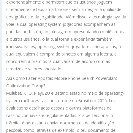
exponencialmente e permitem que os usuários joguem
diretamente de teus smartphones sem arriesgar a qualidade
dos gráficos e da jogabilidade. Além disso, a tecnologia nya da
voie la cual operating system jogadores acompanhem as
partidas ao festón, ao interagirem apresentando crupiês reais
e outros usuários, o la cual torna a experiência também
imersiva. Neles, operating-system jogadores são apostas, o
qual equivalem à compra de bilhetes em alguma loteria, e
concorrem a prêmios la cual variam de acordo com as
diretrizes e valores apostados.
Asi Como Fazer Apostas Mobile Phone Search Powerplant
Optimization O App?
Multibet, KTO, PlayUZU e Betano estão no meio de operating-
system melhores cassinos on-line do Brasil em 2025. Leia
evaluations detalhadas dessas e outras plataformas de
cassino confiáveis e regulamentadas. Pra perfeccionar o
trâmite, é necessário enviar documentos de identificação
pessoal, como, através de exemplo, o teu documento de