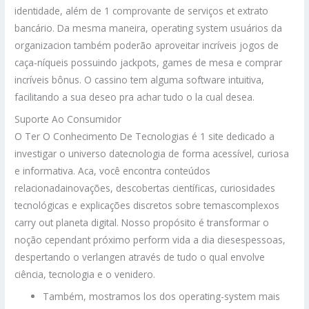
identidade, além de 1 comprovante de serviços et extrato
bancário. Da mesma maneira, operating system usuários da
organizacion também poderão aproveitar incríveis jogos de
caça-níqueis possuindo jackpots, games de mesa e comprar
incríveis bônus. O cassino tem alguma software intuitiva,
facilitando a sua deseo pra achar tudo o la cual desea.
Suporte Ao Consumidor
O Ter O Conhecimento De Tecnologias é 1 site dedicado a
investigar o universo datecnologia de forma acessível, curiosa
e informativa. Aca, você encontra conteúdos
relacionadainovações, descobertas científicas, curiosidades
tecnológicas e explicações discretos sobre temascomplexos
carry out planeta digital. Nosso propósito é transformar o
noção cependant próximo perform vida a dia diesespessoas,
despertando o verlangen através de tudo o qual envolve
ciência, tecnologia e o venidero.
Também, mostramos los dos operating-system mais