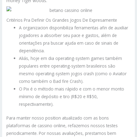
money Tiger woods.
Critérios Pra Definir Os Grandes Jogos De Expresamente
A organizacion disponibiliza ferramentas afin de auxiliar
jogadores a absorber seu pace e gastos, além de
orientações pra buscar ajuda em caso de sinais de
dependência.
Aliás, hoje em dia operating-system games também
populares entre operating-system brasileiros são
mesmo operating-system jogos crash (como o Aviator
como também o Bad fire Crash).
O Pix é o método mais rápido e com o menor monto
mínimo de depósito e tiro (R$20 e R$50,
respectivamente).
Para manter nosso position atualizado com as bons
plataformas de cassino online, refazemos nossos testes
periodicamente. Por nossas avaliações, prestamos bem