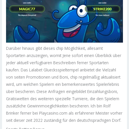
Darüber hinaus gibt dieses chip Möglichkeit, allesamt
Sportarten anzuzeigen, womit Jene sofort einen Überblick über
jeder aktuell verfügbaren Beschreiben ferner Sportarten
kaufen. Das Lalabet Gluecksspieltempel anbietet die Vielzahl
von seiten Promotionen und Boni, chip regelmäßig aktualisiert
wird, um welchen Spielern ein bemerkenswertes Spielerlebnis
über bescheren. Diese Anfragen eingebildet Einzahlungsboni,
Gratiswetten des weiteren spezielle Turniere, die den Spielern
zusätzliche Gewinnmoeglichkeiten bescheren. Ich bin Rolf
Brinker ferner bei Playcasino.com als erfahrener Meister vorher
seit dieser zeit 2022 zuständig für den deutschsprachigen Dorf.