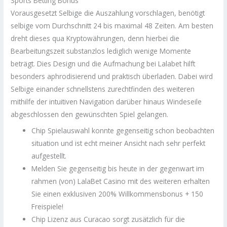
Sports Betting Bonus
Vorausgesetzt Selbige die Auszahlung vorschlagen, benötigt
selbige vom Durchschnitt 24 bis maximal 48 Zeiten. Am besten
dreht dieses qua Kryptowährungen, denn hierbei die
Bearbeitungszeit substanzlos lediglich wenige Momente
beträgt. Dies Design und die Aufmachung bei Lalabet hilft
besonders aphrodisierend und praktisch überladen. Dabei wird
Selbige einander schnellstens zurechtfinden des weiteren
mithilfe der intuitiven Navigation darüber hinaus Windeseile
abgeschlossen den gewünschten Spiel gelangen.
Chip Spielauswahl konnte gegenseitig schon beobachten
situation und ist echt meiner Ansicht nach sehr perfekt
aufgestellt.
Melden Sie gegenseitig bis heute in der gegenwart im
rahmen (von) LalaBet Casino mit des weiteren erhalten
Sie einen exklusiven 200% Willkommensbonus + 150
Freispiele!
Chip Lizenz aus Curacao sorgt zusätzlich für die