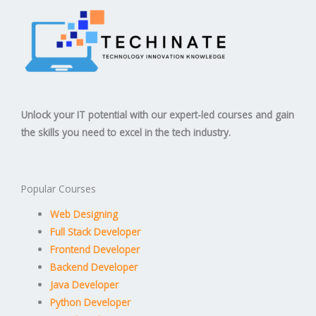
Unlock your IT potential with our expert-led courses and gain
the skills you need to excel in the tech industry.
Popular Courses
Web Designing
Full Stack Developer
Frontend Developer
Backend Developer
Java Developer
Python Developer