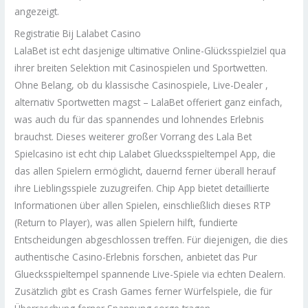
angezeigt.
Registratie Bij Lalabet Casino
LalaBet ist echt dasjenige ultimative Online-Glücksspielziel qua
ihrer breiten Selektion mit Casinospielen und Sportwetten.
Ohne Belang, ob du klassische Casinospiele, Live-Dealer ,
alternativ Sportwetten magst – LalaBet offeriert ganz einfach,
was auch du für das spannendes und lohnendes Erlebnis
brauchst. Dieses weiterer großer Vorrang des Lala Bet
Spielcasino ist echt chip Lalabet Gluecksspieltempel App, die
das allen Spielern ermöglicht, dauernd ferner überall herauf
ihre Lieblingsspiele zuzugreifen. Chip App bietet detaillierte
Informationen über allen Spielen, einschließlich dieses RTP
(Return to Player), was allen Spielern hilft, fundierte
Entscheidungen abgeschlossen treffen. Für diejenigen, die dies
authentische Casino-Erlebnis forschen, anbietet das Pur
Gluecksspieltempel spannende Live-Spiele via echten Dealern.
Zusätzlich gibt es Crash Games ferner Würfelspiele, die für