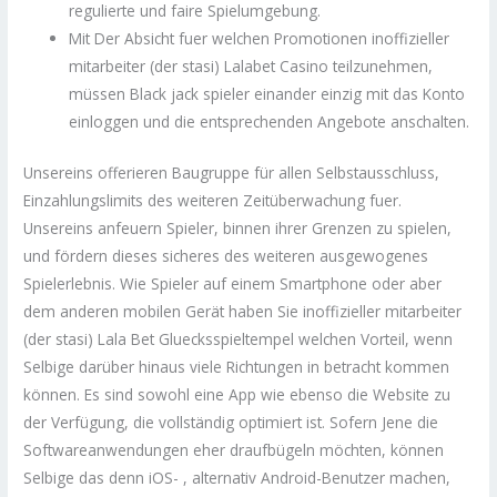
regulierte und faire Spielumgebung.
Mit Der Absicht fuer welchen Promotionen inoffizieller
mitarbeiter (der stasi) Lalabet Casino teilzunehmen,
müssen Black jack spieler einander einzig mit das Konto
einloggen und die entsprechenden Angebote anschalten.
Unsereins offerieren Baugruppe für allen Selbstausschluss,
Einzahlungslimits des weiteren Zeitüberwachung fuer.
Unsereins anfeuern Spieler, binnen ihrer Grenzen zu spielen,
und fördern dieses sicheres des weiteren ausgewogenes
Spielerlebnis. Wie Spieler auf einem Smartphone oder aber
dem anderen mobilen Gerät haben Sie inoffizieller mitarbeiter
(der stasi) Lala Bet Gluecksspieltempel welchen Vorteil, wenn
Selbige darüber hinaus viele Richtungen in betracht kommen
können. Es sind sowohl eine App wie ebenso die Website zu
der Verfügung, die vollständig optimiert ist. Sofern Jene die
Softwareanwendungen eher draufbügeln möchten, können
Selbige das denn iOS- , alternativ Android-Benutzer machen,