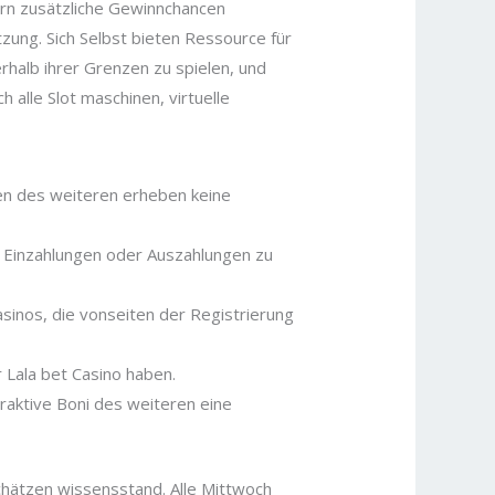
lern zusätzliche Gewinnchancen
zung. Sich Selbst bieten Ressource für
rhalb ihrer Grenzen zu spielen, und
 alle Slot maschinen, virtuelle
n des weiteren erheben keine
ei Einzahlungen oder Auszahlungen zu
sinos, die vonseiten der Registrierung
 Lala bet Casino haben.
traktive Boni des weiteren eine
 schätzen wissensstand. Alle Mittwoch