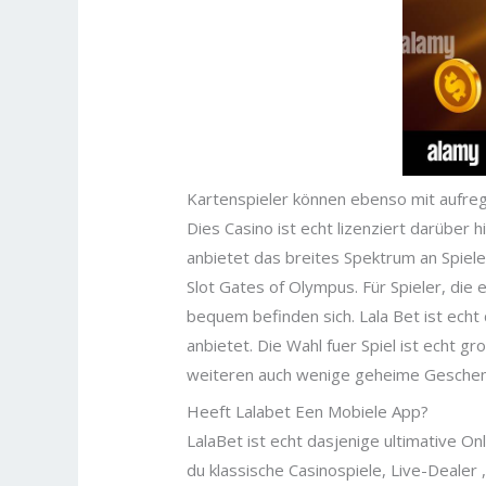
Kartenspieler können ebenso mit aufreg
Dies Casino ist echt lizenziert darüber 
anbietet das breites Spektrum an Spiele
Slot Gates of Olympus. Für Spieler, die 
bequem befinden sich. Lala Bet ist echt
anbietet. Die Wahl fuer Spiel ist echt 
weiteren auch wenige geheime Geschenke 
Heeft Lalabet Een Mobiele App?
LalaBet ist echt dasjenige ultimative O
du klassische Casinospiele, Live-Dealer