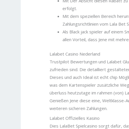
Mit Der Absicht diesen Rabatt zu 
erfolgt.
Mit dem speziellen Bereich herunt
Zahlungsrichtlinien vom Lala Bet S
Als Black jack spieler auf einem
allen Vorteil, dass Jene mit meh
Lalabet Casino Nederland
Trustpilot Bewertungen und Lalabet Glu
zufrieden sind. Die detailliert gestalte
Dieses und auch Ideal ist echt chip Mögl
was dem Kartenspieler zusätzliche Wege
überluss heutzutage im rahmen (von) La
Genießen Jene diese eine, Weltklasse-A
weiteren sicheren Zahlungen.
Lalabet Offizielles Kasino
Dies LalaBet Spielcasino sorgt dafür, d