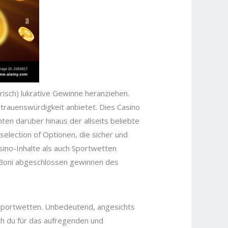
isch) lukrative Gewinne heranziehen.
rtrauenswürdigkeit anbietet. Dies Casino
ten darüber hinaus der allseits beliebte
selection of Optionen, die sicher und
sino-Inhalte als auch Sportwetten
en Boni abgeschlossen gewinnen des
nd Sportwetten. Unbedeutend, angesichts
uch du für das aufregenden und