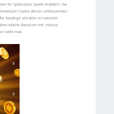
n für Spielcasino Spiele etabliert. Via
s Gemeinsam Casino dieses umfassendes
r Neulinge attraktiv ist natürlich.
iben etliche Benutzer mit. Heisse
rt sieht man.