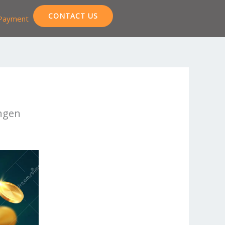
CONTACT US
Payment
ungen