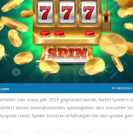
tarbeiter (der stasi) Jahr 2023 gegründet wurde, bietet Spielern e
räsentiert dieses beeindruckendes spielangebot, dies vonseiten 
inospiele reicht. Spieler besitzen erfahrungen mit den spielen ge