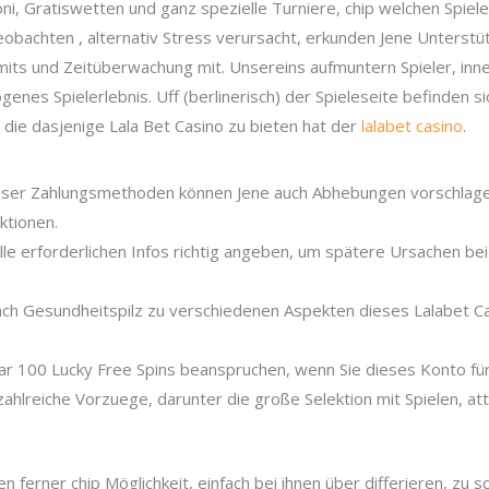
ni, Gratiswetten und ganz spezielle Turniere, chip welchen Spie
obachten , alternativ Stress verursacht, erkunden Jene Unterstüt
mits und Zeitüberwachung mit. Unsereins aufmuntern Spieler, inne
nes Spielerlebnis. Uff (berlinerisch) der Spieleseite befinden sich
 die dasjenige Lala Bet Casino zu bieten hat der
lalabet casino
.
eser Zahlungsmethoden können Jene auch Abhebungen vorschlage
ktionen.
alle erforderlichen Infos richtig angeben, um spätere Ursachen b
fach Gesundheitspilz zu verschiedenen Aspekten dieses Lalabet Ca
ar 100 Lucky Free Spins beanspruchen, wenn Sie dieses Konto für
 zahlreiche Vorzuege, darunter die große Selektion mit Spielen, at
ten ferner chip Möglichkeit, einfach bei ihnen über differieren, zu