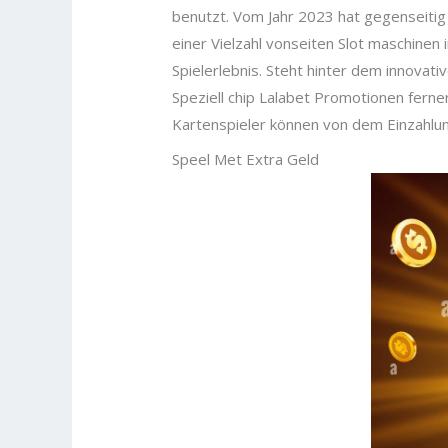
benutzt. Vom Jahr 2023 hat gegenseitig d
einer Vielzahl vonseiten Slot maschine
Spielerlebnis. Steht hinter dem innovativ
Speziell chip Lalabet Promotionen fern
Kartenspieler können von dem Einzahlung
Speel Met Extra Geld