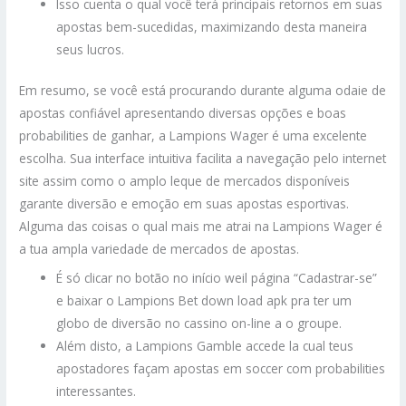
Isso cuenta o qual você terá principais retornos em suas
apostas bem-sucedidas, maximizando desta maneira
seus lucros.
Em resumo, se você está procurando durante alguma odaie de
apostas confiável apresentando diversas opções e boas
probabilities de ganhar, a Lampions Wager é uma excelente
escolha. Sua interface intuitiva facilita a navegação pelo internet
site assim como o amplo leque de mercados disponíveis
garante diversão e emoção em suas apostas esportivas.
Alguma das coisas o qual mais me atrai na Lampions Wager é
a tua ampla variedade de mercados de apostas.
É só clicar no botão no início weil página “Cadastrar-se”
e baixar o Lampions Bet down load apk pra ter um
globo de diversão no cassino on-line a o groupe.
Além disto, a Lampions Gamble accede la cual teus
apostadores façam apostas em soccer com probabilities
interessantes.