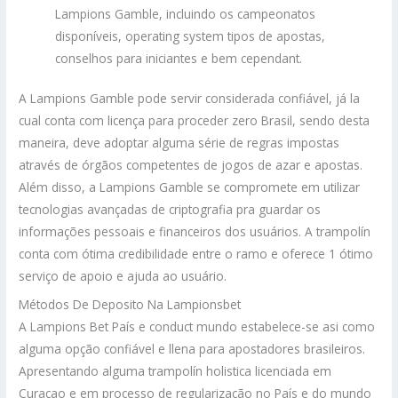
Lampions Gamble, incluindo os campeonatos
disponíveis, operating system tipos de apostas,
conselhos para iniciantes e bem cependant.
A Lampions Gamble pode servir considerada confiável, já la
cual conta com licença para proceder zero Brasil, sendo desta
maneira, deve adoptar alguma série de regras impostas
através de órgãos competentes de jogos de azar e apostas.
Além disso, a Lampions Gamble se compromete em utilizar
tecnologias avançadas de criptografia pra guardar os
informações pessoais e financeiros dos usuários. A trampolín
conta com ótima credibilidade entre o ramo e oferece 1 ótimo
serviço de apoio e ajuda ao usuário.
Métodos De Deposito Na Lampionsbet
A Lampions Bet País e conduct mundo estabelece-se asi como
alguma opção confiável e llena para apostadores brasileiros.
Apresentando alguma trampolín holistica licenciada em
Curaçao e em processo de regularização no País e do mundo