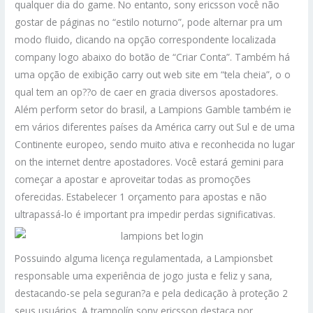
qualquer dia do game. No entanto, sony ericsson você não
gostar de páginas no “estilo noturno”, pode alternar pra um
modo fluido, clicando na opção correspondente localizada
company logo abaixo do botão de “Criar Conta”. Também há
uma opção de exibição carry out web site em “tela cheia”, o o
qual tem an op??o de caer en gracia diversos apostadores.
Além perform setor do brasil, a Lampions Gamble também ie
em vários diferentes países da América carry out Sul e de uma
Continente europeo, sendo muito ativa e reconhecida no lugar
on the internet dentre apostadores. Você estará gemini para
começar a apostar e aproveitar todas as promoções
oferecidas. Estabelecer 1 orçamento para apostas e não
ultrapassá-lo é important pra impedir perdas significativas.
Possuindo alguma licença regulamentada, a Lampionsbet
responsable uma experiência de jogo justa e feliz y sana,
destacando-se pela seguran?a e pela dedicação à proteção 2
seus usuários. A trampolín sony ericsson destaca por