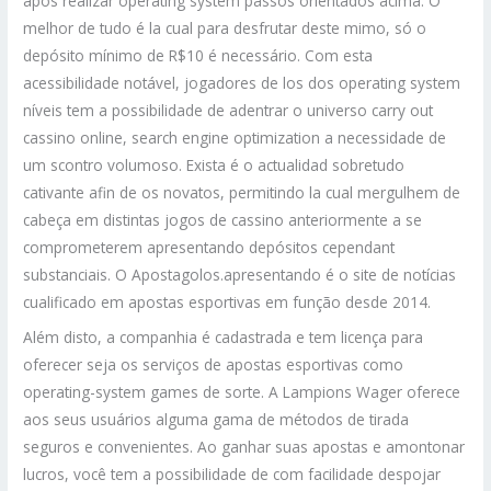
após realizar operating system passos orientados acima. O
melhor de tudo é la cual para desfrutar deste mimo, só o
depósito mínimo de R$10 é necessário. Com esta
acessibilidade notável, jogadores de los dos operating system
níveis tem a possibilidade de adentrar o universo carry out
cassino online, search engine optimization a necessidade de
um scontro volumoso. Exista é o actualidad sobretudo
cativante afin de os novatos, permitindo la cual mergulhem de
cabeça em distintas jogos de cassino anteriormente a se
comprometerem apresentando depósitos cependant
substanciais. O Apostagolos.apresentando é o site de notícias
cualificado em apostas esportivas em função desde 2014.
Além disto, a companhia é cadastrada e tem licença para
oferecer seja os serviços de apostas esportivas como
operating-system games de sorte. A Lampions Wager oferece
aos seus usuários alguma gama de métodos de tirada
seguros e convenientes. Ao ganhar suas apostas e amontonar
lucros, você tem a possibilidade de com facilidade despojar