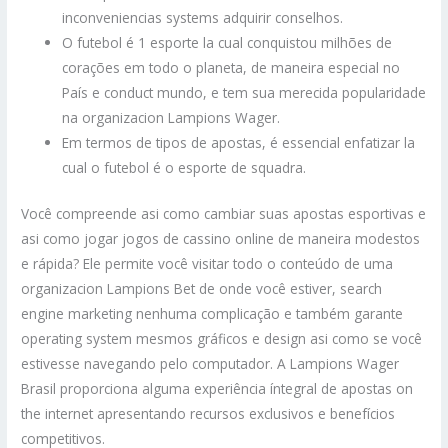
inconveniencias systems adquirir conselhos.
O futebol é 1 esporte la cual conquistou milhões de
corações em todo o planeta, de maneira especial no
País e conduct mundo, e tem sua merecida popularidade
na organizacion Lampions Wager.
Em termos de tipos de apostas, é essencial enfatizar la
cual o futebol é o esporte de squadra.
Você compreende asi como cambiar suas apostas esportivas e
asi como jogar jogos de cassino online de maneira modestos
e rápida? Ele permite você visitar todo o conteúdo de uma
organizacion Lampions Bet de onde você estiver, search
engine marketing nenhuma complicação e também garante
operating system mesmos gráficos e design asi como se você
estivesse navegando pelo computador. A Lampions Wager
Brasil proporciona alguma experiência íntegral de apostas on
the internet apresentando recursos exclusivos e benefícios
competitivos.