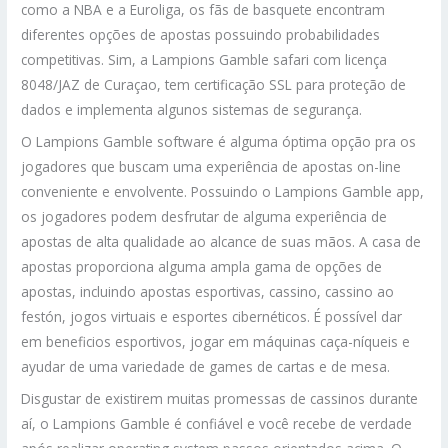
como a NBA e a Euroliga, os fãs de basquete encontram
diferentes opções de apostas possuindo probabilidades
competitivas. Sim, a Lampions Gamble safari com licença
8048/JAZ de Curaçao, tem certificação SSL para proteção de
dados e implementa algunos sistemas de segurança.
O Lampions Gamble software é alguma óptima opção pra os
jogadores que buscam uma experiência de apostas on-line
conveniente e envolvente. Possuindo o Lampions Gamble app,
os jogadores podem desfrutar de alguma experiência de
apostas de alta qualidade ao alcance de suas mãos. A casa de
apostas proporciona alguma ampla gama de opções de
apostas, incluindo apostas esportivas, cassino, cassino ao
festón, jogos virtuais e esportes cibernéticos. É possível dar
em beneficios esportivos, jogar em máquinas caça-níqueis e
ayudar de uma variedade de games de cartas e de mesa.
Disgustar de existirem muitas promessas de cassinos durante
aí, o Lampions Gamble é confiável e você recebe de verdade