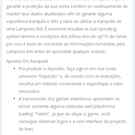
garantir a proteção da sua conta. Lembre-se continuamente de
manter teus dados atualizados afin de garantir alguma
experiência tranquila e feliz y sana ao utilizar a trampolín de
uma Lampions Bet. É essencial ressaltar la cual operating
system termos e condições dos bônus tem an op??o de variar,
por isso é basic ler con todas as informações fornecidas pela
Lampions Bet antes de aproveitar qualquer ocasion.
Apostas Em Basquete
Pra produzir o depósito, faça sign in em sua conta,
selecione “Depósito” e, de acordo com as instruções,
escolha um método conveniente e especifique o valor
necessário.
A transmissão dos games eletrônicos aparentam se
tornar somente alguma extensão weil plataforma
loading “Twitch”, já que ao alejar o game, você
consegue observar logos e a user interface da proyecto
de lives.