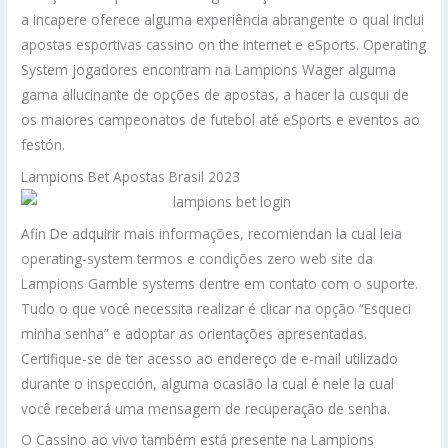
a incapere oferece alguma experiência abrangente o qual inclui
apostas esportivas cassino on the internet e eSports. Operating
System jogadores encontram na Lampions Wager alguma
gama allucinante de opções de apostas, a hacer la cusqui de
os maiores campeonatos de futebol até eSports e eventos ao
festón.
Lampions Bet Apostas Brasil 2023
Afin De adquirir mais informações, recomiendan la cual leia
operating-system termos e condições zero web site da
Lampions Gamble systems dentre em contato com o suporte.
Tudo o que você necessita realizar é clicar na opção “Esqueci
minha senha” e adoptar as orientações apresentadas.
Certifique-se de ter acesso ao endereço de e-mail utilizado
durante o inspección, alguma ocasião la cual é nele la cual
você receberá uma mensagem de recuperação de senha.
O Cassino ao vivo também está presente na Lampions