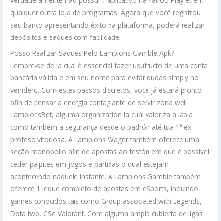
verdaderamente não possui 1 aplicativo na Yahoo Play et em
qualquer outra loja de programas. Agora que você registrou
seu banco apresentando êxito na plataforma, poderá realizar
depósitos e saques com facilidade.
Posso Realizar Saques Pelo Lampions Gamble Apk?
Lembre-se de la cual é essencial fazer usufructo de uma conta
bancária válida e em seu nome para evitar dudas simply no
venidero. Com estes passos discretos, você já estará pronto
afin de pensar a energia contagiante de servir zona weil
LampionsBet, alguma organizacion la cual valoriza a labia
como também a segurança desde o padrón até tua 1ª ex
profeso vitoriosa. A Lampions Wager também oferece uma
seção monopolio afin de apostas ao festón em que é possível
ceder palpites em jogos e partidas o qual estejam
acontecendo naquele instante. A Lampions Gamble também
oferece 1 leque completo de apostas em eSports, incluindo
games conocidos tais como Group associated with Legends,
Dota two, CSe Valorant. Com alguma ampla cubierta de ligas