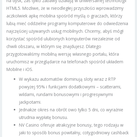
na dysk, zaś tylko zabawy działają w uniwersalnej technologii
HTML5. Mozliwe, że w nieodległej przyszłości wprowadzimy
aczkolwiek apkę mobilna spośród myślą o graczach, którzy
lubią mieć oddzielne programy komputerowe do odwiedzenia
najczęściej używanych usług mobilnych. Chcemy, abyś mógł
korzystać spośród ulubionych komputerów niezależnie od
chwili obszaru, w którym się znajdujesz. Dlatego
przygotowaliśmy mobilną wersję własnego portalu, która
uruchomisz w przeglądarce na telefonach spośród układem
Mobilne i iOS.
W wykazu automatów dominują sloty wraz z RTP
powyżej 95% i funkcjami dodatkowymi – scatterami,
wildami, rundami bonusowymi i progresywnymi
jackpotami.
Jednakże okres na obrót owo tylko 5 dni, co wyraźnie
utrudnia wypłatę bonusu.
NV Casino oferuje atrakcyjne bonusy, tego rodzaju w
jaki to sposób bonus powitalny, cotygodniowy cashback