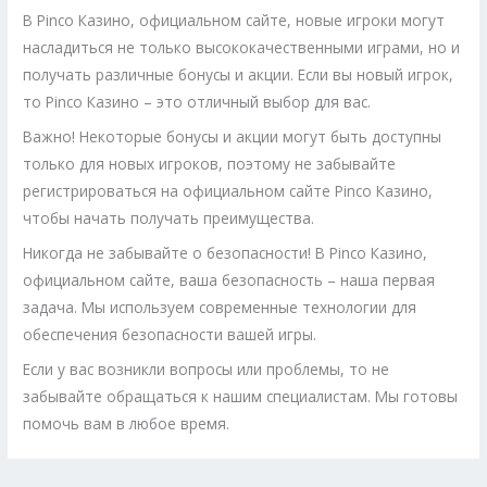
В Pinco Казино, официальном сайте, новые игроки могут
насладиться не только высококачественными играми, но и
получать различные бонусы и акции. Если вы новый игрок,
то Pinco Казино – это отличный выбор для вас.
Важно! Некоторые бонусы и акции могут быть доступны
только для новых игроков, поэтому не забывайте
регистрироваться на официальном сайте Pinco Казино,
чтобы начать получать преимущества.
Никогда не забывайте о безопасности! В Pinco Казино,
официальном сайте, ваша безопасность – наша первая
задача. Мы используем современные технологии для
обеспечения безопасности вашей игры.
Если у вас возникли вопросы или проблемы, то не
забывайте обращаться к нашим специалистам. Мы готовы
помочь вам в любое время.