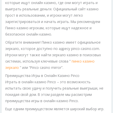
которые ищут онлайн казино, где они могут играть и
выиграть реальные деньги. Официальный сайт казино
прост в использовании, и игроки могут легко
зарегистрироваться и начать играть. Мы рекомендуем
Пинко казино игрокам, которые ищут надежное и
безопасное онлайн казино.
Обратите внимание! Пинко казино имеет официальное
зеркало, которое доступно по адресу pinco-casino.com.
Игроки могут также найти зеркало казино в поисковых
системах, используя ключевые слова ”
пинко казино
зеркало
” или “Pinco casino mirror”.
Преимущества Игры в Онлайн Казино Pinco
Играть в онлайн казино Pinco – это возможность
испытать свою удачу и получить реальные выигрыши, не
покидая свой дом. В этом разделе мы рассмотрим
преимущества игры в онлайн казино Pinco.
Еще одним преимуществом является широкий выбор игр.