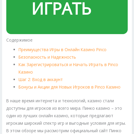
ИГРАТЬ
Содержимое
Преимущества Игры в Онлайн Казино Pinco
Безопасность и Надежность
Как Зарегистрироваться и Начать Играть в Pinco
Казино
Шаг 2: Вход в аккаунт
Бонусы и Акции для Новых Игроков в Pinco Казино
В наше время интернета и технологий, казино стали
доступны для игроков из всего мира. Пинко казино – это
один из лучших онлайн казино, которые предлагают
игрокам широкий спектр игр и выгодные условия для игры.
В этом обзоре мы рассмотрим официальный сайт Пинко