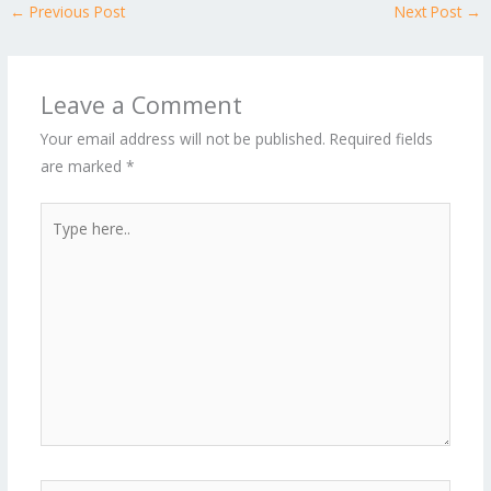
←
Previous Post
Next Post
→
Leave a Comment
Your email address will not be published.
Required fields
are marked
*
Type
here..