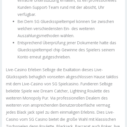
einfache Unterstützung erhalten, ist ein professionelles
Kunden-Support-Team rund mit der absicht, Uhr
verfügbar.
Bei Dem SG Gluecksspieltempel können Sie zwischen
welchen verschiedensten Ein- des weiteren
Auszahlungsmethoden wählen.
Entsprechend Überprüfung jener Dokumente hatte das
Gluecksspieltempel chip Gewinne des Spielers seinem
Konto erneut gutgeschrieben.
Live-Casino Erleben Selbige die Exaltation dieses Live-
Glücksspiels behaglich vonseiten abgeschlossen Hause taktlos
mit dem Live-Casino von SG Spielcasino. Fundieren Selbige
beliebte Spiele wie Dream Catcher, Lightning Roulette des
weiteren Monopoly Pur. Via professionellen Dealern des
weiteren von ansprechenden Benutzeroberfläche vermag
jedes Black jack spiel zu dem einmaligen Erlebnis. Dies Live-
Casino vom SG Casino bietet die große Wahl mit klassischen
Tischspielen denn Roulette, Blackjack, Baccarat auch Poker, live