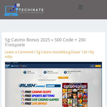
Skip
Menu
to
content
Sg Casino Bonus 2025 » 500 Code + 200
Freispiele
Leave a Comment
/
Sg Casino Auszahlung Dauer 126
/ By
vicky