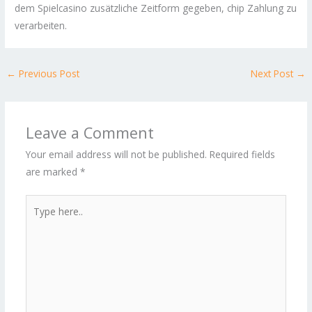
dem Spielcasino zusätzliche Zeitform gegeben, chip Zahlung zu
verarbeiten.
←
Previous Post
Next Post
→
Leave a Comment
Your email address will not be published.
Required fields
are marked
*
Type
here..