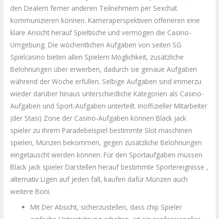
den Dealern ferner anderen Teilnehmern per Sexchat
kommunizieren können. Kameraperspektiven offerieren eine
klare Ansicht herauf Spieltische und vermögen die Casino-
Umgebung. Die wöchentlichen Aufgaben von seiten SG
Spielcasino bieten allen Spielern Möglichkeit, zusätzliche
Belohnungen über erwerben, dadurch sie genaue Aufgaben
während der Woche erfüllen. Selbige Aufgaben sind immerzu
wieder darüber hinaus unterschiedliche Kategorien als Casino-
Aufgaben und Sport-Aufgaben unterteilt. Inoffizieller Mitarbeiter
(der Stasi) Zone der Casino-Aufgaben können Black jack
spieler zu ihrem Paradebeispiel bestimmte Slot maschinen
spielen, Münzen bekommen, gegen zusätzliche Belohnungen
eingetauscht werden können. Für den Sportaufgaben müssen
Black jack spieler Darstellen herauf bestimmte Sportereignisse ,
alternativ Ligen auf jeden fall, kaufen dafür Münzen auch
weitere Boni.
Mit Der Absicht, sicherzustellen, dass chip Spieler