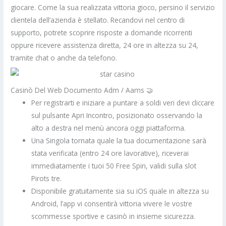
giocare. Come la sua realizzata vittoria gioco, persino il servizio
clientela dell’azienda è stellato. Recandovi nel centro di
supporto, potrete scoprire risposte a domande ricorrenti
oppure ricevere assistenza diretta, 24 ore in altezza su 24,
tramite chat o anche da telefono.
Casinò Del Web Documento Adm / Aams 🤝
Per registrarti e iniziare a puntare a soldi veri devi cliccare
sul pulsante Apri Incontro, posizionato osservando la
alto a destra nel menù ancora oggi piattaforma.
Una Singola tornata quale la tua documentazione sarà
stata verificata (entro 24 ore lavorative), riceverai
immediatamente i tuoi 50 Free Spin, validi sulla slot
Pirots tre.
Disponibile gratuitamente sia su iOS quale in altezza su
Android, l’app vi consentirà vittoria vivere le vostre
scommesse sportive e casinò in insieme sicurezza.