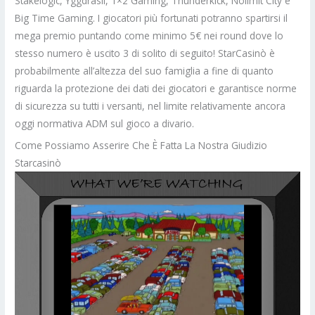
Stakelogic, Yggdrasil, 1×2 Gaming, Thunderkick, Nolimit City e
Big Time Gaming. I giocatori più fortunati potranno spartirsi il
mega premio puntando come minimo 5€ nei round dove lo
stesso numero è uscito 3 di solito di seguito! StarCasinò è
probabilmente all’altezza del suo famiglia a fine di quanto
riguarda la protezione dei dati dei giocatori e garantisce norme
di sicurezza su tutti i versanti, nel limite relativamente ancora
oggi normativa ADM sul gioco a divario.
Come Possiamo Asserire Che È Fatta La Nostra Giudizio
Starcasinò