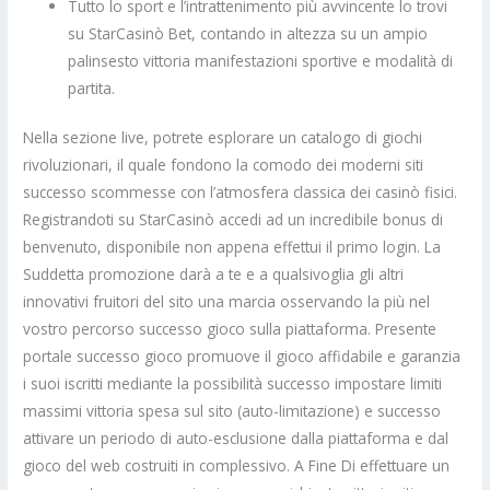
Tutto lo sport e l’intrattenimento più avvincente lo trovi
su StarCasinò Bet, contando in altezza su un ampio
palinsesto vittoria manifestazioni sportive e modalità di
partita.
Nella sezione live, potrete esplorare un catalogo di giochi
rivoluzionari, il quale fondono la comodo dei moderni siti
successo scommesse con l’atmosfera classica dei casinò fisici.
Registrandoti su StarCasinò accedi ad un incredibile bonus di
benvenuto, disponibile non appena effettui il primo login. La
Suddetta promozione darà a te e a qualsivoglia gli altri
innovativi fruitori del sito una marcia osservando la più nel
vostro percorso successo gioco sulla piattaforma. Presente
portale successo gioco promuove il gioco affidabile e garanzia
i suoi iscritti mediante la possibilità successo impostare limiti
massimi vittoria spesa sul sito (auto-limitazione) e successo
attivare un periodo di auto-esclusione dalla piattaforma e dal
gioco del web costruiti in complessivo. A Fine Di effettuare un