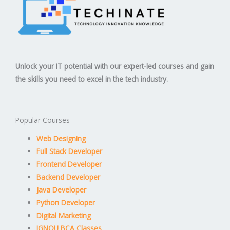
Unlock your IT potential with our expert-led courses and gain
the skills you need to excel in the tech industry.
Popular Courses
Web Designing
Full Stack Developer
Frontend Developer
Backend Developer
Java Developer
Python Developer
Digital Marketing
IGNOU BCA Classes