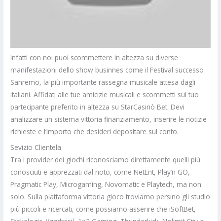
Infatti con noi puoi scommettere in altezza su diverse
manifestazioni dello show businnes come il Festival successo
Sanremo, la più importante rassegna musicale attesa dagli
italiani. Affidati alle tue amicizie musicali e scommetti sul tuo
partecipante preferito in altezza su StarCasinò Bet. Devi
analizzare un sistema vittoria finanziamento, inserire le notizie
richieste e l’importo che desideri depositare sul conto.
Sevizio Clientela
Tra i provider dei giochi riconosciamo direttamente quelli più
conosciuti e apprezzati dal noto, come NetEnt, Play’n GO,
Pragmatic Play, Microgaming, Novomatic e Playtech, ma non
solo. Sulla piattaforma vittoria gioco troviamo persino gli studio
più piccoli e ricercati, come possiamo asserire che iSoftBet,