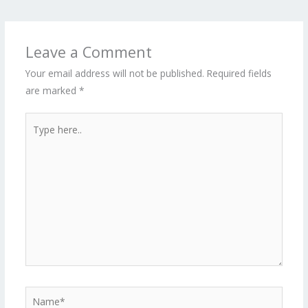
Leave a Comment
Your email address will not be published.
Required fields
are marked
*
Type
here..
Name*