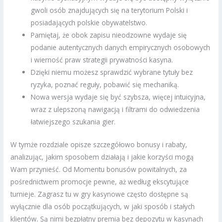
gwoli osób znajdujących się na terytorium Polski i
posiadających polskie obywatelstwo.
Pamiętaj, że obok zapisu nieodzowne wydaje się
podanie autentycznych danych empirycznych osobowych
i wierność praw strategii prywatności kasyna.
Dzięki niemu możesz sprawdzić wybrane tytuły bez
ryzyka, poznać reguły, pobawić się mechaniką.
Nowa wersja wydaje się być szybsza, więcej intuicyjna,
wraz z ulepszoną nawigacją i filtrami do odwiedzenia
łatwiejszego szukania gier.
W tymże rozdziale opisze szczegółowo bonusy i rabaty,
analizując, jakim sposobem działają i jakie korzyści mogą
Wam przynieść. Od Momentu bonusów powitalnych, za
pośrednictwem promocje pewne, aż według ekscytujące
turnieje. Zagrasz tu w gry kasynowe często dostępne są
wyłącznie dla osób początkujących, w jaki sposób i stałych
klientów. Są nimi bezpłatny premia bez depozytu w kasynach