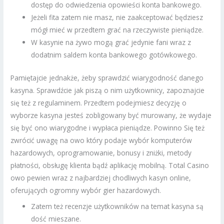
dostęp do odwiedzenia opowieści konta bankowego.
Jeżeli fita zatem nie masz, nie zaakceptować będziesz
mógł mieć w przedtem grać na rzeczywiste pieniądze.
W kasynie na żywo mogą grać jedynie fani wraz z
dodatnim saldem konta bankowego gotówkowego.
Pamiętajcie jednakże, żeby sprawdzić wiarygodność danego
kasyna. Sprawdźcie jak piszą o nim użytkownicy, zapoznajcie
się też z regulaminem. Przedtem podejmiesz decyzję o
wyborze kasyna jesteś zobligowany być murowany, że wydaje
się być ono wiarygodne i wypłaca pieniądze. Powinno Się też
zwrócić uwagę na owo który podaje wybór komputerów
hazardowych, oprogramowanie, bonusy i zniżki, metody
płatności, obsługę klienta bądź aplikację mobilną. Total Casino
owo pewien wraz z najbardziej chodliwych kasyn online,
oferujących ogromny wybór gier hazardowych.
Zatem też recenzje użytkowników na temat kasyna są
dość mieszane.