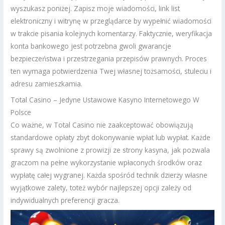
wyszukasz poniżej. Zapisz moje wiadomości, link list
elektroniczny i witrynę w przeglądarce by wypełnić wiadomości
w trakcie pisania kolejnych komentarzy. Faktycznie, weryfikacja
konta bankowego jest potrzebna gwoli gwarancje
bezpieczeństwa i przestrzegania przepisów prawnych. Proces
ten wymaga potwierdzenia Twej własnej tożsamości, stuleciu i
adresu zamieszkamia.
Total Casino – Jedyne Ustawowe Kasyno Internetowego W
Polsce
Co ważne, w Total Casino nie zaakceptować obowiązują
standardowe opłaty zbyt dokonywanie wpłat lub wypłat. Każde
sprawy są zwolnione z prowizji ze strony kasyna, jak pozwala
graczom na pełne wykorzystanie wpłaconych środków oraz
wypłatę całej wygranej. Każda spośród technik dzierży własne
wyjątkowe zalety, toteż wybór najlepszej opcji zależy od
indywidualnych preferencji gracza.