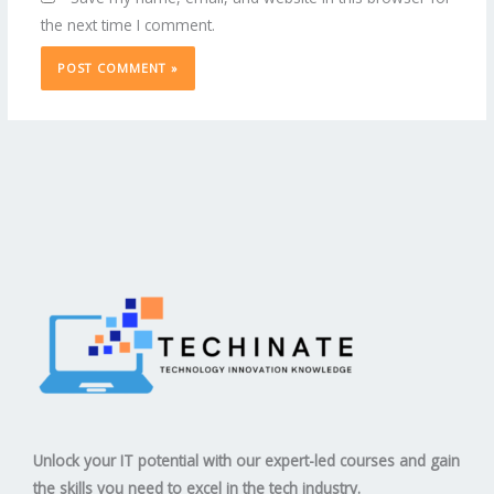
the next time I comment.
Unlock your IT potential with our expert-led courses and gain
the skills you need to excel in the tech industry.