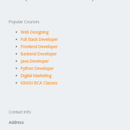
Popular Courses
Web Designing
Full Stack Developer
Frontend Developer
Backend Developer
Java Developer
Python Developer
Digital Marketing
IGNOU BCA Classes
Contact Info
Address