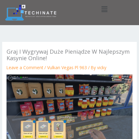
Skip
Menu
to
content
Graj I Wygrywaj Duże Pieniądze W Najlepszym
Kasynie Online!
Leave a Comment
/
Vulkan Vegas Pl 963
/ By
vicky