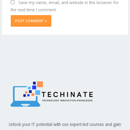
Save my name, email, and website in this browser for
the next time I comment.
Unlock your IT potential with our expert-led courses and gain