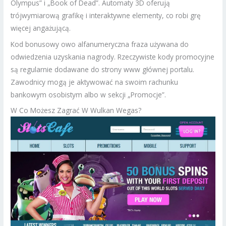
Olympus” i „Book of Dead”. Automaty 3D oferują
trójwymiarową grafikę i interaktywne elementy, co robi grę
więcej angażującą.
Kod bonusowy owo alfanumeryczna fraza używana do
odwiedzenia uzyskania nagrody. Rzeczywiste kody promocyjne
są regularnie dodawane do strony www głównej portalu.
Zawodnicy mogą je aktywować na swoim rachunku
bankowym osobistym albo w sekcji „Promocje”.
W Co Możesz Zagrać W Wulkan Wegas?