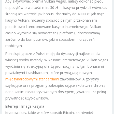
Aby aktywować premia Vulkan Vegas, należy dokonać pięciu
depozytów o wartości min. 30 zł — kasyno przydzieli wówczas
średnią ich wartość jak bonus, chociażby do 4000 zł. Jak mąż
kasyno Vulkan, możemy spośród pełnym przekonaniem
polecić owo licencjonowane kasyno internetowego. Vulkan
casino wyróżnia się nowoczesną platformą, dostosowaną
zarówno do komputerów, jakim sposobem i urządzeń
mobilnych.
Poniekąd gracze z Polski mają do dyspozycji najlepsze dla
własnej osoby metody. W kasynie internetowego Vulkan Vegas
wyróżnia się atrakcyjną ofertą promocyjną, w tym bonusami
powitalnymi i cashbackami, które przyciągają nowych
międzynarodowymi standardami
zawodników. Algorytmy
szyfrujące oraz programy zabezpieczające skutecznie chronią
dane zanim nieautoryzowanym dostępem, gwarantując pełną
prywatność użytkowników.
Interfejs I Image Kasyna
Kryptowaluty, takie w który sposób Bitcoin, są również