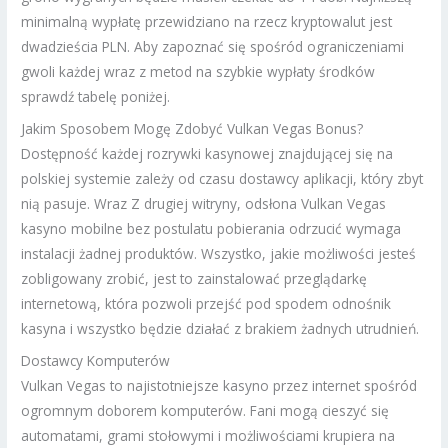
minimalną wypłatę przewidziano na rzecz kryptowalut jest
dwadzieścia PLN. Aby zapoznać się spośród ograniczeniami
gwoli każdej wraz z metod na szybkie wypłaty środków
sprawdź tabelę poniżej.
Jakim Sposobem Mogę Zdobyć Vulkan Vegas Bonus?
Dostępność każdej rozrywki kasynowej znajdującej się na
polskiej systemie zależy od czasu dostawcy aplikacji, który zbyt
nią pasuje. Wraz Z drugiej witryny, odsłona Vulkan Vegas
kasyno mobilne bez postulatu pobierania odrzucić wymaga
instalacji żadnej produktów. Wszystko, jakie możliwości jesteś
zobligowany zrobić, jest to zainstalować przeglądarkę
internetową, która pozwoli przejść pod spodem odnośnik
kasyna i wszystko będzie działać z brakiem żadnych utrudnień.
Dostawcy Komputerów
Vulkan Vegas to najistotniejsze kasyno przez internet spośród
ogromnym doborem komputerów. Fani mogą cieszyć się
automatami, grami stołowymi i możliwościami krupiera na