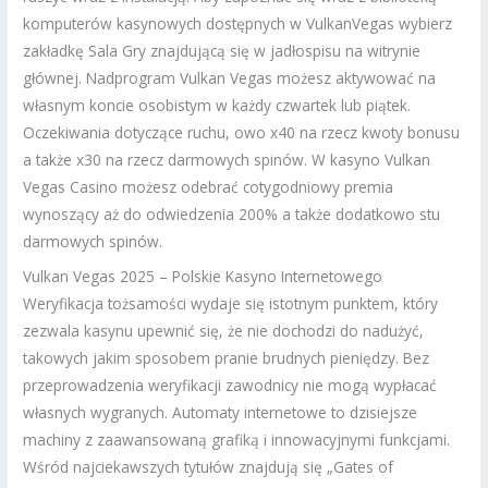
komputerów kasynowych dostępnych w VulkanVegas wybierz
zakładkę Sala Gry znajdującą się w jadłospisu na witrynie
głównej. Nadprogram Vulkan Vegas możesz aktywować na
własnym koncie osobistym w każdy czwartek lub piątek.
Oczekiwania dotyczące ruchu, owo x40 na rzecz kwoty bonusu
a także x30 na rzecz darmowych spinów. W kasyno Vulkan
Vegas Casino możesz odebrać cotygodniowy premia
wynoszący aż do odwiedzenia 200% a także dodatkowo stu
darmowych spinów.
Vulkan Vegas 2025 – Polskie Kasyno Internetowego
Weryfikacja tożsamości wydaje się istotnym punktem, który
zezwala kasynu upewnić się, że nie dochodzi do nadużyć,
takowych jakim sposobem pranie brudnych pieniędzy. Bez
przeprowadzenia weryfikacji zawodnicy nie mogą wypłacać
własnych wygranych. Automaty internetowe to dzisiejsze
machiny z zaawansowaną grafiką i innowacyjnymi funkcjami.
Wśród najciekawszych tytułów znajdują się „Gates of