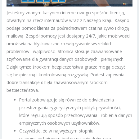
Jesteśmy znanym kasynem internetowego spośród licencją,
otwartym na rzecz internautów wraz z Naszego Kraju. Kasyno
podaje pomoc klienta za pośrednictwem czat na żywo i drogą
mailową. Zespół pomocy jest dostępny 24/7, jakie możliwości
umożliwia na błyskawiczne rozwiązywanie wszelakich
problemów i wątpliwości. Stronica stosuje zaawansowane
szyfrowanie dla gwarancji danych osobowych i pieniężnych.
Dzięki tymże środkom bezpieczeństwa gracze mogą cieszyć
się bezpieczną i kontrolowaną rozgrywką. Podest zapewnia
dobre transakcje dzięki zaawansowanym środkom
bezpieczeństwa.
Portal zobowiązuje się również do odwiedzenia
przestrzegania rygorystycznych polityk prywatności,
które regulują sposób przechowywania i robienia danych
empirycznych osobowych użytkowników.
Oczywiście, że w najwyższym stopniu
rozpowszechnionym będzie pytanie dotyczące