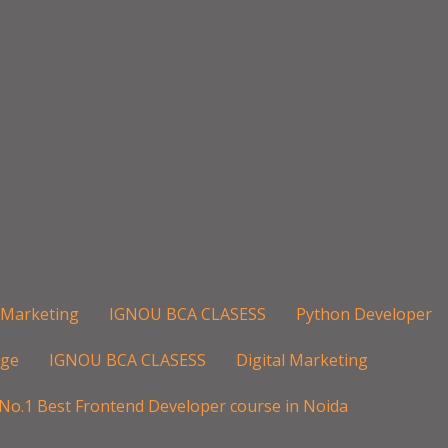
l Marketing
IGNOU BCA CLASESS
Python Developer
age
IGNOU BCA CLASESS
Digital Marketing
No.1 Best Frontend Developer course in Noida