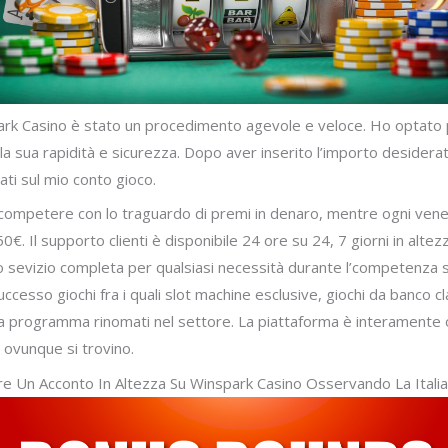
rk Casino è stato un procedimento agevole e veloce. Ho optato per 
i la sua rapidità e sicurezza. Dopo aver inserito l’importo desidera
ati sul mio conto gioco.
di competere con lo traguardo di premi in denaro, mentre ogni vener
€. Il supporto clienti è disponibile 24 ore su 24, 7 giorni in altez
o sevizio completa per qualsiasi necessità durante l’competenza s
so giochi fra i quali slot machine esclusive, giochi da banco cla
oria programma rinomati nel settore. La piattaforma è interamente o
ovunque si trovino.
 Un Acconto In Altezza Su Winspark Casino Osservando La Itali