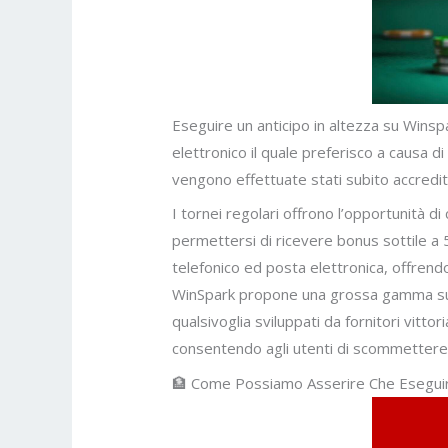
Eseguire un anticipo in altezza su Winspa
elettronico il quale preferisco a causa d
vengono effettuate stati subito accredit
I tornei regolari offrono l’opportunità 
permettersi di ricevere bonus sottile a 50
telefonico ed posta elettronica, offrend
WinSpark propone una grossa gamma succes
qualsivoglia sviluppati da fornitori vitt
consentendo agli utenti di scommettere 
🏦 Come Possiamo Asserire Che Eseguire