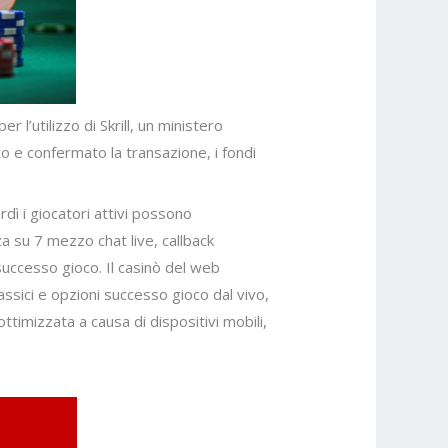
l’utilizzo di Skrill, un ministero
to e confermato la transazione, i fondi
dì i giocatori attivi possono
za su 7 mezzo chat live, callback
uccesso gioco. Il casinò del web
ssici e opzioni successo gioco dal vivo,
ttimizzata a causa di dispositivi mobili,
a