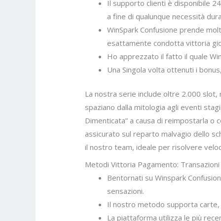
Il supporto clienti è disponibile 2
a fine di qualunque necessità dur
WinSpark Confusione prende molto s
esattamente condotta vittoria gi
Ho apprezzato il fatto il quale Wi
Una Singola volta ottenuti i bonus
La nostra serie include oltre 2.000 slo
spaziano dalla mitologia agli eventi sta
Dimenticata” a causa di reimpostarla o c
assicurato sul reparto malvagio dello sc
il nostro team, ideale per risolvere velo
Metodi Vittoria Pagamento: Transazioni 
Bentornati su Winspark Confusione,
sensazioni.
Il nostro metodo supporta carte, e-
La piattaforma utilizza le più rece