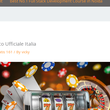
nt
Best No.1 Full Stack Development Course in Noida
 Ufficiale Italia
atis 161
/ By
vicky