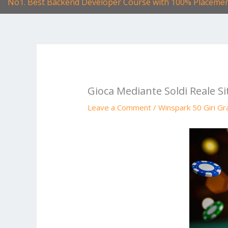
No1. Best Backend Developer Course with 100% Placeme
Gioca Mediante Soldi Reale Sito
Leave a Comment
/
Winspark 50 Giri Gr