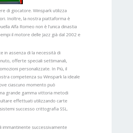
ere di giocatore. Winspark utilizza
ri. Inoltre, la nostra piattaforma è
uella Alfa Romeo non è l’unica dinastia
sempi il motore delle Jazz già dal 2002 e
 in assenza di la necessità di
to, offerte speciali settimanali,
mozioni personalizzate. In Più, il
vostra competenza su Winspark la ideale
, dove ciascuno momento può
 una grande gamma vittoria metodi
sultare effettuati utilizzando carte
 sistemi successo crittografia SSL.
vibili immantinente successivamente