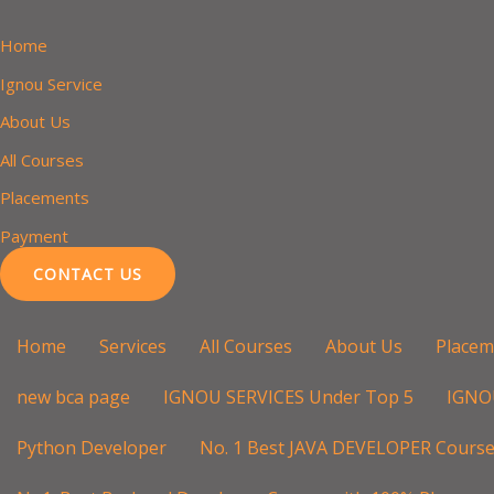
Skip
to
Home
content
Ignou Service
About Us
All Courses
Placements
Payment
CONTACT US
Home
Services
All Courses
About Us
Placem
new bca page
IGNOU SERVICES Under Top 5
IGNO
Python Developer
No. 1 Best JAVA DEVELOPER Course 