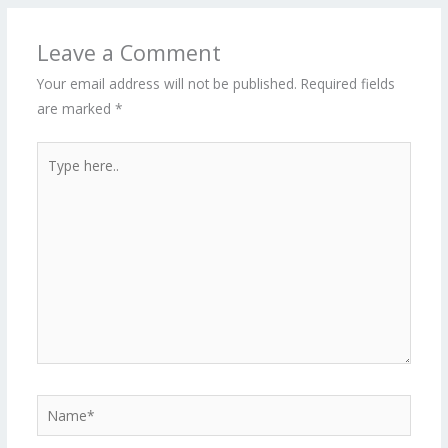
Leave a Comment
Your email address will not be published.
Required fields
are marked
*
Type
here..
Name*