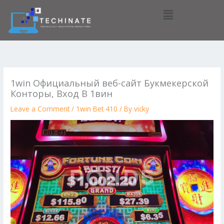
Skip
Menu
to
content
1win Официальный веб-сайт Букмекерской
Конторы, Вход В 1вин
Leave a Comment
/
1win Bet 410
/ By
vicky