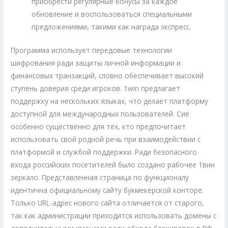
приобрести регулярные бонусы за каждое
обновление и воспользоваться специальными
предложениями, такими как награда экспресс.
Программа использует передовые технологии
шифрования ради защиты личной информации и
финансовых транзакций, словно обеспечивает высокий
ступень доверия среди игроков. 1win предлагает
поддержку на нескольких языках, что делает платформу
доступной для международных пользователей. Сие
особенно существенно для тех, кто предпочитает
использовать свой родной речь при взаимодействии с
платформой и службой поддержки. Ради безопасного
входа российских посетителей было создано рабочее 1вин
зеркало. Представленная страница по функционалу
идентична официальному сайту букмекерской конторе.
Только URL-адрес нового сайта отличается от старого,
так как администрации приходится использовать домены с