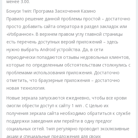
менее 3.00.
Бонуси 1win: Програма Заохочення Казино
Правило решение данной проблемы простой – достаточно
просто добавить сайта оператора в раздел закладок или
«Избранное». В верхнем правом углу главной страницы
есть перечень доступных версий приложений – здесь
нужно выбрать Android устройства. Да, в сети
периодически попадаются отзывы недовольных клиентов,
которые по определенным обстоятельствам столкнулись с
проблемами использования приложения. Достаточно
отметить, что браузерные приложения – достаточно
новая технология.
Новые зеркала запускаются ежедневно, чтобы все крови
смогли обрести доступ к сайту 1 win . С Целью их
получения зеркала сайта необходимо обратиться к службе
поддержки заведения или перейти в одну предлог
социальных сетей. 1win регулярно проводит эксклюзивные
акции и специальные предложения для своих