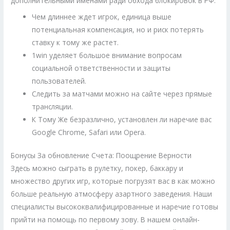
дополнительными именами ради обхода блокировок в РФ.
Чем длиннее ждет игрок, единица выше
потенциальная компенсация, но и риск потерять
ставку к тому же растет.
1win уделяет большое внимание вопросам
социальной ответственности и защиты
пользователей.
Следить за матчами можно на сайте через прямые
трансляции.
К Тому Же безразлично, установлен ли наречие вас
Google Chrome, Safari или Opera.
Бонусы За обновление Счета: Поощрение Верности
Здесь можно сыграть в рулетку, покер, баккару и
множество других игр, которые погрузят вас в как можно
больше реальную атмосферу азартного заведения. Наши
специалисты высококвалифицированные и наречие готовы
прийти на помощь по первому зову. В нашем онлайн-