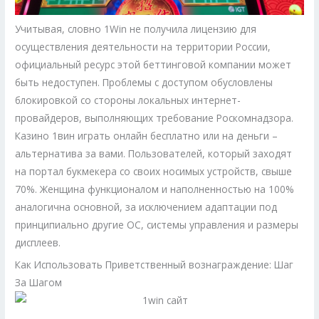
Учитывая, словно 1Win не получила лицензию для
осуществления деятельности на территории России,
официальный ресурс этой беттинговой компании может
быть недоступен. Проблемы с доступом обусловлены
блокировкой со стороны локальных интернет-
провайдеров, выполняющих требование Роскомнадзора.
Казино 1вин играть онлайн бесплатно или на деньги –
альтернатива за вами. Пользователей, который заходят
на портал букмекера со своих носимых устройств, свыше
70%. Женщина функционалом и наполненностью на 100%
аналогична основной, за исключением адаптации под
принципиально другие ОС, системы управления и размеры
дисплеев.
Как Использовать Приветственный вознаграждение: Шаг
За Шагом