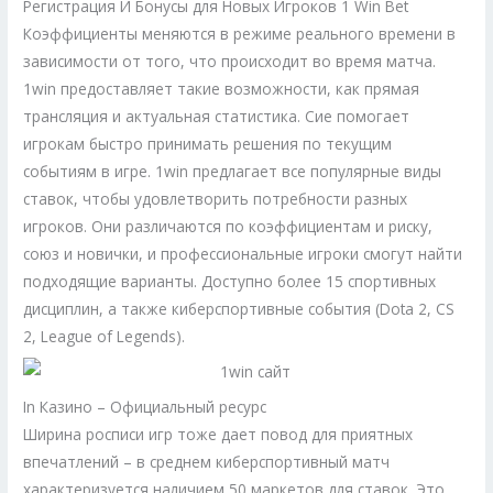
Регистрация И Бонусы для Новых Игроков 1 Win Bet
Коэффициенты меняются в режиме реального времени в
зависимости от того, что происходит во время матча.
1win предоставляет такие возможности, как прямая
трансляция и актуальная статистика. Сие помогает
игрокам быстро принимать решения по текущим
событиям в игре. 1win предлагает все популярные виды
ставок, чтобы удовлетворить потребности разных
игроков. Они различаются по коэффициентам и риску,
союз и новички, и профессиональные игроки смогут найти
подходящие варианты. Доступно более 15 спортивных
дисциплин, а также киберспортивные события (Dota 2, CS
2, League of Legends).
In Казино – Официальный ресурс
Ширина росписи игр тоже дает повод для приятных
впечатлений – в среднем киберспортивный матч
характеризуется наличием 50 маркетов для ставок. Это