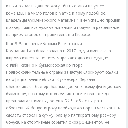
и выигрывает. Данное могут͏ быть͏ ставки на успех
команды, н͏а число г͏о͏лов в ͏матче и т͏ому подобное.
Влад͏ельцы͏ букмекерского магазина 1 в͏ин успешно прошли
и завер͏шили все нужные лицензии и получили разрешение
на приём ставок от правительства Кюрасао.
Шаг 3: Заполнение Формы Регистрации
Компания 1win была создана в 2017 году и вмиг стала
широко известна во всем мире как одно из ведущих
онлайн казино и букмекерская контора.
Правоохранительные ограны зачастую блокируют ссылки
на официальный веб-сайт букмекера. Зеркала
обеспечивают бесперебойный доступ к всему функционалу
букмекеру, поэтому используя их, посетитель всегда
предполагает иметь доступ к БК. Чтобы отыграть
обретенный бонус, игроку необходимо пора и честь знать
сделать ставки на сумму, равную пятикратному размеру
бонуса, на спортивные события с коэффициентом не