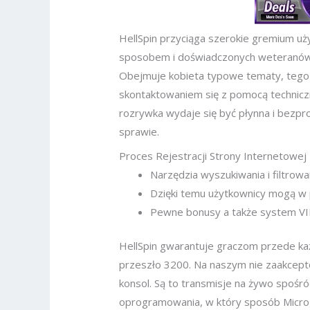
HellSpin przyciąga szerokie gremium uż
sposobem i doświadczonych weteranów. 
Obejmuje kobieta typowe tematy, tego 
skontaktowaniem się z pomocą techniczn
rozrywka wydaje się być płynna i bezpr
sprawie.
Proces Rejestracji Strony Internetowej
Narzędzia wyszukiwania i filtrow
Dzięki temu użytkownicy mogą w
Pewne bonusy a także system VIP 
HellSpin gwarantuje graczom przede ka
przeszło 3200. Na naszym nie zaakcept
konsol. Są to transmisje na żywo spośr
oprogramowania, w który sposób Micro