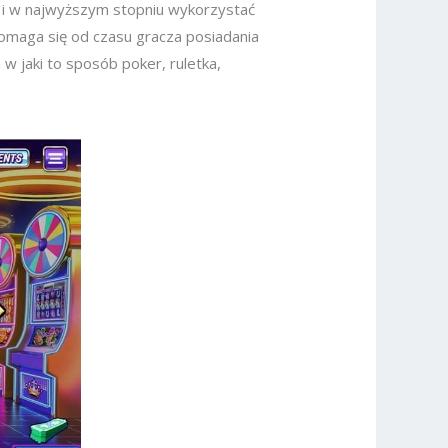
 i w najwyższym stopniu wykorzystać
omaga się od czasu gracza posiadania
 w jaki to sposób poker, ruletka,