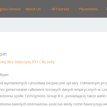
Ignou Service
About Us
All Courses
Placements
pin
sowy Bez Depozytu 957
/ By
vicky
ród wymienionych i umożliwia bezpieczne sprawy. Odmiennym pr
zez generowanie całkowicie losowych danych empirycznych w cza
iedzenia spółki TechOptions Group B.V., posiadającej także wiele
dzenia świeżych internautów, podczas kiedy różne faworyzują w