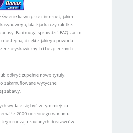
świecie kasyn przez internet, jakim
asynowego, blackjacka czy ruletkę.
 bonusy. Fani mogą sprawdzić FAQ zanim
 dostępna, dzięki z jakiego powodu
rzecz błyskawicznych i bezpiecznych
ub odkryć zupełnie nowe tytuły.
 o zakamuflowane wytyczne.
ej zabawy.
ych wydaje się być w tym miejscu
 niemalże 2000 odrębnego wariantu
ie tego rodzaju zaufanych dostawców