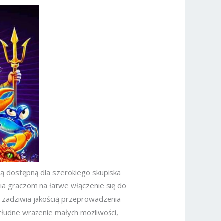
 ją dostępną dla szerokiego skupiska
iwia graczom na łatwe włączenie się do
re zadziwia jakością przeprowadzenia
złudne wrażenie małych możliwości,