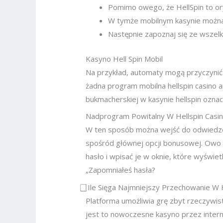
Pomimo owego, że HellSpin to ory
W tymże mobilnym kasynie można 
Następnie zapoznaj się ze wszelk
Kasyno Hell Spin Mobil
Na przykład, automaty mogą przyczynić
żadna program mobilna hellspin casino 
bukmacherskiej w kasynie hellspin ozna
Nadprogram Powitalny W Hellspin Casi
W ten sposób można wejść do odwiedzen
spośród głównej opcji bonusowej. Owo do
hasło i wpisać je w oknie, które wyświetli
„Zapomniałeś hasła?
⃣ Ile Sięga Najmniejszy Przechowanie W 
Platforma umożliwia grę zbyt rzeczywist
jest to nowoczesne kasyno przez interne