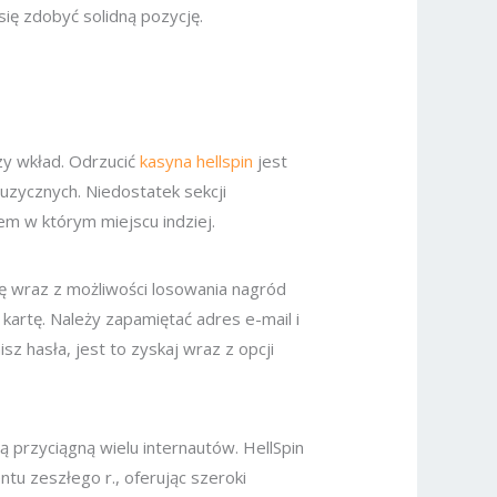
ię zdobyć solidną pozycję.
y wkład. Odrzucić
kasyna hellspin
jest
uzycznych. Niedostatek sekcji
m w którym miejscu indziej.
ę wraz z możliwości losowania nagród
kartę. Należy zapamiętać adres e-mail i
isz hasła, jest to zyskaj wraz z opcji
ą przyciągną wielu internautów. HellSpin
tu zeszłego r., oferując szeroki