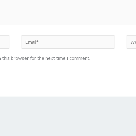
Email*
Web
 this browser for the next time I comment.