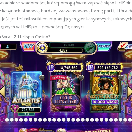
zasadnicze wiadomości, którepomogą Wam zapisać się w HellSpin
kasynach stanowią bardziej zaawansowaną formę partii, która d
. Jeśli jesteś miłośnikiem imponujących gier kasynowych, takowych
tępnych w HellSpin z pewnością Cię nasyci.
Wraz Z Hellspin Casino?