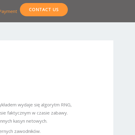
CONTACT US
Payment
zykładem wydaje się algorytm RNG,
sie faktycznym w czasie zabawy.
 innych kasyn netowych.
iernych zawodników.