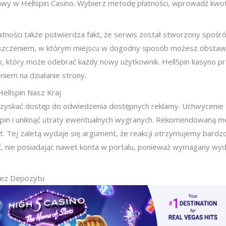
awy w Hellspin Casino. Wybierz metodę płatności, wprowadź kwo
tności także potwierdza fakt, że serwis został stworzony spośró
szczeniem, w którym miejscu w dogodny sposób możesz obstawiać
, który może odebrać każdy nowy użytkownik. HellSpin kasyno prz
iem na działanie strony.
llspin Nasz Kraj
ę, by uzyskać dostęp do odwiedzenia dostępnych reklamy. Uchwycen
pin i uniknąć utraty ewentualnych wygranych. Rekomendowaną 
t. Tej zaletą wydaje się argument, że reakcji otrzymujemy bardz
yć, nie posiadając nawet konta w portalu, ponieważ wymagany wydaj
 Bez Depozytu