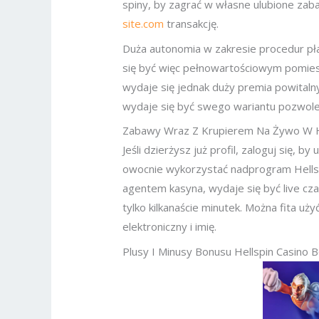
spiny, by zagrać w własne ulubione zab
site.com
transakcję.
Duża autonomia w zakresie procedur pła
się być więc pełnowartościowym pomie
wydaje się jednak duży premia powitalny
wydaje się być swego wariantu pozwolen
Zabawy Wraz Z Krupierem Na Żywo W He
Jeśli dzierżysz już profil, zaloguj si
owocnie wykorzystać nadprogram Hells
agentem kasyna, wydaje się być live cza
tylko kilkanaście minutek. Można fita uż
elektroniczny i imię.
Plusy I Minusy Bonusu Hellspin Casino