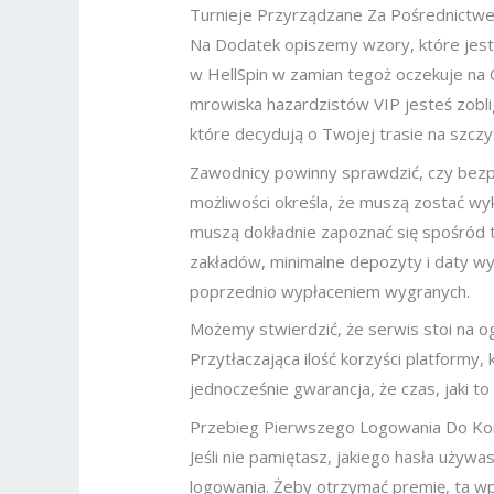
Turnieje Przyrządzane Za Pośrednictwe
Na Dodatek opiszemy wzory, które jesteś
w HellSpin w zamian tegoż oczekuje na
mrowiska hazardzistów VIP jesteś zoblig
które decydują o Twojej trasie na szczy
Zawodnicy powinny sprawdzić, czy bezp
możliwości określa, że muszą zostać wy
muszą dokładnie zapoznać się spośród 
zakładów, minimalne depozyty i daty wy
poprzednio wypłaceniem wygranych.
Możemy stwierdzić, że serwis stoi na o
Przytłaczająca ilość korzyści platformy,
jednocześnie gwarancja, że czas, jaki t
Przebieg Pierwszego Logowania Do Ko
Jeśli nie pamiętasz, jakiego hasła uży
logowania. Żeby otrzymać premię, ta w