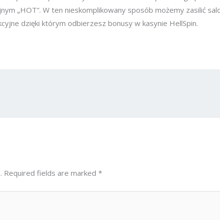
jnym „HOT”. W ten nieskomplikowany sposób możemy zasilić sal
yjne dzięki którym odbierzesz bonusy w kasynie HellSpin.
.
Required fields are marked
*