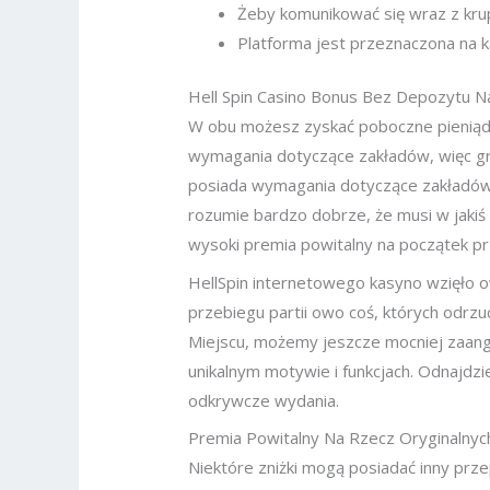
Żeby komunikować się wraz z kru
Platforma jest przeznaczona na k
Hell Spin Casino Bonus Bez Depozytu N
W obu możesz zyskać poboczne pieniądze
wymagania dotyczące zakładów, więc g
posiada wymagania dotyczące zakładów,
rozumie bardzo dobrze, że musi w jakiś
wysoki premia powitalny na początek pr
HellSpin internetowego kasyno wzięło 
przebiegu partii owo coś, których odrz
Miejscu, możemy jeszcze mocniej zaangaż
unikalnym motywie i funkcjach. Odnajd
odkrywcze wydania.
Premia Powitalny Na Rzecz Oryginalny
Niektóre zniżki mogą posiadać inny prze