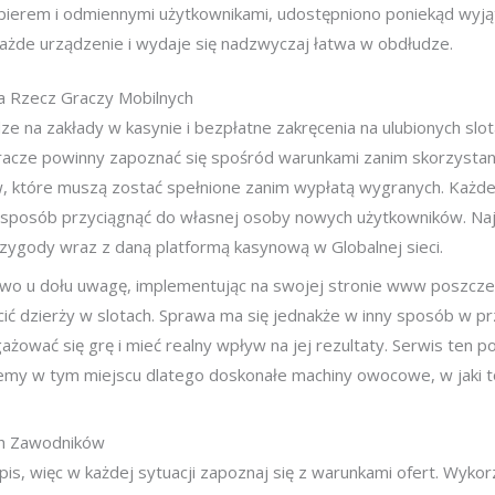
pierem i odmiennymi użytkownikami, udostępniono poniekąd wyją
ażde urządzenie i wydaje się nadzwyczaj łatwa w obdłudze.
a Rzecz Graczy Mobilnych
 na zakłady w kasynie i bezpłatne zakręcenia na ulubionych slot
racze powinny zapoznać się spośród warunkami zanim skorzysta
 które muszą zostać spełnione zanim wypłatą wygranych. Każde
 sposób przyciągnąć do własnej osoby nowych użytkowników. Naj
zygody wraz z daną platformą kasynową w Globalnej sieci.
owo u dołu uwagę, implementując na swojej stronie www poszcze
ucić dzierży w slotach. Sprawa ma się jednakże w inny sposób w 
ować się grę i mieć realny wpływ na jej rezultaty. Serwis ten p
ziemy w tym miejscu dlatego doskonałe machiny owocowe, w jaki 
ch Zawodników
pis, więc w każdej sytuacji zapoznaj się z warunkami ofert. Wyk