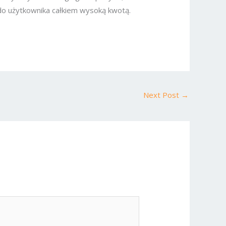
do użytkownika całkiem wysoką kwotą.
Next Post
→