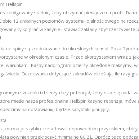
m Hellspin
 zobligowany spełnić, żeby otrzymać pieniądze na profil. Dante p
 Ciebie 12 unikalnych poziomów systemu lojalnościowego na rzec
owany tylko grać w kasynie i stawiać zakłady zbyt rzeczywiste pi
t.
łatne spiny są zredukowane do określonych konsol. Poza Tym każ
korzystane w określonym czasie. Przed skorzystaniem wraz z jak
tej warunkami. Każdy nadprogram dzierży określone maksymy, w
gaśnięcia. Oczekiwania dotyczące zakładów określają, ile razy g
gromnym szczeblu i dzierży duży potencjał, żeby stać się nadal 
 które mieści nasza profesjonalna HellSpin kasyno recenzja, mówi 
o spędzimy na obstawianiu, będzie satysfakcjonujący.
nta
wasz, można je szybko zresetować odpowiednim przyciskiem, który
płata powinien przekroczyć minimalne 80 ZŁ. Oprócz tego podcz