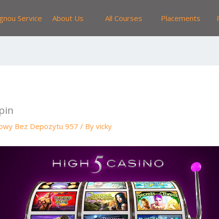
Ignou Service
About Us
All Courses
Placements
pin
sowy Bez Depozytu 957
/ By
vicky