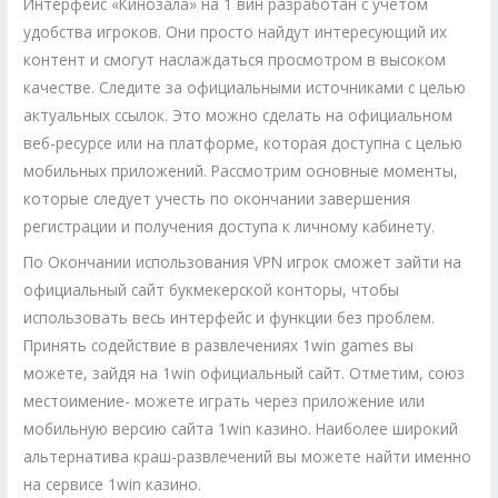
Интерфейс «Кинозала» на 1 вин разработан с учетом
удобства игроков. Они просто найдут интересующий их
контент и смогут наслаждаться просмотром в высоком
качестве. Следите за официальными источниками с целью
актуальных ссылок. Это можно сделать на официальном
веб-ресурсе или на платформе, которая доступна с целью
мобильных приложений. Рассмотрим основные моменты,
которые следует учесть по окончании завершения
регистрации и получения доступа к личному кабинету.
По Окончании использования VPN игрок сможет зайти на
официальный сайт букмекерской конторы, чтобы
использовать весь интерфейс и функции без проблем.
Принять содействие в развлечениях 1win games вы
можете, зайдя на 1win официальный сайт. Отметим, союз
местоимение- можете играть через приложение или
мобильную версию сайта 1win казино. Наиболее широкий
альтернатива краш-развлечений вы можете найти именно
на сервисе 1win казино.