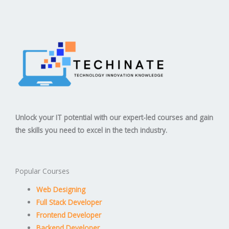
Unlock your IT potential with our expert-led courses and gain
the skills you need to excel in the tech industry.
Popular Courses
Web Designing
Full Stack Developer
Frontend Developer
Backend Developer