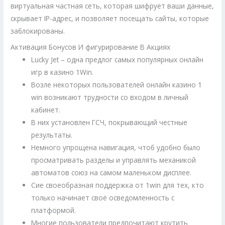
виртуальная частная сеть, которая шифрует ваши данные,
скрывает IP-адрес, и позволяет посещать сайты, которые
заблокированы.
Активация Бонусов И фигурирование В Акциях
Lucky Jet – одна предлог самых популярных онлайн
игр в казино 1Win.
Возле некоторых пользователей онлайн казино 1
win возникают трудности со входом в личный
кабинет.
В них установлен ГСЧ, покрывающий честные
результаты.
Немного упрощена навигация, чтоб удобно было
просматривать разделы и управлять механикой
автоматов союз на самом маленьком дисплее.
Сие своеобразная поддержка от 1win для тех, кто
только начинает своё осведомленность с
платформой.
Многие пользователи предпочитают крутить