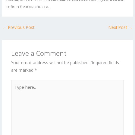
себя в безопасности.
←
Previous Post
Next Post
→
Leave a Comment
Your email address will not be published.
Required fields
are marked
*
Type
here..