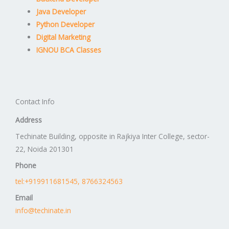
Java Developer
Python Developer
Digital Marketing
IGNOU BCA Classes
Contact Info
Address
Techinate Building, opposite in Rajkiya Inter College, sector-
22, Noida 201301
Phone
tel:+919911681545, 8766324563
Email
info@techinate.in