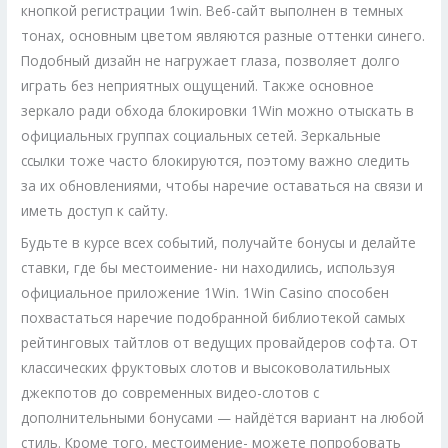
кнопкой регистрации 1win. Веб-сайт выполнен в темных
тонах, основным цветом являются разные оттенки синего.
Подобный дизайн не нагружает глаза, позволяет долго
играть без неприятных ощущений. Также основное
зеркало ради обхода блокировки 1Win можно отыскать в
официальных группах социальных сетей. Зеркальные
ссылки тоже часто блокируются, поэтому важно следить
за их обновлениями, чтобы наречие оставаться на связи и
иметь доступ к сайту.
Будьте в курсе всех событий, получайте бонусы и делайте
ставки, где бы местоимение- ни находились, используя
официальное приложение 1Win. 1Win Casino способен
похвастаться наречие подобранной библиотекой самых
рейтинговых тайтлов от ведущих провайдеров софта. От
классических фруктовых слотов и высоковолатильных
джекпотов до современных видео-слотов с
дополнительными бонусами — найдётся вариант на любой
стиль. Кроме того, местоимение- можете попробовать