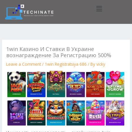
Skip
Menu
to
content
1win Казино И Ставки В Украине
вознаграждение За Регистрацию 500%
Leave a Comment
/
1win Registratsiya 686
/ By
vicky