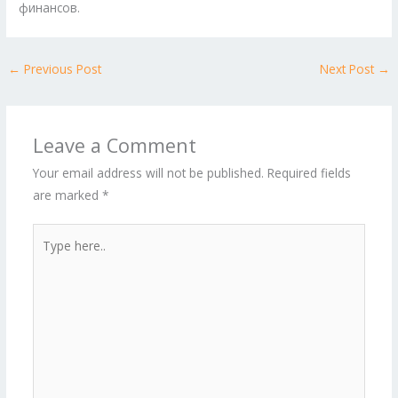
финансов.
←
Previous Post
Next Post
→
Leave a Comment
Your email address will not be published.
Required fields
are marked
*
Type
here..