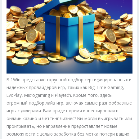
В 1Win представлен крупный подбор сертифицированных и
надежных провайдеров игр, таких как Big Time Gaming,
EvoPlay, Microgaming и Playtech. Кроме того, здесь
огромный подбор лайв игр, включая самые разнообразные
игры с дилерами. Вам придет время инвестировали в
онлайн казино и беттинг бизнес? Вы могли выигрывать или
проигрывать, но направление предоставляет новые
возможности с целью заработка без метка потери ваших