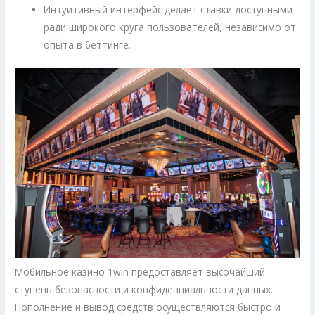
Интуитивный интерфейс делает ставки доступными
ради широкого круга пользователей, независимо от
опыта в беттинге.
Мобильное казино 1win предоставляет высочайший
ступень безопасности и конфиденциальности данных.
Пополнение и вывод средств осуществляются быстро и