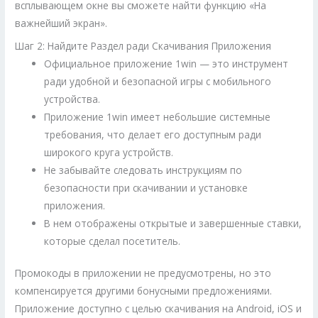
всплывающем окне вы сможете найти функцию «На
важнейший экран».
Шаг 2: Найдите Раздел ради Скачивания Приложения
Официальное приложение 1win — это инструмент
ради удобной и безопасной игры с мобильного
устройства.
Приложение 1win имеет небольшие системные
требования, что делает его доступным ради
широкого круга устройств.
Не забывайте следовать инструкциям по
безопасности при скачивании и установке
приложения.
В нем отображены открытые и завершенные ставки,
которые сделал посетитель.
Промокоды в приложении не предусмотрены, но это
компенсируется другими бонусными предложениями.
Приложение доступно с целью скачивания на Android, iOS и