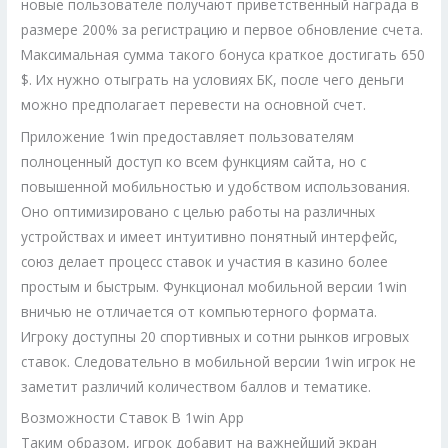
новые пользователе получают приветственный награда в
размере 200% за регистрацию и первое обновление счета.
Максимальная сумма такого бонуса краткое достигать 650
$. Их нужно отыграть на условиях БК, после чего деньги
можно предполагает перевести на основной счет.
Приложение 1win предоставляет пользователям
полноценный доступ ко всем функциям сайта, но с
повышенной мобильностью и удобством использования.
Оно оптимизировано с целью работы на различных
устройствах и имеет интуитивно понятный интерфейс,
союз делает процесс ставок и участия в казино более
простым и быстрым. Функционал мобильной версии 1win
вничью не отличается от компьютерного формата.
Игроку доступны 20 спортивных и сотни рынков игровых
ставок. Следовательно в мобильной версии 1win игрок не
заметит различий количеством баллов и тематике.
Возможности Ставок В 1win App
Таким образом, игрок добавит на важнейший экран