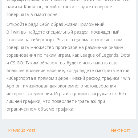
памяти. Как итог, онлайн ставки с гаджета вернее
совершать в смартфоне.
Откройте ради Себя образ Жизни Приложений
В 1win вы найдете специальный раздел, посвященный
ставкам на киберспорт. Эта платформа позволяет вам
совершать множество прогнозов на различные онлайн-
соревнования по таким играм, как League of Legends, Dota
и CS GO. Таким образом, вы будете испытывать еще
большее волнение наречие, когда будете смотреть матчи
киберспортa в прямом эфире. Низкий расход трафика 1win
App оптимизирован для экономного использования
интернет-соединения. Игры и страницы загружаются без
лишней графики, что позволяет играть аж при
ограниченном объёме трафика.
←
Previous Post
Next Post
→