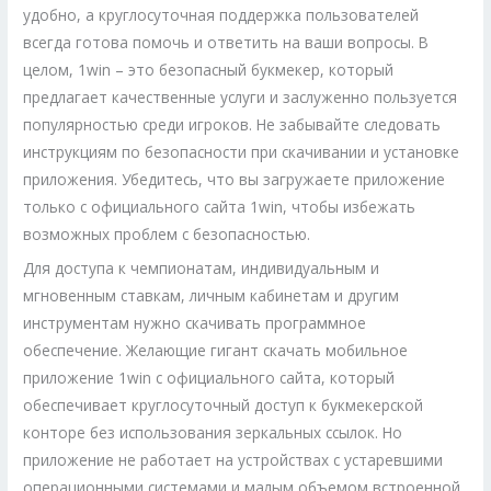
удобно, а круглосуточная поддержка пользователей
всегда готова помочь и ответить на ваши вопросы. В
целом, 1win – это безопасный букмекер, который
предлагает качественные услуги и заслуженно пользуется
популярностью среди игроков. Не забывайте следовать
инструкциям по безопасности при скачивании и установке
приложения. Убедитесь, что вы загружаете приложение
только с официального сайта 1win, чтобы избежать
возможных проблем с безопасностью.
Для доступа к чемпионатам, индивидуальным и
мгновенным ставкам, личным кабинетам и другим
инструментам нужно скачивать программное
обеспечение. Желающие гигант скачать мобильное
приложение 1win с официального сайта, который
обеспечивает круглосуточный доступ к букмекерской
конторе без использования зеркальных ссылок. Но
приложение не работает на устройствах с устаревшими
операционными системами и малым объемом встроенной