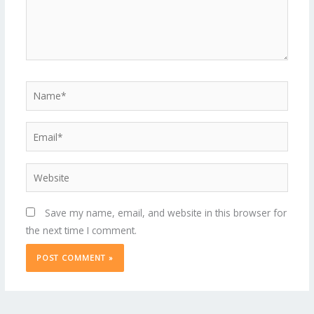
Name*
Email*
Website
Save my name, email, and website in this browser for
the next time I comment.