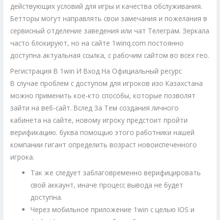
действующих условий для игры и качества обслуживания.
Бетторы могут направлять свои замечания и пожелания в
сервисный отделение заведения или чат Телеграм. Зеркала
часто блокируют, но на сайте 1winq.com постоянно
доступна актуальная ссылка, с рабочим сайтом во всех гео.
Регистрация В 1win И Вход На Официальный ресурс
В случае проблем с доступом для игроков изо Казахстана
можно применить кое-кто способы, которые позволят
зайти на веб-сайт. Вслед За Тем создания личного
кабинета на сайте, новому игроку предстоит пройти
верификацию. буква помощью этого работники нашей
компании гигант определить возраст новоиспеченного
игрока.
Так же следует заблаговременно верифицировать
свой аккаунт, иначе процесс вывода не будет
доступна.
Через мобильное приложение 1win с целью IOS и