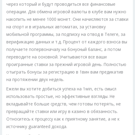
через который и будут проводиться все финансовые
операции. Для обмена игровой валюты в клубе вам нужно
накопить не менее 1000 монет. Они начисляются за ставки
на спорт и в игральных автоматах, за установку
мобильной программы, за подписку на отвод в Телеге, за
верификацию данных и т.д. Процент от каждого взноса вы
получаете попервоначалу на бонусный баланс, а потом
переводите на основной. Учитываются все ваши
проигранные ставки за прежний игровой день. Полностью
отыграть бонусы за регистрацию в 1вин вам предикатив
на протяжении двух недель.
Ежели вы хотите добиться успеха на 1win, есть смысл
использовать простые, но эффективные взгляды. Не
вкладывайте больше средств, чем готовы потерять, не
превращайте ставки или игру в казино в обязанность.
Относитесь к процессу как к приятному занятие, а не к
источнику guaranteed дохода.