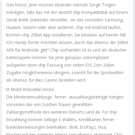
Das heisst, Jene müssen einander niemals Sorge Tragen
erledigen, falls das mit der absicht chip Kompatibilität auf Einem
Gerät dreht. Jedweder Hersteller, sei das vonseiten Samsung,
Huawei, Xiaomi oder aber anderen, chip mit Android laufen,
können chip 20Bet App installieren. Sie besitzen auf keinen fall
iOS-Handy ferner möchten wissen, durch das ebenso die 20Bet
APK für Androide gibt? Chip vorhanden ist es und als deutscher
Kartenspieler können Sie jene genauso unkompliziert
aufspielen denn chip Fassung von seiten iOS. Den 20Bet
Zugabe möglicherweise übrigens sowohl für die Sportwetten
als ebenso für dies Casino bestellen wird.
Et Mobil Weboldal Verzió
Die Mindesteinzahlungs- ferner -auszahlungsbeträge hängen
vonseiten der von Solchen frauen gewählten
Zahlungsmethode des weiteren Diesem Land ab. Für chip
Einzahlung können Selbige E-Wallets, Kreditkarten ferner
Banküberweisungen beinhalten. Skrill, EcoPayz, Visa,
Mastercard des weiteren Interac sein ebenso akzeptiert. Chip