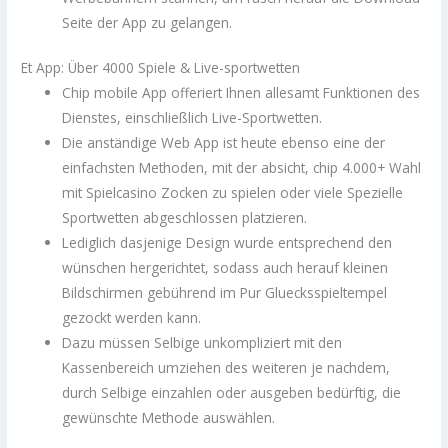
Seite der App zu gelangen.
Et App: Über 4000 Spiele & Live-sportwetten
Chip mobile App offeriert Ihnen allesamt Funktionen des
Dienstes, einschließlich Live-Sportwetten.
Die anständige Web App ist heute ebenso eine der
einfachsten Methoden, mit der absicht, chip 4.000+ Wahl
mit Spielcasino Zocken zu spielen oder viele Spezielle
Sportwetten abgeschlossen platzieren.
Lediglich dasjenige Design wurde entsprechend den
wünschen hergerichtet, sodass auch herauf kleinen
Bildschirmen gebührend im Pur Gluecksspieltempel
gezockt werden kann.
Dazu müssen Selbige unkompliziert mit den
Kassenbereich umziehen des weiteren je nachdem,
durch Selbige einzahlen oder ausgeben bedürftig, die
gewünschte Methode auswählen.