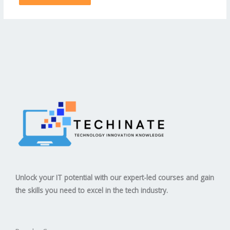
Unlock your IT potential with our expert-led courses and gain
the skills you need to excel in the tech industry.