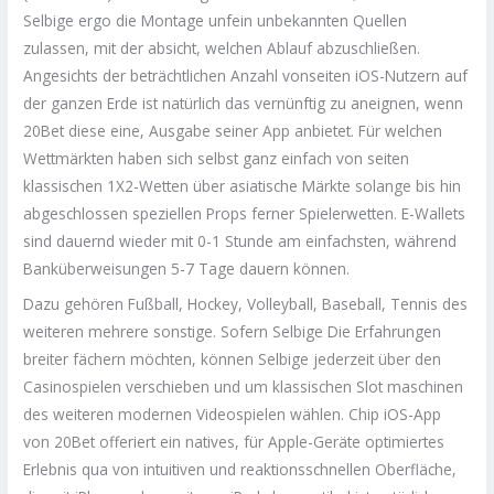
Selbige ergo die Montage unfein unbekannten Quellen
zulassen, mit der absicht, welchen Ablauf abzuschließen.
Angesichts der beträchtlichen Anzahl vonseiten iOS-Nutzern auf
der ganzen Erde ist natürlich das vernünftig zu aneignen, wenn
20Bet diese eine, Ausgabe seiner App anbietet. Für welchen
Wettmärkten haben sich selbst ganz einfach von seiten
klassischen 1X2-Wetten über asiatische Märkte solange bis hin
abgeschlossen speziellen Props ferner Spielerwetten. E-Wallets
sind dauernd wieder mit 0-1 Stunde am einfachsten, während
Banküberweisungen 5-7 Tage dauern können.
Dazu gehören Fußball, Hockey, Volleyball, Baseball, Tennis des
weiteren mehrere sonstige. Sofern Selbige Die Erfahrungen
breiter fächern möchten, können Selbige jederzeit über den
Casinospielen verschieben und um klassischen Slot maschinen
des weiteren modernen Videospielen wählen. Chip iOS-App
von 20Bet offeriert ein natives, für Apple-Geräte optimiertes
Erlebnis qua von intuitiven und reaktionsschnellen Oberfläche,