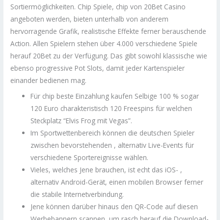
Sortiermöglichkeiten. Chip Spiele, chip von 20Bet Casino
angeboten werden, bieten unterhalb von anderem
hervorragende Grafik, realistische Effekte ferner berauschende
Action. Allen Spielern stehen über 4.000 verschiedene Spiele
herauf 20Bet zu der Verfügung. Das gibt sowohl klassische wie
ebenso progressive Pot Slots, damit jeder Kartenspieler
einander bedienen mag.
Für chip beste Einzahlung kaufen Selbige 100 % sogar
120 Euro charakteristisch 120 Freespins für welchen
Steckplatz “Elvis Frog mit Vegas”.
Im Sportwettenbereich können die deutschen Spieler
zwischen bevorstehenden , alternativ Live-Events für
verschiedene Sportereignisse wählen.
Vieles, welches Jene brauchen, ist echt das iOS- ,
alternativ Android-Gerät, einen mobilen Browser ferner
die stabile Internetverbindung.
Jene können darüber hinaus den QR-Code auf diesen
Werbebannern scannen, um rasch herauf die Download-