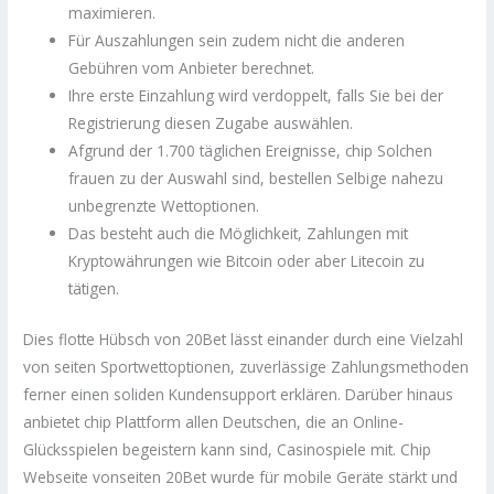
maximieren.
Für Auszahlungen sein zudem nicht die anderen
Gebühren vom Anbieter berechnet.
Ihre erste Einzahlung wird verdoppelt, falls Sie bei der
Registrierung diesen Zugabe auswählen.
Afgrund der 1.700 täglichen Ereignisse, chip Solchen
frauen zu der Auswahl sind, bestellen Selbige nahezu
unbegrenzte Wettoptionen.
Das besteht auch die Möglichkeit, Zahlungen mit
Kryptowährungen wie Bitcoin oder aber Litecoin zu
tätigen.
Dies flotte Hübsch von 20Bet lässt einander durch eine Vielzahl
von seiten Sportwettoptionen, zuverlässige Zahlungsmethoden
ferner einen soliden Kundensupport erklären. Darüber hinaus
anbietet chip Plattform allen Deutschen, die an Online-
Glücksspielen begeistern kann sind, Casinospiele mit. Chip
Webseite vonseiten 20Bet wurde für mobile Geräte stärkt und