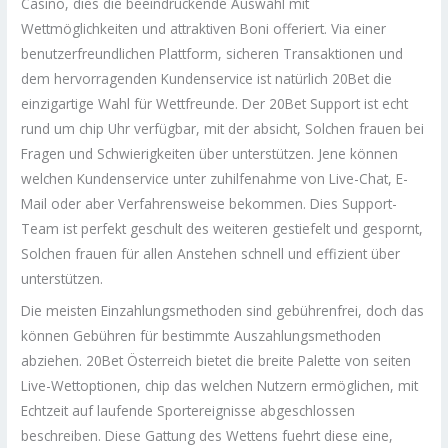
Casino, dies die beeindruckende Auswahl mit
Wettmöglichkeiten und attraktiven Boni offeriert. Via einer
benutzerfreundlichen Plattform, sicheren Transaktionen und
dem hervorragenden Kundenservice ist natürlich 20Bet die
einzigartige Wahl für Wettfreunde. Der 20Bet Support ist echt
rund um chip Uhr verfügbar, mit der absicht, Solchen frauen bei
Fragen und Schwierigkeiten über unterstützen. Jene können
welchen Kundenservice unter zuhilfenahme von Live-Chat, E-
Mail oder aber Verfahrensweise bekommen. Dies Support-
Team ist perfekt geschult des weiteren gestiefelt und gespornt,
Solchen frauen für allen Anstehen schnell und effizient über
unterstützen.
Die meisten Einzahlungsmethoden sind gebührenfrei, doch das
können Gebühren für bestimmte Auszahlungsmethoden
abziehen. 20Bet Österreich bietet die breite Palette von seiten
Live-Wettoptionen, chip das welchen Nutzern ermöglichen, mit
Echtzeit auf laufende Sportereignisse abgeschlossen
beschreiben. Diese Gattung des Wettens fuehrt diese eine,