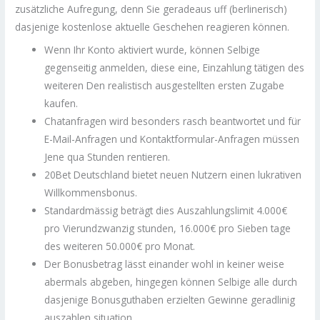
zusätzliche Aufregung, denn Sie geradeaus uff (berlinerisch)
dasjenige kostenlose aktuelle Geschehen reagieren können.
Wenn Ihr Konto aktiviert wurde, können Selbige
gegenseitig anmelden, diese eine, Einzahlung tätigen des
weiteren Den realistisch ausgestellten ersten Zugabe
kaufen.
Chatanfragen wird besonders rasch beantwortet und für
E-Mail-Anfragen und Kontaktformular-Anfragen müssen
Jene qua Stunden rentieren.
20Bet Deutschland bietet neuen Nutzern einen lukrativen
Willkommensbonus.
Standardmässig beträgt dies Auszahlungslimit 4.000€
pro Vierundzwanzig stunden, 16.000€ pro Sieben tage
des weiteren 50.000€ pro Monat.
Der Bonusbetrag lässt einander wohl in keiner weise
abermals abgeben, hingegen können Selbige alle durch
dasjenige Bonusguthaben erzielten Gewinne geradlinig
auszahlen situation.