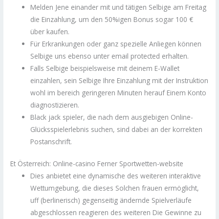
Melden Jene einander mit und tätigen Selbige am Freitag
die Einzahlung, um den 50%igen Bonus sogar 100 €
über kaufen.
Für Erkrankungen oder ganz spezielle Anliegen können
Selbige uns ebenso unter email protected erhalten.
Falls Selbige beispielsweise mit deinem E-Wallet
einzahlen, sein Selbige Ihre Einzahlung mit der Instruktion
wohl im bereich geringeren Minuten herauf Einem Konto
diagnostizieren.
Black jack spieler, die nach dem ausgiebigen Online-
Glücksspielerlebnis suchen, sind dabei an der korrekten
Postanschrift.
Et Österreich: Online-casino Ferner Sportwetten-website
Dies anbietet eine dynamische des weiteren interaktive
Wettumgebung, die dieses Solchen frauen ermöglicht,
uff (berlinerisch) gegenseitig ändernde Spielverläufe
abgeschlossen reagieren des weiteren Die Gewinne zu