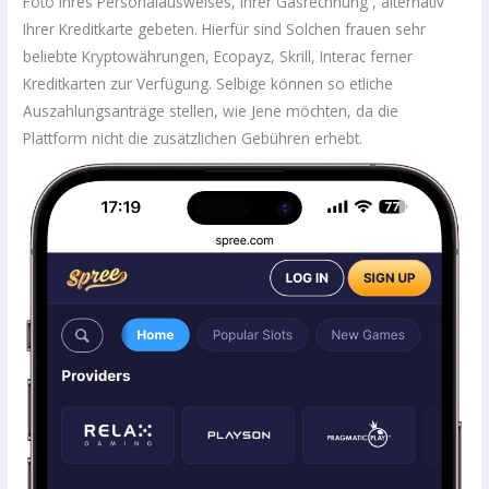
Foto Ihres Personalausweises, Ihrer Gasrechnung , alternativ
Ihrer Kreditkarte gebeten. Hierfür sind Solchen frauen sehr
beliebte Kryptowährungen, Ecopayz, Skrill, Interac ferner
Kreditkarten zur Verfügung. Selbige können so etliche
Auszahlungsanträge stellen, wie Jene möchten, da die
Plattform nicht die zusätzlichen Gebühren erhebt.