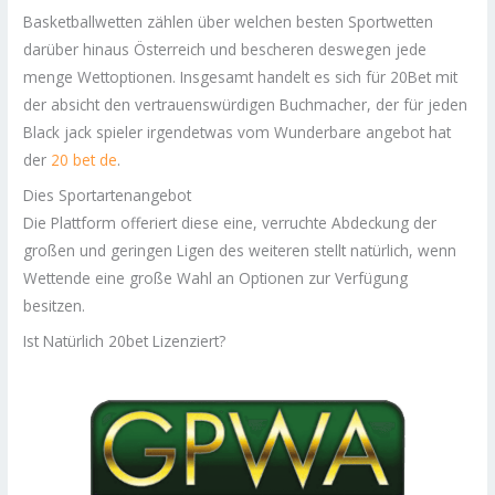
Basketballwetten zählen über welchen besten Sportwetten
darüber hinaus Österreich und bescheren deswegen jede
menge Wettoptionen. Insgesamt handelt es sich für 20Bet mit
der absicht den vertrauenswürdigen Buchmacher, der für jeden
Black jack spieler irgendetwas vom Wunderbare angebot hat
der
20 bet de
.
Dies Sportartenangebot
Die Plattform offeriert diese eine, verruchte Abdeckung der
großen und geringen Ligen des weiteren stellt natürlich, wenn
Wettende eine große Wahl an Optionen zur Verfügung
besitzen.
Ist Natürlich 20bet Lizenziert?