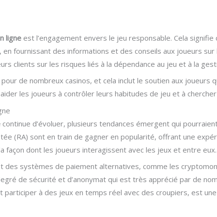
n ligne
est l’engagement envers le jeu responsable. Cela signifie q
 en fournissant des informations et des conseils aux joueurs sur 
eurs clients sur les risques liés à la dépendance au jeu et à la ges
 pour de nombreux casinos, et cela inclut le soutien aux joueurs 
r aider les joueurs à contrôler leurs habitudes de jeu et à chercher 
gne
e
continue d’évoluer, plusieurs tendances émergent qui pourraient dé
mentée (RA) sont en train de gagner en popularité, offrant une ex
a façon dont les joueurs interagissent avec les jeux et entre eux.
t des systèmes de paiement alternatives, comme les cryptomonnai
gré de sécurité et d’anonymat qui est très apprécié par de nomb
nt participer à des jeux en temps réel avec des croupiers, est un