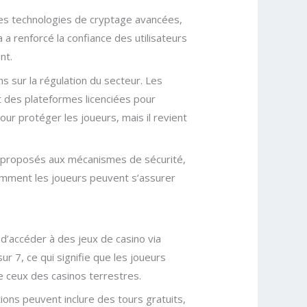
 des technologies de cryptage avancées,
a renforcé la confiance des utilisateurs
nt.
 sur la régulation du secteur. Les
ent des plateformes licenciées pour
ur protéger les joueurs, mais il revient
ux proposés aux mécanismes de sécurité,
comment les joueurs peuvent s’assurer
d’accéder à des jeux de casino via
r 7, ce qui signifie que les joueurs
ue ceux des casinos terrestres.
ons peuvent inclure des tours gratuits,