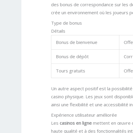
des bonus de correspondance sur les dép
crée un environnement où les joueurs p
Type de bonus
Détails
Bonus de bienvenue
Offe
Bonus de dépôt
Corr
Tours gratuits
Offe
Un autre aspect positif est la possibilit
casino physique. Les jeux sont disponibl
ainsi une flexibilité et une accessibilité 
Expérience utilisateur améliorée
Les
casinos en ligne
mettent en œuvre de
haute qualité et à des fonctionnalités 