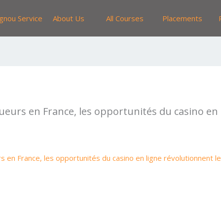
Ignou Service
About Us
All Courses
Placements
oueurs en France, les opportunités du casino en 
rs en France, les opportunités du casino en ligne révolutionnent 
x