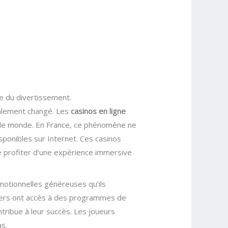
de du divertissement.
calement changé. Les
casinos en ligne
s le monde. En France, ce phénomène ne
sponibles sur Internet. Ces casinos
e profiter d’une expérience immersive
omotionnelles généreuses qu’ils
liers ont accès à des programmes de
ontribue à leur succès. Les joueurs
as.