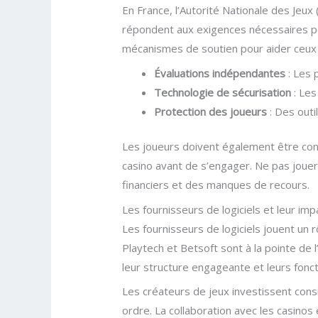
En France, l’Autorité Nationale des Jeux 
répondent aux exigences nécessaires pou
mécanismes de soutien pour aider ceux 
Évaluations indépendantes
: Les 
Technologie de sécurisation
: Les
Protection des joueurs
: Des outi
Les joueurs doivent également être cons
casino avant de s’engager. Ne pas jouer 
financiers et des manques de recours.
Les fournisseurs de logiciels et leur imp
Les fournisseurs de logiciels jouent un r
Playtech et Betsoft sont à la pointe de 
leur structure engageante et leurs fonc
Les créateurs de jeux investissent cons
ordre. La collaboration avec les casinos