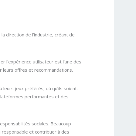
 direction de l’industrie, créant de
ser l’expérience utilisateur est l’une des
r leurs offres et recommandations,
eurs jeux préférés, où qu’ils soient.
 plateformes performantes et des
responsabilités sociales. Beaucoup
u responsable et contribuer à des