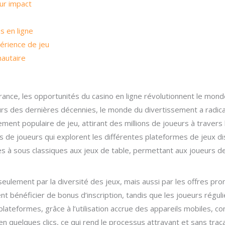
eur impact
s en ligne
périence de jeu
nautaire
France, les opportunités du casino en ligne révolutionnent le mon
ours des dernières décennies, le monde du divertissement a radi
ent populaire de jeu, attirant des millions de joueurs à traver
ns de joueurs qui explorent les différentes plateformes de jeux di
es à sous classiques aux jeux de table, permettant aux joueurs d
eulement par la diversité des jeux, mais aussi par les offres pr
t bénéficier de bonus d’inscription, tandis que les joueurs régu
es plateformes, grâce à l’utilisation accrue des appareils mobiles, c
 quelques clics, ce qui rend le processus attrayant et sans trac