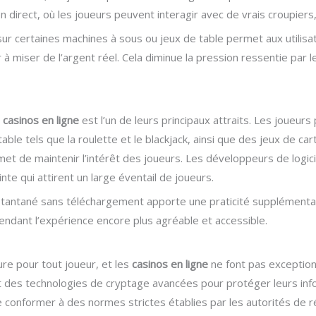
direct, où les joueurs peuvent interagir avec de vrais croupiers,
sur certaines machines à sous ou jeux de table permet aux utilisat
 miser de l’argent réel. Cela diminue la pression ressentie par 
s
casinos en ligne
est l’un de leurs principaux attraits. Les joueur
able tels que la roulette et le blackjack, ainsi que des jeux de 
et de maintenir l’intérêt des joueurs. Les développeurs de log
nte qui attirent un large éventail de joueurs.
nstantané sans téléchargement apporte une praticité supplémentair
endant l’expérience encore plus agréable et accessible.
re pour tout joueur, et les
casinos en ligne
ne font pas exception.
nt des technologies de cryptage avancées pour protéger leurs inf
conformer à des normes strictes établies par les autorités de ré