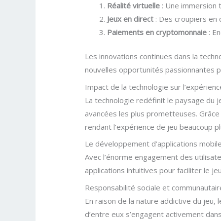
Réalité virtuelle
: Une immersion t
Jeux en direct
: Des croupiers en d
Paiements en cryptomonnaie
: E
Les innovations continues dans la techn
nouvelles opportunités passionnantes po
Impact de la technologie sur l’expérienc
La technologie redéfinit le paysage du jeu 
avancées les plus prometteuses. Grâce 
rendant l’expérience de jeu beaucoup pl
Le développement d’applications mobile
Avec l’énorme engagement des utilisate
applications intuitives pour faciliter le 
Responsabilité sociale et communautair
En raison de la nature addictive du jeu, 
d’entre eux s’engagent activement dans 