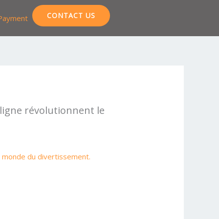
CONTACT US
Payment
ligne révolutionnent le
le monde du divertissement.