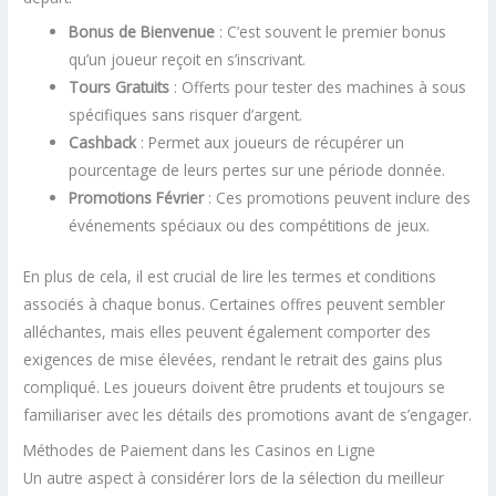
Bonus de Bienvenue
: C’est souvent le premier bonus
qu’un joueur reçoit en s’inscrivant.
Tours Gratuits
: Offerts pour tester des machines à sous
spécifiques sans risquer d’argent.
Cashback
: Permet aux joueurs de récupérer un
pourcentage de leurs pertes sur une période donnée.
Promotions Février
: Ces promotions peuvent inclure des
événements spéciaux ou des compétitions de jeux.
En plus de cela, il est crucial de lire les termes et conditions
associés à chaque bonus. Certaines offres peuvent sembler
alléchantes, mais elles peuvent également comporter des
exigences de mise élevées, rendant le retrait des gains plus
compliqué. Les joueurs doivent être prudents et toujours se
familiariser avec les détails des promotions avant de s’engager.
Méthodes de Paiement dans les Casinos en Ligne
Un autre aspect à considérer lors de la sélection du meilleur