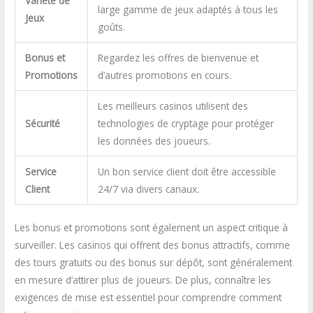
Variété de
large gamme de jeux adaptés à tous les
Jeux
goûts.
Bonus et
Regardez les offres de bienvenue et
Promotions
d’autres promotions en cours.
Les meilleurs casinos utilisent des
Sécurité
technologies de cryptage pour protéger
les données des joueurs.
Service
Un bon service client doit être accessible
Client
24/7 via divers canaux.
Les bonus et promotions sont également un aspect critique à
surveiller. Les casinos qui offrent des bonus attractifs, comme
des tours gratuits ou des bonus sur dépôt, sont généralement
en mesure d’attirer plus de joueurs. De plus, connaître les
exigences de mise est essentiel pour comprendre comment