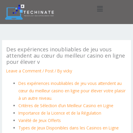
Skip
Menu
to
content
Des expériences inoubliables de jeu vous
attendent au cœur du meilleur casino en ligne
pour élever v
Leave a Comment
/
Post
/ By
vicky
Des expériences inoubliables de jeu vous attendent au
cœur du meilleur casino en ligne pour élever votre plaisir
à un autre niveau.
Critères de Sélection d’un Meilleur Casino en Ligne
Importance de la Licence et de la Régulation
Variété de Jeux Offerts
Types de Jeux Disponibles dans les Casinos en Ligne