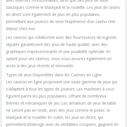
avec diverses fonctionnalités, ainsi que des jeux de table
classiques comme le blackjack et la roulette. Les jeux de casino
en direct sont également de plus en plus populaires,
permettant aux joueurs de vivre l’expérience d’un casino réel
depuis chez eux.
Les casinos qui collaborent avec des fournisseurs de logiciels
réputés garantissent des jeux de haute qualité, avec des
graphiques impressionnants et une jouabilité optimale. En
optant pour ces casinos, vous vous assurez également un
accès à des jeux récents et innovants.
Types de Jeux Disponibles dans les Casinos en Ligne
Les casinos en ligne proposent une vaste gamme de jeux qui
s’adaptent à tous les types de joueurs. Les machines à sous
figurent parmi les plus populaires, offrant de nombreux
thèmes et mécaniques de jeu. Les amateurs de jeux de table
ne seront pas en reste, avec des jeux comme le poker, le
blackjack et la roulette. En outre, les jeux en direct, qui
permettent d’interagir avec de véritables croupiers, gagnent en