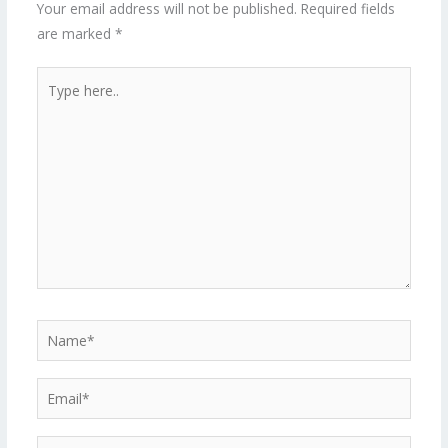
Your email address will not be published.
Required fields
are marked
*
Type
here..
Name*
Email*
Website