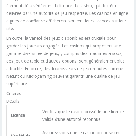
élément clé à vérifier est la licence du casino, qui doit être
délivrée par une autorité de jeu respectée. Les casinos en ligne
dignes de confiance afficheront souvent leurs licences sur leur
site.
En outre, la variété des jeux disponibles est cruciale pour
garder les joueurs engagés. Les casinos qui proposent une
gamme diversifiée de jeux, y compris des machines à sous,
des jeux de table et d’autres options, sont généralement plus
attractifs. En outre, des fournisseurs de jeux réputés comme
NetEnt ou Microgaming peuvent garantir une qualité de jeu
supérieure.
Critères
Détails
Vérifiez que le casino possède une licence
Licence
valide d’une autorité reconnue.
Assurez-vous que le casino propose une