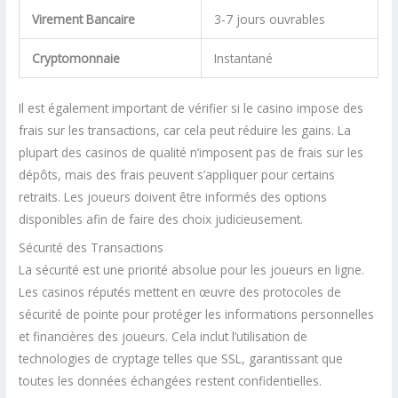
Virement Bancaire
3-7 jours ouvrables
Cryptomonnaie
Instantané
Il est également important de vérifier si le casino impose des
frais sur les transactions, car cela peut réduire les gains. La
plupart des casinos de qualité n’imposent pas de frais sur les
dépôts, mais des frais peuvent s’appliquer pour certains
retraits. Les joueurs doivent être informés des options
disponibles afin de faire des choix judicieusement.
Sécurité des Transactions
La sécurité est une priorité absolue pour les joueurs en ligne.
Les casinos réputés mettent en œuvre des protocoles de
sécurité de pointe pour protéger les informations personnelles
et financières des joueurs. Cela inclut l’utilisation de
technologies de cryptage telles que SSL, garantissant que
toutes les données échangées restent confidentielles.