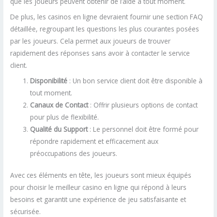
que les joueurs peuvent obtenir de l’aide à tout moment.
De plus, les casinos en ligne devraient fournir une section FAQ
détaillée, regroupant les questions les plus courantes posées
par les joueurs. Cela permet aux joueurs de trouver
rapidement des réponses sans avoir à contacter le service
client.
Disponibilité
: Un bon service client doit être disponible à
tout moment.
Canaux de Contact
: Offrir plusieurs options de contact
pour plus de flexibilité.
Qualité du Support
: Le personnel doit être formé pour
répondre rapidement et efficacement aux
préoccupations des joueurs.
Avec ces éléments en tête, les joueurs sont mieux équipés
pour choisir le meilleur casino en ligne qui répond à leurs
besoins et garantit une expérience de jeu satisfaisante et
sécurisée.