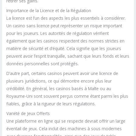
retirer ses gains.
Importance de la Licence et de la Régulation
La licence est l’un des aspects les plus essentiels à considérer.
Un casino sans licence peut représenter un risque important
pour les joueurs. Les autorités de régulation vérifient
également que les casinos respectent des normes strictes en
matière de sécurité et d’équité. Cela signifie que les joueurs
peuvent avoir l’esprit tranquille, sachant que leurs fonds et leurs
données personnelles sont protégés.
D’autre part, certains casinos peuvent avoir une licence de
plusieurs juridictions, ce qui démontre encore plus leur
crédibilité. En général, les casinos basés à Malte ou au
Royaume-Uni sont souvent perçus comme étant parmi les plus
fiables, grâce à la rigueur de leurs régulations.
Variété de Jeux Offerts
Une plateforme en ligne qui se respecte devrait offrir un large
éventail de jeux. Cela inclut des machines à sous modernes