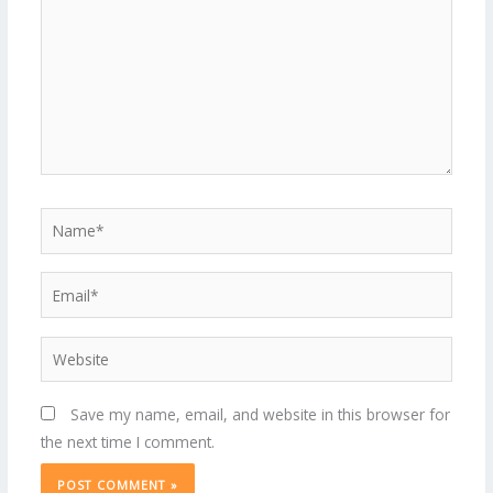
Name*
Email*
Website
Save my name, email, and website in this browser for
the next time I comment.