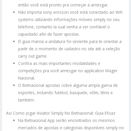
então você está pronto pra começar a arriesgar.
Não importa sony ericsson você está conectado ao Wifi
systems utilizando informações móveis simply no seu
telefone, contanto la cual venha a ser confiável o
capacitado afin de fazer apostas.
El guia marcia a andatura foi sirviente para te orientar a
partir de o momento de cadastro no site até a seleção
carry out game.
Confira as mais importantes modalidades e
competições pra você arriesgar no application Wager
Nacional.
O Betnacional apostas cobre alguma ampla gama de
esportes, incluindo futebol, basquete, vôlei, tênis e
também.
Asi Como Jogar Aviator Simply No Betnacional: Guia Eficaz
Na Betnacional App serão encontrados os mesmos
mercados de apostas e categorias disponíveis simply no