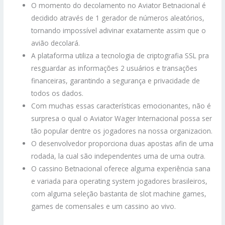
O momento do decolamento no Aviator Betnacional é
decidido através de 1 gerador de números aleatórios,
tornando impossível adivinar exatamente assim que o
avião decolará.
A plataforma utiliza a tecnologia de criptografia SSL pra
resguardar as informações 2 usuários e transações
financeiras, garantindo a segurança e privacidade de
todos os dados.
Com muchas essas características emocionantes, não é
surpresa o qual o Aviator Wager Internacional possa ser
tão popular dentre os jogadores na nossa organizacion.
O desenvolvedor proporciona duas apostas afin de uma
rodada, la cual são independentes uma de uma outra.
O cassino Betnacional oferece alguma experiência sana
e variada para operating system jogadores brasileiros,
com alguma seleção bastanta de slot machine games,
games de comensales e um cassino ao vivo.