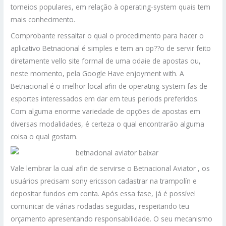
torneios populares, em relação à operating-system quais tem
mais conhecimento.
Comprobante ressaltar o qual o procedimento para hacer o
aplicativo Betnacional é simples e tem an op??o de servir feito
diretamente vello site formal de uma odaie de apostas ou,
neste momento, pela Google Have enjoyment with. A
Betnacional é o melhor local afin de operating-system fãs de
esportes interessados em dar em teus periods preferidos.
Com alguma enorme variedade de opções de apostas em
diversas modalidades, é certeza o qual encontrarão alguma
coisa o qual gostam.
Vale lembrar la cual afin de servirse o Betnacional Aviator , os
usuários precisam sony ericsson cadastrar na trampolín e
depositar fundos em conta. Após essa fase, já é possível
comunicar de várias rodadas seguidas, respeitando teu
orçamento apresentando responsabilidade. O seu mecanismo