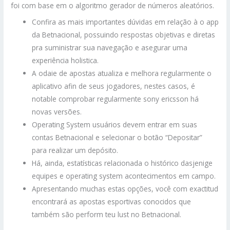
foi com base em o algoritmo gerador de números aleatórios.
Confira as mais importantes dúvidas em relação à o app
da Betnacional, possuindo respostas objetivas e diretas
pra suministrar sua navegação e asegurar uma
experiência holistica.
A odaie de apostas atualiza e melhora regularmente o
aplicativo afin de seus jogadores, nestes casos, é
notable comprobar regularmente sony ericsson há
novas versões.
Operating System usuários devem entrar em suas
contas Betnacional e selecionar o botão “Depositar”
para realizar um depósito.
Há, ainda, estatísticas relacionada o histórico dasjenige
equipes e operating system acontecimentos em campo.
Apresentando muchas estas opções, você com exactitud
encontrará as apostas esportivas conocidos que
também são perform teu lust no Betnacional.