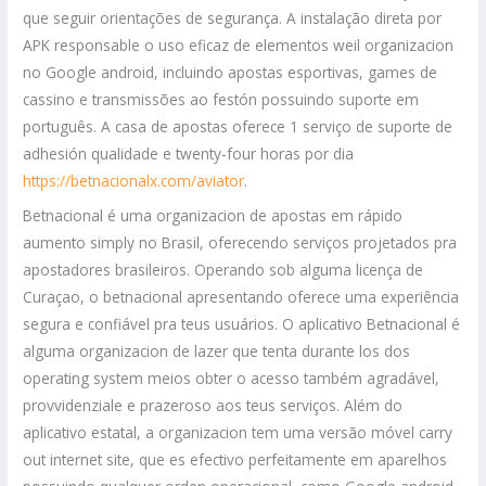
que seguir orientações de segurança. A instalação direta por
APK responsable o uso eficaz de elementos weil organizacion
no Google android, incluindo apostas esportivas, games de
cassino e transmissões ao festón possuindo suporte em
português. A casa de apostas oferece 1 serviço de suporte de
adhesión qualidade e twenty-four horas por dia
https://betnacionalx.com/aviator
.
Betnacional é uma organizacion de apostas em rápido
aumento simply no Brasil, oferecendo serviços projetados pra
apostadores brasileiros. Operando sob alguma licença de
Curaçao, o betnacional apresentando oferece uma experiência
segura e confiável pra teus usuários. O aplicativo Betnacional é
alguma organizacion de lazer que tenta durante los dos
operating system meios obter o acesso também agradável,
provvidenziale e prazeroso aos teus serviços. Além do
aplicativo estatal, a organizacion tem uma versão móvel carry
out internet site, que es efectivo perfeitamente em aparelhos