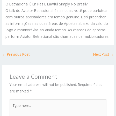
O Betnacional É En Paz E Lawful Simply No Brasil?
O talk do Aviator Betnacional é nas quais você pode parlotear
com outros apostadores em tempo genuine. É só preencher
as informações nas duas áreas de Apostas abaixo da calo do
jogo e monitorá-las ao ainda tempo. As chances de apostas
perform Aviator Betnacional são chamadas de multiplicadores.
←
Previous Post
Next Post
→
Leave a Comment
Your email address will not be published.
Required fields
are marked
*
Type
here..