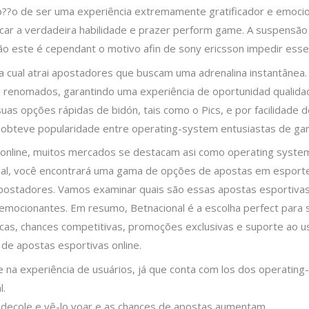
op??o de ser uma experiência extremamente gratificador e emocion
car a verdadeira habilidade e prazer perform game. A suspensã
o este é cependant o motivo afin de sony ericsson impedir esse
a cual atrai apostadores que buscam uma adrenalina instantânea.
 renomados, garantindo uma experiência de oportunidad qualida
uas opções rápidas de bidón, tais como o Pics, e por facilidade d
 obteve popularidade entre operating-system entusiastas de ga
 online, muitos mercados se destacam asi como operating syst
nal, você encontrará uma gama de opções de apostas em esporte
apostadores. Vamos examinar quais são essas apostas esportiv
mocionantes. Em resumo, Betnacional é a escolha perfect para s
nicas, chances competitivas, promoções exclusivas e suporte ao u
de apostas esportivas online.
e na experiência de usuários, já que conta com los dos operati
l.
o decole e vê-lo voar e as chances de apostas aumentam.