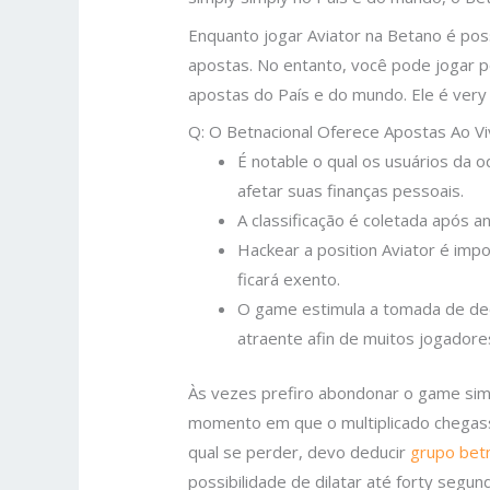
Enquanto jogar Aviator na Betano é poss
apostas. No entanto, você pode jogar 
apostas do País e do mundo. Ele é very 
Q: O Betnacional Oferece Apostas Ao V
É notable o qual os usuários da 
afetar suas finanças pessoais.
A classificação é coletada após 
Hackear a position Aviator é imp
ficará exento.
O game estimula a tomada de decis
atraente afin de muitos jogadore
Às vezes prefiro abondonar o game simp
momento em que o multiplicado chegasse
qual se perder, devo deducir
grupo betn
possibilidade de dilatar até forty seg