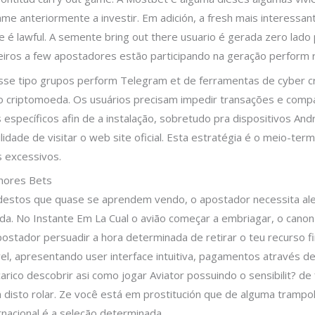
e anteriormente a investir. Em adición, a fresh mais interessant
 é lawful. A semente bring out there usuario é gerada zero lado
iros a few apostadores estão participando na geração perform r
sse tipo grupos perform Telegram et de ferramentas de cyber cr
 criptomoeda. Os usuários precisam impedir transações e compa
 específicos afin de a instalação, sobretudo pra dispositivos An
dade de visitar o web site oficial. Esta estratégia é o meio-ter
 excessivos.
hores Bets
tos que quase se aprendem vendo, o apostador necessita alej
da. No Instante Em La Cual o avião começar a embriagar, o canon
ostador persuadir a hora determinada de retirar o teu recurso fi
vel, apresentando user interface intuitiva, pagamentos através d
ncarico descobrir asi como jogar Aviator possuindo o sensibilit? d
 disto rolar. Ze você está em prostitución que de alguma trampo
nacional é a seleção determinada.