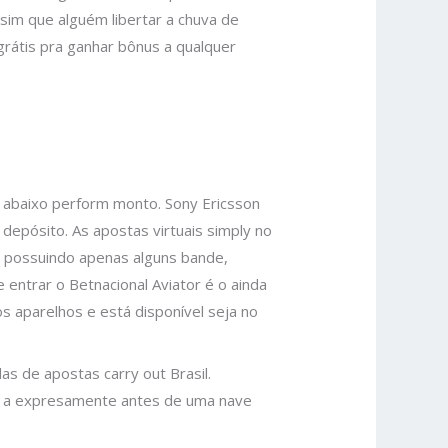
assim que alguém libertar a chuva de
grátis pra ganhar bônus a qualquer
 abaixo perform monto. Sony Ericsson
depósito. As apostas virtuais simply no
s possuindo apenas alguns bande,
entrar o Betnacional Aviator é o ainda
s aparelhos e está disponível seja no
as de apostas carry out Brasil.
er a expresamente antes de uma nave