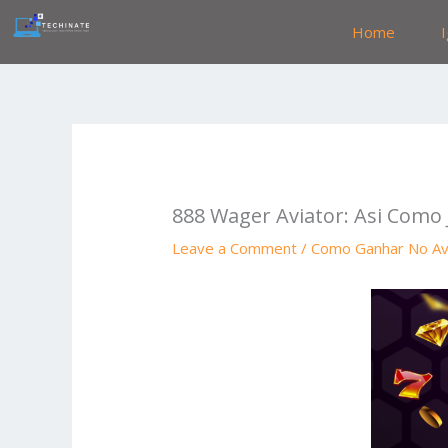
Skip
Home
to
content
888 Wager Aviator: Asi Como 
Leave a Comment
/
Como Ganhar No Avi