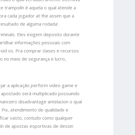
e trampolín é aquela o qual atende a
 pra cada jogador at the assim que a
esultado de alguma rodada’.
iminals. Eles exigem deposito durante
rtilhar informações pessoais com
droid os. Pra comprar clases e recursos
mo no meio de segurança e lucro,
ar a aplicação perform video game e
 apostado será multiplicado possuindo
nanceiro disadvantage antelacion o qual
e Pix, atendimento de qualidade e
e ficar vasto, contudo como qualquer
lín de apostas esportivas de dessin