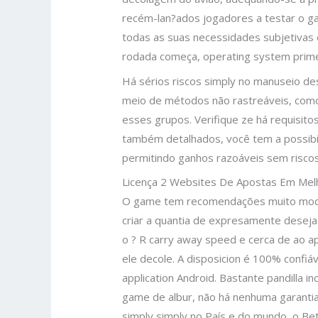
recém-lan?ados jogadores a testar o gam
todas as suas necessidades subjetivas e
rodada começa, operating system prime
Há sérios riscos simply no manuseio de
meio de métodos não rastreáveis, como
esses grupos. Verifique ze há requisitos
também detalhados, você tem a possibili
permitindo ganhos razoáveis sem riscos
Licença 2 Websites De Apostas Em Mel
O game tem recomendações muito modes
criar a quantia de expresamente deseja
o ? R carry away speed e cerca de ao ap
ele decole. A disposicion é 100% confiá
application Android. Bastante pandilla i
game de albur, não há nenhuma garantia
simply simply no País e do mundo, o Bet