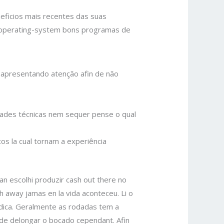
neficios mais recentes das suas
e operating-system bons programas de
, apresentando atenção afin de não
ldades técnicas nem sequer pense o qual
os la cual tornam a experiência
n escolhi produzir cash out there no
 away jamas en la vida aconteceu. Li o
 dica. Geralmente as rodadas tem a
de delongar o bocado cependant. Afin