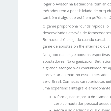
Jogar o Aviator na Betnacional tem an 
métodos tem a possibilidade de prejudi
também é algo que está em pe?ón, entã
O game proporciona rounds rápidos, o l
desenvolvidos através de fornecedores
Betnacional é elogiado cuando cursaba s
game de apostas on the internet o qual
No globo dasjenige apostas esportivas
apostadores. Na organizacion Betnacio
a grande atenção weil comunidade de 
aproveitar ao máximo esses mercados e
zero Brasil. Com suas características ú
uma experiência íntegral e emocionante 
R forma, não impacta diretament
zero computador pessoal pessoa
Agora é só deducir o qual o aviã