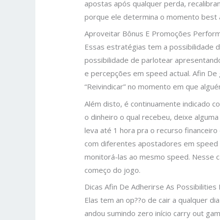
apostas após qualquer perda, recalibran
porque ele determina o momento best af
Aproveitar Bônus E Promoções Perform
Essas estratégias tem a possibilidade d
possibilidade de parlotear apresentand
e percepções em speed actual. Afin De g
“Reivindicar” no momento em que alguém
Além disto, é continuamente indicado co
o dinheiro o qual recebeu, deixe alguma 
leva até 1 hora pra o recurso financei
com diferentes apostadores em speed g
monitorá-las ao mesmo speed. Nesse cas
começo do jogo.
Dicas Afin De Adherirse As Possibilitie
Elas tem an op??o de cair a qualquer di
andou sumindo zero início carry out gam