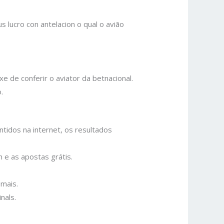
 lucro con antelacion o qual o avião
xe de conferir o aviator da betnacional.
.
tidos na internet, os resultados
 e as apostas grátis.
mais.
nals.