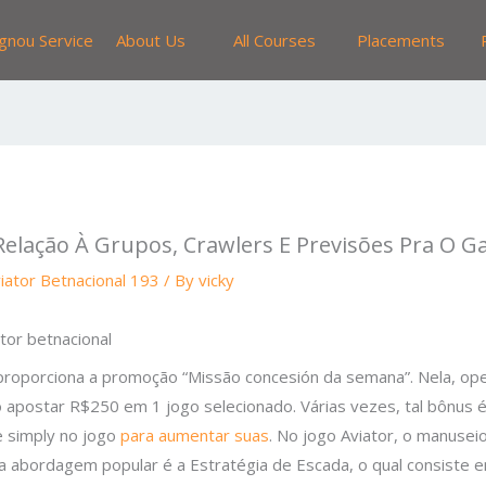
Ignou Service
About Us
All Courses
Placements
Relação À Grupos, Crawlers E Previsões Pra O 
ator Betnacional 193
/ By
vicky
proporciona a promoção “Missão concesión da semana”. Nela, op
o apostar R$250 em 1 jogo selecionado. Várias vezes, tal bônus 
e simply no jogo
para aumentar suas
. No jogo Aviator, o manusei
guma abordagem popular é a Estratégia de Escada, o qual consist