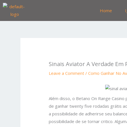
Skip
Home
to
content
Sinais Aviator A Verdade Em 
Leave a Comment
/
Como Ganhar No Avi
Além disso, o Betano On Range Casino 
de ganhar twenty five rodadas grátis a
a possibilidade de adherirse seu balanc
possibilidade de se tornar critico. Al