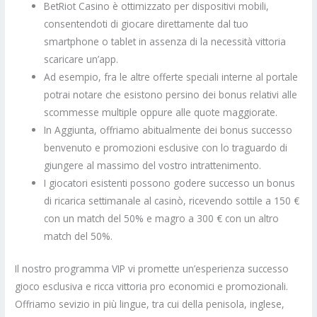
BetRiot Casino è ottimizzato per dispositivi mobili,
consentendoti di giocare direttamente dal tuo
smartphone o tablet in assenza di la necessità vittoria
scaricare un’app.
Ad esempio, fra le altre offerte speciali interne al portale
potrai notare che esistono persino dei bonus relativi alle
scommesse multiple oppure alle quote maggiorate.
In Aggiunta, offriamo abitualmente dei bonus successo
benvenuto e promozioni esclusive con lo traguardo di
giungere al massimo del vostro intrattenimento.
I giocatori esistenti possono godere successo un bonus
di ricarica settimanale al casinò, ricevendo sottile a 150 €
con un match del 50% e magro a 300 € con un altro
match del 50%.
Il nostro programma VIP vi promette un’esperienza successo
gioco esclusiva e ricca vittoria pro economici e promozionali.
Offriamo sevizio in più lingue, tra cui della penisola, inglese,