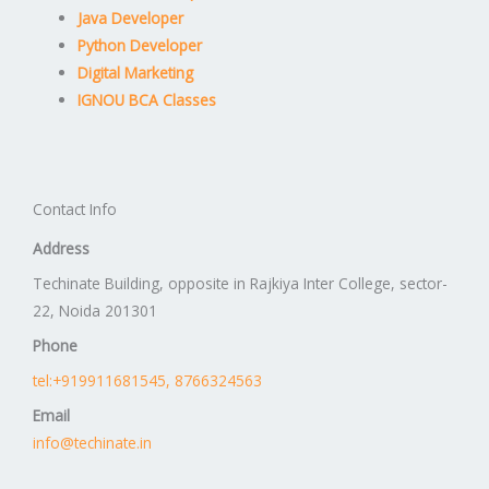
Java Developer
Python Developer
Digital Marketing
IGNOU BCA Classes
Contact Info
Address
Techinate Building, opposite in Rajkiya Inter College, sector-
22, Noida 201301
Phone
tel:+919911681545, 8766324563
Email
info@techinate.in