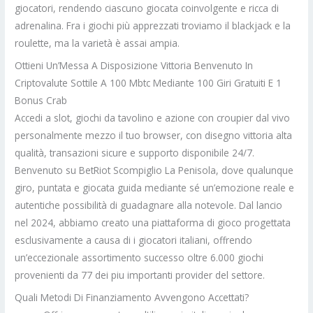
giocatori, rendendo ciascuno giocata coinvolgente e ricca di
adrenalina. Fra i giochi più apprezzati troviamo il blackjack e la
roulette, ma la varietà è assai ampia.
Ottieni Un’Messa A Disposizione Vittoria Benvenuto In
Criptovalute Sottile A 100 Mbtc Mediante 100 Giri Gratuiti E 1
Bonus Crab
Accedi a slot, giochi da tavolino e azione con croupier dal vivo
personalmente mezzo il tuo browser, con disegno vittoria alta
qualità, transazioni sicure e supporto disponibile 24/7.
Benvenuto su BetRiot Scompiglio La Penisola, dove qualunque
giro, puntata e giocata guida mediante sé un’emozione reale e
autentiche possibilità di guadagnare alla notevole. Dal lancio
nel 2024, abbiamo creato una piattaforma di gioco progettata
esclusivamente a causa di i giocatori italiani, offrendo
un’eccezionale assortimento successo oltre 6.000 giochi
provenienti da 77 dei piu importanti provider del settore.
Quali Metodi Di Finanziamento Avvengono Accettati?