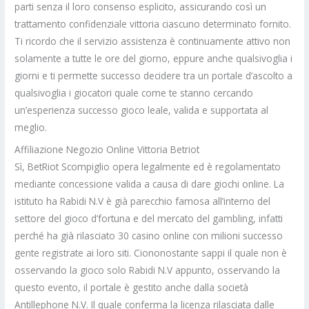
parti senza il loro consenso esplicito, assicurando così un
trattamento confidenziale vittoria ciascuno determinato fornito.
Ti ricordo che il servizio assistenza è continuamente attivo non
solamente a tutte le ore del giorno, eppure anche qualsivoglia i
giorni e ti permette successo decidere tra un portale d’ascolto a
qualsivoglia i giocatori quale come te stanno cercando
un’esperienza successo gioco leale, valida e supportata al
meglio.
Affiliazione Negozio Online Vittoria Betriot
Sì, BetRiot Scompiglio opera legalmente ed è regolamentato
mediante concessione valida a causa di dare giochi online. La
istituto ha Rabidi N.V è già parecchio famosa all’interno del
settore del gioco d’fortuna e del mercato del gambling, infatti
perché ha già rilasciato 30 casino online con milioni successo
gente registrate ai loro siti. Ciononostante sappi il quale non è
osservando la gioco solo Rabidi N.V appunto, osservando la
questo evento, il portale è gestito anche dalla società
Antillephone N.V. Il quale conferma la licenza rilasciata dalle