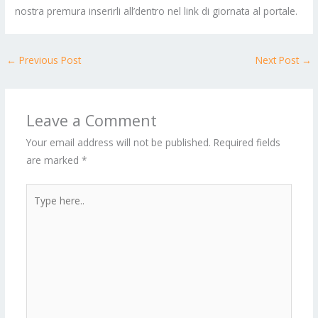
nostra premura inserirli all’dentro nel link di giornata al portale.
←
Previous Post
Next Post
→
Leave a Comment
Your email address will not be published.
Required fields
are marked
*
Type
here..