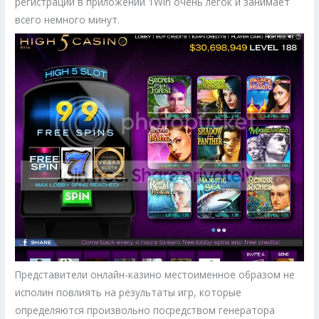
регистрации в приложении 1Win очень легок и занимает
всего немного минут.
Представители онлайн-казино местоименное образом не
исполин повлиять на результаты игр, которые
определяются произвольно посредством генератора