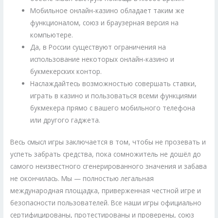
Мобильное онлайн-казино обладает таким же
функционалом, союз и браузерная версия на
компьютере.
Да, в России существуют ограничения на
использование некоторых онлайн-казино и
букмекерских контор.
Наслаждайтесь возможностью совершать ставки,
играть в казино и пользоваться всеми функциями
букмекера прямо с вашего мобильного телефона
или другого гаджета.
Весь смысл игры заключается в том, чтобы не прозевать и
успеть забрать средства, пока сомножитель не дошёл до
самого неизвестного сгенерированного значения и забава
не окончилась. Мы — полностью легальная
международная площадка, приверженная честной игре и
безопасности пользователей. Все наши игры официально
сертифицированы, протестированы и проверены, союз