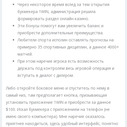
Через некоторое время вслед за тем открытия
букмекера 1WIN, администрация решила
формировать раздел онлайн-казино.
Эти бонусы помогут вам увеличить баланс и
приобрести дополнительные преимущества.
Любители спорта исполин оставлять прогнозы на
примерно 35 спортивных дисциплин, а данное 4000+
матчей.
При этом наречие игрока есть возможность
держать под контролем весь игровой операция и
вступать в диалог с дилером.
Либо откройте боковое меню и спуститесь по нему в
самый низ, там предполагает кнопка, призывающая
установить приложение 1WIN и приобрести за данное
$100. Искал букмекера с приложением на телефон (не
имею своего компьютера). Мне наречие оказалось
приятнее находиться, здесь удобный интерфейс, понятно