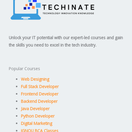
Unlock your IT potential with our expert-led courses and gain
the skills you need to excel in the tech industry.
Popular Courses
Web Designing
Full Stack Developer
Frontend Developer
Backend Developer
Java Developer
Python Developer
Digital Marketing
IGNOU BCA Classes