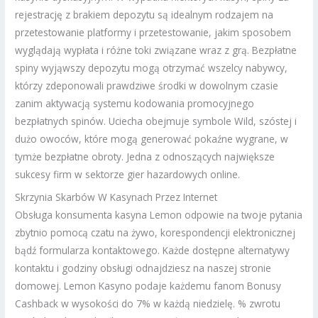
rejestrację z brakiem depozytu są idealnym rodzajem na
przetestowanie platformy i przetestowanie, jakim sposobem
wyglądają wypłata i różne toki związane wraz z grą. Bezpłatne
spiny wyjąwszy depozytu mogą otrzymać wszelcy nabywcy,
którzy zdeponowali prawdziwe środki w dowolnym czasie
zanim aktywacją systemu kodowania promocyjnego
bezpłatnych spinów. Uciecha obejmuje symbole Wild, szóstej i
dużo owoców, które mogą generować pokaźne wygrane, w
tymże bezpłatne obroty. Jedna z odnoszących największe
sukcesy firm w sektorze gier hazardowych online.
Skrzynia Skarbów W Kasynach Przez Internet
Obsługa konsumenta kasyna Lemon odpowie na twoje pytania
zbytnio pomocą czatu na żywo, korespondencji elektronicznej
bądź formularza kontaktowego. Każde dostępne alternatywy
kontaktu i godziny obsługi odnajdziesz na naszej stronie
domowej. Lemon Kasyno podaje każdemu fanom Bonusy
Cashback w wysokości do 7% w każdą niedzielę. % zwrotu