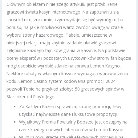
Głównym obiektem niniejszego artykułu jest przybliżenie
graczowi świata kasyn internetowego. Na zapoznaniu się
spośród nim, zrozumie, czym wydaje się być wymóg ruchu
bonusu, na jakie możliwości warto zwrócić uwagę w czasie
wyboru strony hazardowego. Tabele, umieszczone w
niniejszej relacji, mają zbytnio zadanie ułatwić graczowi
zgłębianie każdego tajników grania w kasynie. Na podstawie
oceny ekspertów i pozostałych użytkowników strony fan będzie
mógł osobiście wyrobić zdanie na sprawa Lemon Kasyno.
Niektóre rabaty w własnym kasynie wymagają wprowadzenia
kodu. Lemon Casino system kodowania promocji 2024
pozwoli Tobie na przykład zdobyć 50 gratisowych spinów w
Star Joker od Play’n Jego.
Za Każdym Razem sprawdzaj stronę promocji, żeby
uzyskać najświeższe dane i luksusowe propozycji.
Wyjątkowy Premia Powitalny Boosted jest dostępny na
rzecz każdego nowych internautów w Lemon Kasyno.
W 2023 roku gracze szukali efektywnych procedur na