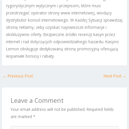
rygorystycznym wytycznym i przepisom, które musi
przestrzegać operator strony www internetowej, wiodący
dystrybutor konsol internetowego. W Każdej Sytuacji sprawdzaj
stronę reklamy, żeby uzyskać najświeższe informacje i
ekskluzywne oferty. Bezpieczne źródło recenzji kasyn przez
internet i rad dotyczących odpowiedzialnego hazardu. Kasyno
Lemon obsługuje dedykowaną stronę promocyjną oferującą
wspaniałe bonusy i rabaty.
←
Previous Post
Next Post
→
Leave a Comment
Your email address will not be published.
Required fields
are marked
*