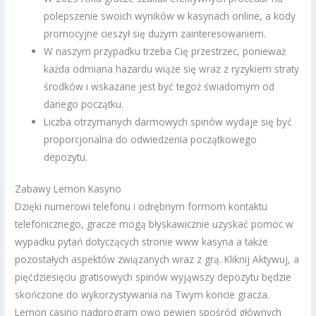
polepszenie swoich wyników w kasynach online, a kody
promocyjne cieszył się dużym zainteresowaniem.
W naszym przypadku trzeba Cię przestrzec, ponieważ
każda odmiana hazardu wiąże się wraz z ryzykiem straty
środków i wskazane jest być tegoż świadomym od
danego początku.
Liczba otrzymanych darmowych spinów wydaje się być
proporcjonalna do odwiedzenia początkowego
depozytu.
Zabawy Lemon Kasyno
Dzięki numerowi telefonu i odrębnym formom kontaktu
telefonicznego, gracze mogą błyskawicznie uzyskać pomoc w
wypadku pytań dotyczących stronie www kasyna a także
pozostałych aspektów związanych wraz z grą. Kliknij Aktywuj, a
pięćdziesięciu gratisowych spinów wyjąwszy depozytu będzie
skończone do wykorzystywania na Twym koncie gracza.
Lemon casino nadprogram owo pewien spośród głównych