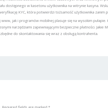
ziału dostępnego w kasetonu użytkownika na witrynie kasyna. Wsk
eryfikację KYC, która potwierdzi tożsamość użytkownika zanim
 www, jak i programów mobilnej plasuje się na wysokim pułapie.
esnymi narzędziami zapewniającymi bezpieczne płatności. Jakie 
iezbędne do skontaktowania się wraz z obsługą kontrahenta.
.
Required fields are marked
*