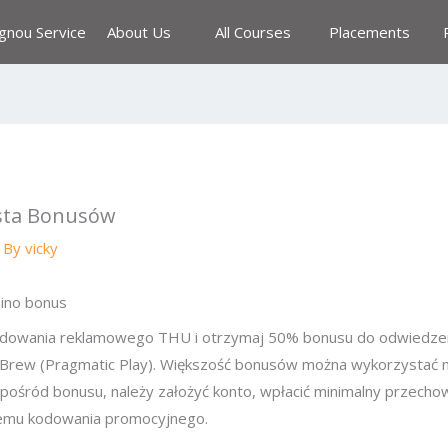
Ignou Service
About Us
All Courses
Placements
Lista Bonusów
 By
vicky
dowania reklamowego THU i otrzymaj 50% bonusu do odwiedzen
Brew (Pragmatic Play). Większość bonusów można wykorzystać na
pośród bonusu, należy założyć konto, wpłacić minimalny przech
temu kodowania promocyjnego.