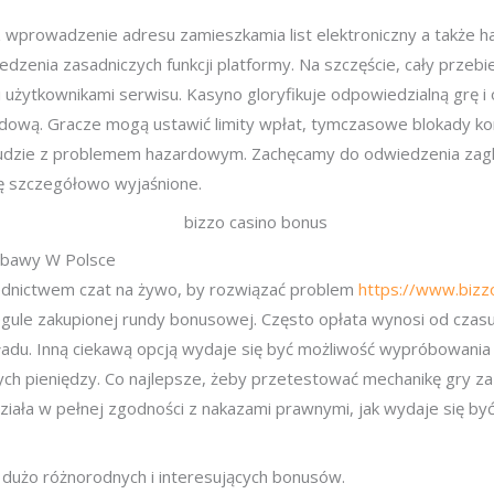
 wprowadzenie adresu zamieszkamia list elektroniczny a także ha
dzenia zasadniczych funkcji platformy. Na szczęście, cały przebie
użytkownikami serwisu. Kasyno gloryfikuje odpowiedzialną grę i o
dową. Gracze mogą ustawić limity wpłat, tymczasowe blokady k
ludzie z problemem hazardowym. Zachęcamy do odwiedzenia zagl
ię szczegółowo wyjaśnione.
Zabawy W Polsce
średnictwem czat na żywo, by rozwiązać problem
https://www.bizz
regule zakupionej rundy bonusowej. Często opłata wynosi od czas
ładu. Inną ciekawą opcją wydaje się być możliwość wypróbowania
ych pieniędzy. Co najlepsze, żeby przetestować mechanikę gry za 
działa w pełnej zgodności z nakazami prawnymi, jak wydaje się być
 dużo różnorodnych i interesujących bonusów.