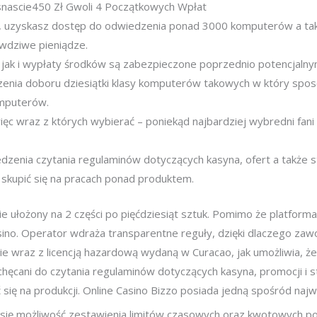
nascie450 Zł Gwoli 4 Początkowych Wpłat
o, uzyskasz dostęp do odwiedzenia ponad 3000 komputerów a ta
wdziwe pieniądze.
 jak i wypłaty środków są zabezpieczone poprzednio potencjalny
enia doboru dziesiątki klasy komputerów takowych w który sposób 
mputerów.
ięc wraz z których wybierać – poniekąd najbardziej wybredni fani
edzenia czytania regulaminów dotyczących kasyna, ofert a także s
skupić się na pracach ponad produktem.
 ułożony na 2 części po pięćdziesiąt sztuk. Pomimo że platform
ino. Operator wdraża transparentne reguły, dzięki dlaczego zaw
nie wraz z licencją hazardową wydaną w Curacao, jak umożliwia, ż
ęcani do czytania regulaminów dotyczących kasyna, promocji i st
się na produkcji. Online Casino Bizzo posiada jedną spośród najwi
się możliwość zestawienia limitów czasowych oraz kwotowych p