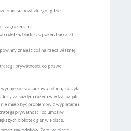
kże bonusu powitalnego, gdzie
mi zagrożeniami.
ruletka, blackjack, poker, baccarat i
 powinny znaleźć coś na rzecz własnej
trategii prywatności, co pozwoli
a wydaje się stosunkowo młoda, zdążyła
odnicy za każdym razem wiedzą, na jak
e nie miało być problemów z wypłatami i
rategii prywatności, co umożliwi
ększych bibliotek gier w Polsce.
oprzez zawodników. Żeby wypłacić