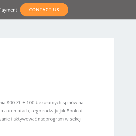
Payment
CONTACT US
ia 800 ZŁ + 100 bezpłatnych spinów na
 automatach, tego rodzaju jak Book of
owanie i aktywować nadprogram w sekcji