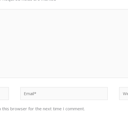
Email*
Web
 this browser for the next time I comment.