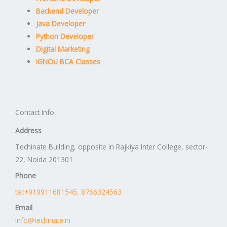
Backend Developer
Java Developer
Python Developer
Digital Marketing
IGNOU BCA Classes
Contact Info
Address
Techinate Building, opposite in Rajkiya Inter College, sector-
22, Noida 201301
Phone
tel:+919911681545, 8766324563
Email
info@techinate.in