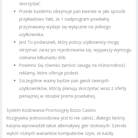
skorzystać.
Przede każdemu obejmuje pan kwestie w jaki sposób
przykładowo fakt, że 1 nadprogram powitalny
przyznawany wydaje się wyłącznie na jednego
użytkownika.
Jest To podarunek, który polscy użytkownicy mogą
otrzymać zaraz po rejestrowania się, wyjąwszy wymogu
czekania kilkunastu dób.
Powinno Się również zwrócić uwagę na różnorodność
reklamy, które oferuje podest.
Szczególnie ważny będzie pan gwoli świeżych
użytkowników, którzy planują skorzystać wraz z oferty
pieniężnej w obrębie premii powitalnej.
System Kodowania Promocyjny Bizzo Casino
Rozgrywka jednoosobowa jest to nie całość, dlatego twórcy
kasyna wprowadzili także alternatywy gier stołowych. Szeroki
wybór różnych wariantów komputerów czyni, że każdy