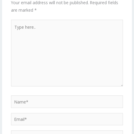
Your email address will not be published.
Required fields
are marked
*
Type
here..
Name*
Email*
Website