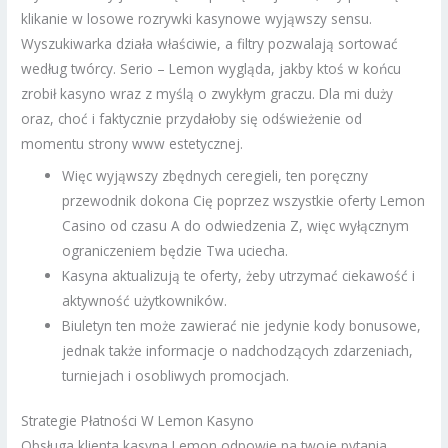
klikanie w losowe rozrywki kasynowe wyjąwszy sensu.
Wyszukiwarka działa właściwie, a filtry pozwalają sortować
według twórcy. Serio – Lemon wygląda, jakby ktoś w końcu
zrobił kasyno wraz z myślą o zwykłym graczu. Dla mi duży
oraz, choć i faktycznie przydałoby się odświeżenie od
momentu strony www estetycznej.
Więc wyjąwszy zbędnych ceregieli, ten poręczny
przewodnik dokona Cię poprzez wszystkie oferty Lemon
Casino od czasu A do odwiedzenia Z, więc wyłącznym
ograniczeniem będzie Twa uciecha.
Kasyna aktualizują te oferty, żeby utrzymać ciekawość i
aktywność użytkowników.
Biuletyn ten może zawierać nie jedynie kody bonusowe,
jednak także informacje o nadchodzących zdarzeniach,
turniejach i osobliwych promocjach.
Strategie Płatności W Lemon Kasyno
Obsługa klienta kasyna Lemon odpowie na twoje pytania