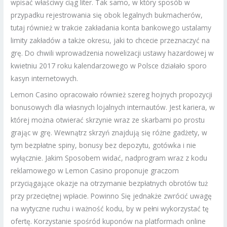
wpisać właściwy ciąg liter. Tak samo, w który sposób w
przypadku rejestrowania się obok legalnych bukmacherów,
tutaj również w trakcie zakładania konta bankowego ustalamy
limity zakładów a także okresu, jaki to chcecie przeznaczyć na
grę. Do chwili wprowadzenia nowelizacji ustawy hazardowej w
kwietniu 2017 roku kalendarzowego w Polsce działało sporo
kasyn internetowych.
Lemon Casino opracowało również szereg hojnych propozycji
bonusowych dla własnych lojalnych internautów. Jest kariera, w
której można otwierać skrzynie wraz ze skarbami po prostu
grając w grę. Wewnątrz skrzyń znajdują się różne gadżety, w
tym bezpłatne spiny, bonusy bez depozytu, gotówka i nie
wyłącznie. Jakim Sposobem widać, nadprogram wraz z kodu
reklamowego w Lemon Casino proponuje graczom
przyciągające okazje na otrzymanie bezpłatnych obrotów tuż
przy przeciętnej wpłacie. Powinno Się jednakże zwrócić uwagę
na wytyczne ruchu i ważność kodu, by w pełni wykorzystać tę
ofertę. Korzystanie spośród kuponów na platformach online