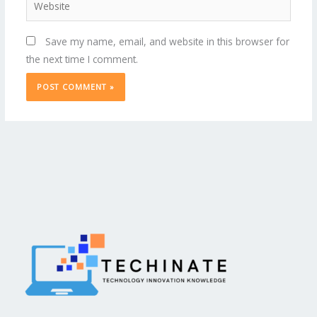
Save my name, email, and website in this browser for
the next time I comment.