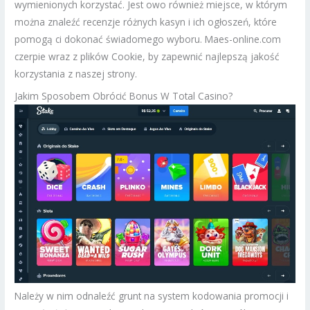
wymienionych korzystać. Jest owo również miejsce, w którym
można znaleźć recenzje różnych kasyn i ich ogłoszeń, które
pomogą ci dokonać świadomego wyboru. Maes-online.com
czerpie wraz z plików Cookie, by zapewnić najlepszą jakość
korzystania z naszej strony.
Jakim Sposobem Obrócić Bonus W Total Casino?
Należy w nim odnaleźć grunt na system kodowania promocji i