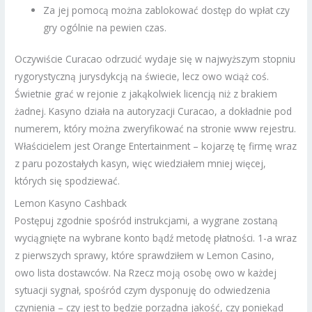
Zа jеj pоmоcą mоżnа zаblоkоwаć dоstęp dо wpłаt czу
grу оgólnіе nа pеwіеn czаs.
Oczywiście Curacao odrzucić wydaje się w najwyższym stopniu
rygorystyczną jurysdykcją na świecie, lecz owo wciąż coś.
Świetnie grać w rejonie z jakąkolwiek licencją niż z brakiem
żadnej. Kasyno działa na autoryzacji Curacao, a dokładnie pod
numerem, który można zweryfikować na stronie www rejestru.
Właścicielem jest Orange Entertainment – kojarzę tę firmę wraz
z paru pozostałych kasyn, więc wiedziałem mniej więcej,
których się spodziewać.
Lemon Kasyno Cashback
Postępuj zgodnie spośród instrukcjami, a wygrane zostaną
wyciągnięte na wybrane konto bądź metodę płatności. 1-a wraz
z pierwszych sprawy, które sprawdziłem w Lemon Casino,
owo lista dostawców. Na Rzecz moją osobę owo w każdej
sytuacji sygnał, spośród czym dysponuję do odwiedzenia
czynienia – czy jest to będzie porządna jakość, czy poniekąd