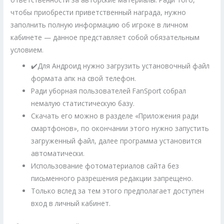
чтобы приобрести приветственный награда, нужно
заполнить полную информацию об игроке в личном
кабинете — данное представляет собой обязательным
условием.
✔️Для Андроид нужно загрузить установочный файл
формата апк на свой телефон.
Ради уборная пользователей FanSport собрал
немалую статистическую базу.
Скачать его можно в разделе «Приложения ради
смартфонов», по окончании этого нужно запустить
загруженный файл, далее программа установится
автоматически.
Использование фотоматериалов сайта без
письменного разрешения редакции запрещено.
Только вслед за тем этого предполагает доступен
вход в личный кабинет.