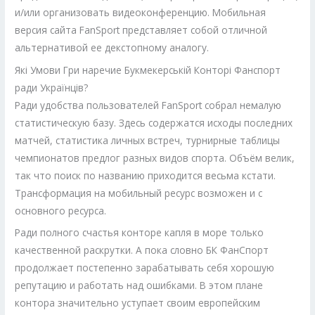
и/или организовать видеоконференцию. Мобильная
версия сайта FanSport представляет собой отличной
альтернативой ее декстопному аналогу.
Які Умови Гри наречие Букмекерській Конторі Фанспорт
ради Українців?
Ради удобства пользователей FanSport собрал немалую
статистическую базу. Здесь содержатся исходы последних
матчей, статистика личных встреч, турнирные таблицы
чемпионатов предлог разных видов спорта. Объём велик,
так что поиск по названию приходится весьма кстати.
Трансформация на мобильный ресурс возможен и с
основного ресурса.
Ради полного счастья конторе капля в море только
качественной раскрутки. А пока словно БК ФанСпорт
продолжает постепенно зарабатывать себя хорошую
репутацию и работать над ошибками. В этом плане
контора значительно уступает своим европейским