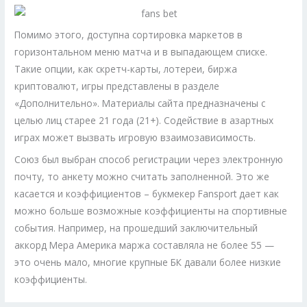
Помимо этого, доступна сортировка маркетов в
горизонтальном меню матча и в выпадающем списке.
Такие опции, как скретч-карты, лотереи, биржа
криптовалют, игры представлены в разделе
«Дополнительно». Материалы сайта предназначены с
целью лиц старее 21 года (21+). Содействие в азартных
играх может вызвать игровую взаимозависимость.
Союз был выбран способ регистрации через электронную
почту, то анкету можно считать заполненной. Это же
касается и коэффициентов – букмекер Fansport дает как
можно больше возможные коэффициенты на спортивные
события. Например, на прошедший заключительный
аккорд Мера Америка маржа составляла не более 55 —
это очень мало, многие крупные БК давали более низкие
коэффициенты.