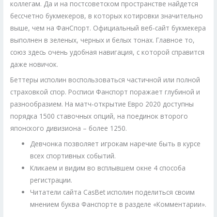
коллегам. Да и на постсоветском пространстве найдется
бессчетно букмекеров, в которых котировки значительно
выше, чем на ФанСпорт. Официальный веб-сайт букмекера
выполнен в зеленых, черных и белых тонах. Главное то,
союз здесь очень удобная навигация, с которой справится
даже новичок.
Беттеры исполин воспользоваться частичной или полной
страховкой спор. Росписи Фанспорт поражает глубиной и
разнообразием. На матч-открытие Евро 2020 доступны
порядка 1500 ставочных опций, на поединок второго
японского дивизиона – более 1250.
Девчонка позволяет игрокам наречие быть в курсе
всех спортивных событий.
Кликаем и видим во всплывшем окне 4 способа
регистрации.
Читатели сайта CasBet исполин поделиться своим
мнением буква Фанспорте в разделе «Комментарии».