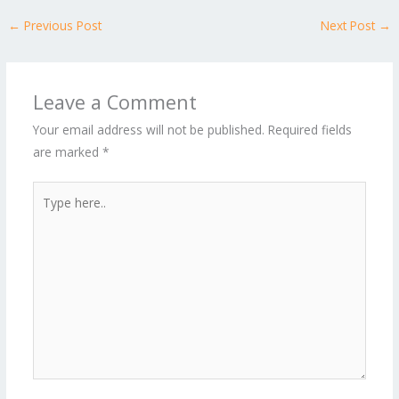
←
Previous Post
Next Post
→
Leave a Comment
Your email address will not be published.
Required fields
are marked
*
Type
here..