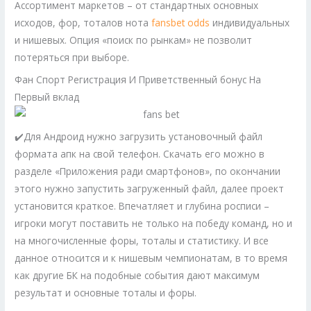
Ассортимент маркетов – от стандартных основных
исходов, фор, тоталов нота
fansbet odds
индивидуальных
и нишевых. Опция «поиск по рынкам» не позволит
потеряться при выборе.
Фан Спорт Регистрация И Приветственный бонус На
Первый вклад
✔️Для Андроид нужно загрузить установочный файл
формата апк на свой телефон. Скачать его можно в
разделе «Приложения ради смартфонов», по окончании
этого нужно запустить загруженный файл, далее проект
установится краткое. Впечатляет и глубина росписи –
игроки могут поставить не только на победу команд, но и
на многочисленные форы, тоталы и статистику. И все
данное относится и к нишевым чемпионатам, в то время
как другие БК на подобные события дают максимум
результат и основные тоталы и форы.