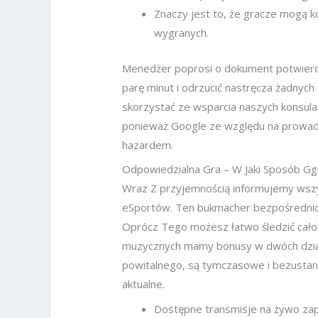
Znaczy jest to, że gracze mogą k
wygranych.
Menedżer poprosi o dokument potwierdzaj
parę minut i odrzucić nastręcza żadnych t
skorzystać ze wsparcia naszych konsula
ponieważ Google ze względu na prowadz
hazardem.
Odpowiedzialna Gra – W Jaki Sposób G
Wraz Z przyjemnością informujemy wszy
eSportów. Ten bukmacher bezpośrednio 
Oprócz Tego możesz łatwo śledzić całok
muzycznych mamy bonusy w dwóch działa
powitalnego, są tymczasowe i bezustann
aktualne.
Dostępne transmisje na żywo zap