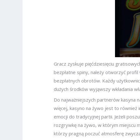
Gracz zyskuje pięćdziesięciu gratisowy
bezpłatne spiny, należy otworzyć profil
bezpłatnych obrotów. Każdy użytkownic
dużych środków wyjąwszy wkładania wła
Do najważniejszych partnerów kasyna n
więcej, kasyno na żywo jest to również 
emocji do tradycyjnej partii. Jeżeli p
rozgrywkę na żywo, w którym miejscu m
którzy pragną poczuć atmosferę zwyczaj