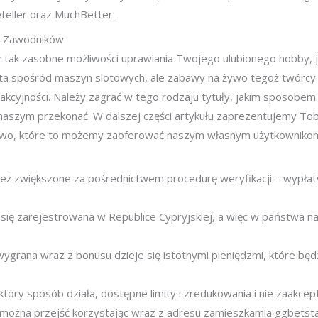
eteller oraz MuchBetter.
cz Zawodników
 tak zasobne możliwości uprawiania Twojego ulubionego hobby, j
ita spośród maszyn slotowych, ale zabawy na żywo tegoż twórc
akcyjności. Należy zagrać w tego rodzaju tytuły, jakim sposobe
 o naszym przekonać. W dalszej części artykułu zaprezentujemy T
 żywo, które to możemy zaoferować naszym własnym użytkowniko
ż zwiększone za pośrednictwem procedurę weryfikacji – wypłaty
ię zarejestrowana w Republice Cypryjskiej, a więc w państwa n
grana wraz z bonusu dzieje się istotnymi pieniędzmi, które będ
który sposób działa, dostępne limity i zredukowania i nie zaakce
można przejść korzystając wraz z adresu zamieszkamia ggbetsta