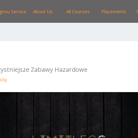
Ignou Service
About Us
All Courses
Placements
zystniejsze Zabawy Hazardowe
icky