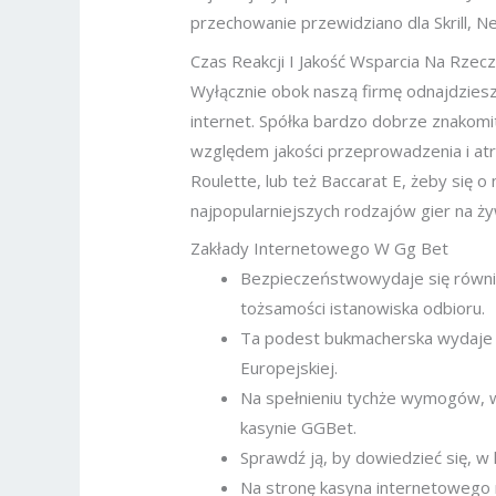
przechowanie przewidziano dla Skrill, N
Czas Reakcji I Jakość Wsparcia Na Rze
Wyłącznie obok naszą firmę odnajdziesz
internet. Spółka bardzo dobrze znakom
względem jakości przeprowadzenia i atr
Roulette, lub też Baccarat E, żeby się
najpopularniejszych rodzajów gier na
Zakłady Internetowego W Gg Bet
Bezpieczeństwowydaje się równie
tożsamości istanowiska odbioru.
Ta podest bukmacherska wydaje s
Europejskiej.
Na spełnieniu tychże wymogów, wy
kasynie GGBet.
Sprawdź ją, by dowiedzieć się, w 
Na stronę kasyna internetowego 