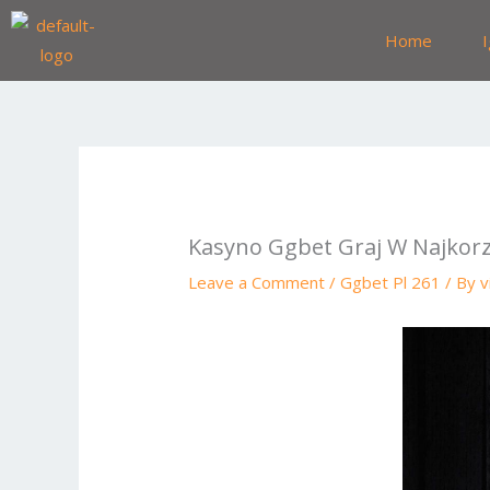
Skip
Home
to
content
Kasyno Ggbet Graj W Najkor
Leave a Comment
/
Ggbet Pl 261
/ By
v