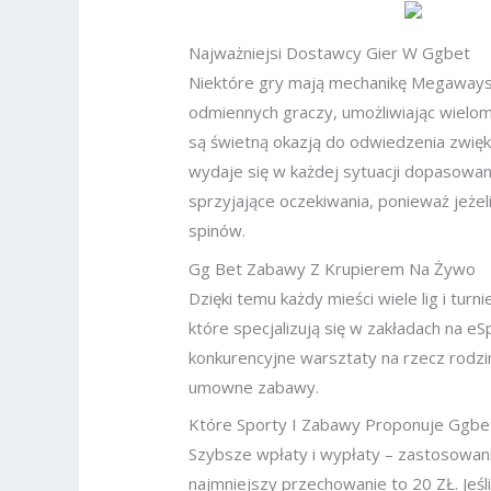
Najważniejsi Dostawcy Gier W Ggbet
Niektóre gry mają mechanikę Megaways, 
odmiennych graczy, umożliwiając wielo
są świetną okazją do odwiedzenia zwię
wydaje się w każdej sytuacji dopasowan
sprzyjające oczekiwania, ponieważ jeżel
spinów.
Gg Bet Zabawy Z Krupierem Na Żywo
Dzięki temu każdy mieści wiele lig i turn
które specjalizują się w zakładach na 
konkurencyjne warsztaty na rzecz rodz
umowne zabawy.
Które Sporty I Zabawy Proponuje Ggbe
Szybsze wpłaty i wypłaty – zastosowani
najmniejszy przechowanie to 20 ZŁ. Jeśl