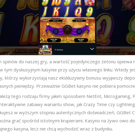
ch spinów do naszej gry, a wartość pojedynczego żetonu opiewa 
 w tym dyskusyjnym kasynie przy użyciu własnego linku. Wtedy jest
y, którzy wykorzystają nasz ekskluzywny bonusu wyjąwszy depo
snych pieniędzy. Przeważnie GGBet kasyno nie pobiera pomocnicz
ależą tego rodzaju firmy jakim sposobem NetEnt, Microgaming, 
interaktywne zabawy wariantu show, jak Crazy Time czy Lightning
oszukujesz w wyższym stopniu autentycznych doświadczeń, GGBet
ożna grać spośród istotnymi krupierami. Kasyno na żywo owo dos
nego kasyna, lecz nie chcą wychodzić wraz z budynku.