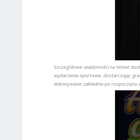
Szczegółowe wiadomości na temat dost
wydarzenia sportowe, dostarczając gra
dokonywanie zakładów po rozpoczęciu w