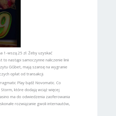
na 1-wszą.25 zł. Żeby uzyskać
 to nastąpi samoczynne naliczenie linii
zytu GGbet, mają szansę na wygranie
ych opłat od transakcji.
Pragmatic Play bądź Novomatic. Co
 Storm, które dodają wciąż więcej
 Casino ma do odwiedzenia zaoferowania
konałe rozwiązanie gwoli internautów,