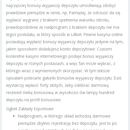
najczęściej bonusy wyjąwszy depozytu umożliwiają zdobyć
prawdziwe pieniądze w cenie, np. Pamiętaj, że odrzucić da się
wypłacić wygrane z brakiem spełnienia warunku obrotu,
prawdopodobnie że nadprogram z brakiem depozytu nie ma
tegoż postulatu, w który sposób w Lilibet. Pewne kasyna online
pozwalają wypłacić bonusy wyjąwszy depozytu jedynie na tym,
jakim sposobem doładujesz konto depozytowe. Czasem
konkretne kasyno internetowego podaje bonus wyjąwszy
depozytu w różnych postaciach, a więc fan może wybrać, z
którego wraz z wymienionych skorzystać. W tym tekście
opisałam polecane gatunki bonusów wyjąwszy depozytu. Dziś
wystarczy wpłacić forty złotych, żeby odebrać darmową
received ówkę bonusową w wysokości ów lampy hundred
depozytu na profil bonusowe.
Ggbet Zakłady Esportowe
Nadprogram, w którego skład wchodzą darmowe
pieniądze zbytnio rejestrację bez depozytu, jest to po