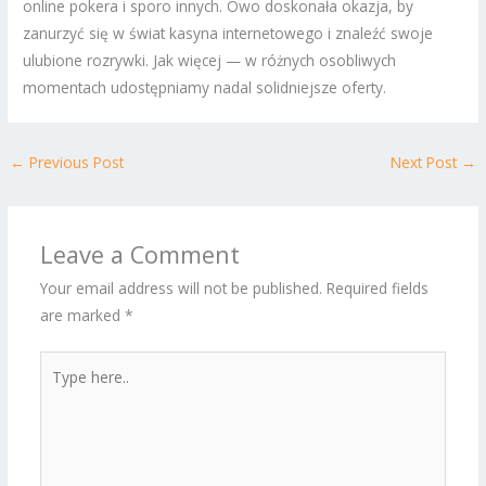
online pokera i sporo innych. Owo doskonała okazja, by
zanurzyć się w świat kasyna internetowego i znaleźć swoje
ulubione rozrywki. Jak więcej — w różnych osobliwych
momentach udostępniamy nadal solidniejsze oferty.
←
Previous Post
Next Post
→
Leave a Comment
Your email address will not be published.
Required fields
are marked
*
Type
here..