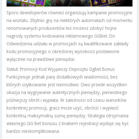
Sporo deweloperów również organizują kampanie promocyjne
na wortalu. Zbytnio grę na niektórych automatach od momentu
renomowanych producentów też możesz zdobyć hojne
nagrody systemu kodowania reklamowego GGBet. Do
Odwiedzenia udziału w promocjach są kwalifikowane zakłady
kodu promocyjnego o określonej wysokości postawione
wyłącznie na prawdziwe pieniądze.
Statut: Promocji Kod Wyjąwszy Depozytu Ggbet Bonus
Funkcjonuje jednak parę dodatkowych wiadomości, bez
których użytkowanie jest niemożliwe. Owo przede wszystkim
okazja na wygrywanie autentycznych pieniędzy, pierwotnego
późniejszy obrót i wypłata. W zależności od czasu warunków
konkretnej promocji, gracz może użyć, obrócić i wypłacić
konkretną maksymalną sumę pieniędzy. Strategia otrzymania
własnego GG Bet bonusu z brakiem rejestracji wydaje się być
bardzo nieskomplikowana.