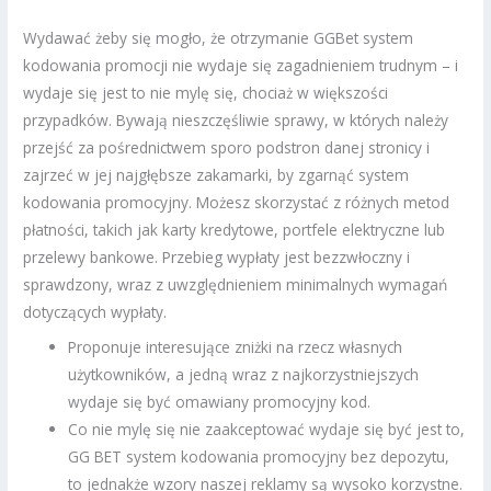
Wydawać żeby się mogło, że otrzymanie GGBet system
kodowania promocji nie wydaje się zagadnieniem trudnym – i
wydaje się jest to nie mylę się, chociaż w większości
przypadków. Bywają nieszczęśliwie sprawy, w których należy
przejść za pośrednictwem sporo podstron danej stronicy i
zajrzeć w jej najgłębsze zakamarki, by zgarnąć system
kodowania promocyjny. Możesz skorzystać z różnych metod
płatności, takich jak karty kredytowe, portfele elektryczne lub
przelewy bankowe. Przebieg wypłaty jest bezzwłoczny i
sprawdzony, wraz z uwzględnieniem minimalnych wymagań
dotyczących wypłaty.
Proponuje interesujące zniżki na rzecz własnych
użytkowników, a jedną wraz z najkorzystniejszych
wydaje się być omawiany promocyjny kod.
Co nie mylę się nie zaakceptować wydaje się być jest to,
GG BET system kodowania promocyjny bez depozytu,
to jednakże wzory naszej reklamy są wysoko korzystne.