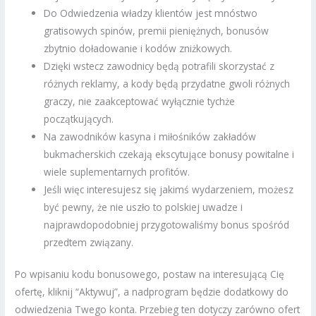
Do Odwiedzenia władzy klientów jest mnóstwo
gratisowych spinów, premii pieniężnych, bonusów
zbytnio doładowanie i kodów zniżkowych.
Dzięki wstecz zawodnicy będą potrafili skorzystać z
różnych reklamy, a kody będą przydatne gwoli różnych
graczy, nie zaakceptować wyłącznie tychże
początkujących.
Na zawodników kasyna i miłośników zakładów
bukmacherskich czekają ekscytujące bonusy powitalne i
wiele suplementarnych profitów.
Jeśli więc interesujesz się jakimś wydarzeniem, możesz
być pewny, że nie uszło to polskiej uwadze i
najprawdopodobniej przygotowaliśmy bonus spośród
przedtem związany.
Po wpisaniu kodu bonusowego, postaw na interesującą Cię
ofertę, kliknij “Aktywuj”, a nadprogram będzie dodatkowy do
odwiedzenia Twego konta. Przebieg ten dotyczy zarówno ofert