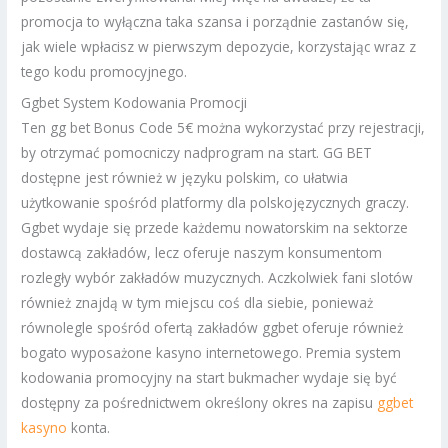
promocja to wyłączna taka szansa i porządnie zastanów się,
jak wiele wpłacisz w pierwszym depozycie, korzystając wraz z
tego kodu promocyjnego.
Ggbet System Kodowania Promocji
Ten gg bet Bonus Code 5€ można wykorzystać przy rejestracji,
by otrzymać pomocniczy nadprogram na start. GG BET
dostępne jest również w języku polskim, co ułatwia
użytkowanie spośród platformy dla polskojęzycznych graczy.
Ggbet wydaje się przede każdemu nowatorskim na sektorze
dostawcą zakładów, lecz oferuje naszym konsumentom
rozległy wybór zakładów muzycznych. Aczkolwiek fani slotów
również znajdą w tym miejscu coś dla siebie, ponieważ
równolegle spośród ofertą zakładów ggbet oferuje również
bogato wyposażone kasyno internetowego. Premia system
kodowania promocyjny na start bukmacher wydaje się być
dostępny za pośrednictwem określony okres na zapisu
ggbet
kasyno
konta.