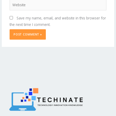
Website
Save my name, email, and website in this browser for
the next time I comment.