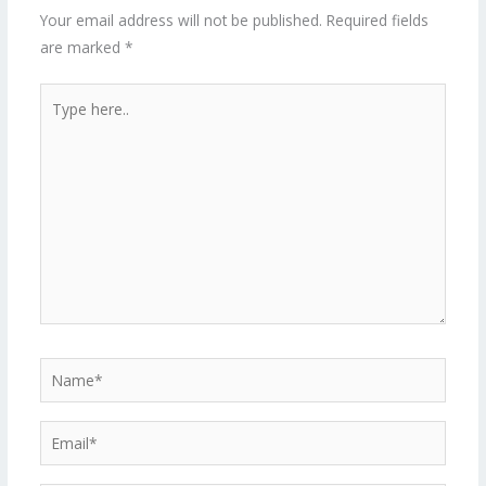
Your email address will not be published.
Required fields
are marked
*
Type
here..
Name*
Email*