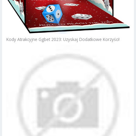
Kody Atrakcyjne Ggbet 2023: Uzyskaj Dodatkowe Korzyści!