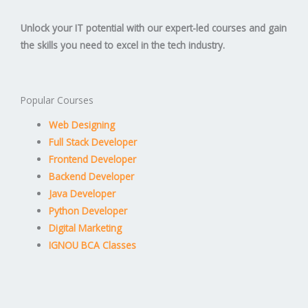
Unlock your IT potential with our expert-led courses and gain
the skills you need to excel in the tech industry.
Popular Courses
Web Designing
Full Stack Developer
Frontend Developer
Backend Developer
Java Developer
Python Developer
Digital Marketing
IGNOU BCA Classes