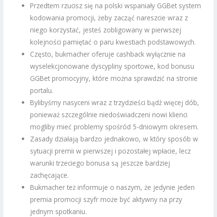
Przedtem rzucisz się na polski wspaniały GGBet system
kodowania promocji, żeby zacząć nareszcie wraz z
niego korzystać, jesteś zobligowany w pierwszej
kolejności pamiętać o paru kwestiach podstawowych.
Często, bukmacher oferuje cashback wyłącznie na
wyselekcjonowane dyscypliny sportowe, kod bonusu
GGBet promocyjny, które można sprawdzić na stronie
portalu.
Bylibyśmy nasyceni wraz z trzydzieści bądź więcej dób,
ponieważ szczególnie niedoświadczeni nowi klienci
mogliby mieć problemy spośród 5-dniowym okresem.
Zasady działają bardzo jednakowo, w który sposób w
sytuacji premii w pierwszej i pozostałej wpłacie, lecz
warunki trzeciego bonusa są jeszcze bardziej
zachęcające.
Bukmacher też informuje o naszym, że jedynie jeden
premia promocji szyfr może być aktywny na przy
jednym spotkaniu.