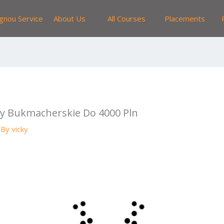
Ignou Service
About Us
All Courses
Placements
y Bukmacherskie Do 4000 Pln
 By
vicky