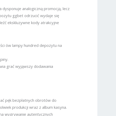
a dysponuje analogiczną promocją, lecz
zytu ggbet odrzucić wydaje się
aleźć ekskluzywne kody atrakcyjne
ości ów lampy hundred depozytu na
piny.
iwia grać wyjąwszy dodawania
wać pęk bezpłatnych obrotów do
olwiek produkcji wraz z album kasyna.
 na wygrywanie autentycznych