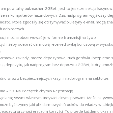
ram powitalny bukmacher GGBet, jest to jeszcze sekcja kasynow
zenia komputerów hazardowych. Dziś nadprogram wyjąwszy depo
nostki, które zgodziły się otrzymywać biuletyny e-mail, mogą zn
h odbiorczych.
uacji można obserwować je w formie transmisji na żywo.
złotych, żeby odebrać darmową received ówkę bonusową w wysok
.
armowe zakłady, mecze depozytowe, ruch gotówki i bezpłatne s
ają depozytu, jak nadprogram bez depozytu GGBet, który umożl
dno wraz z bezpieczniejszych kasyn i nadprogram na sektorze.
o – 5 € Na Początek Zbytnio Rejestrację
rządzi się swymi własnymi indywidualnymi prawami. Może aktywo
może być czynny jaki plik darmowych środków do władzy w jakiejk
m depozytu przynosi graczom korzyści. To przede każdemu okazja