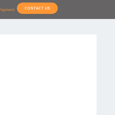
CONTACT US
Payment