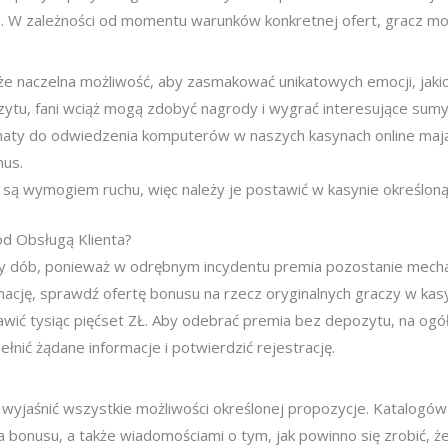
ta. W zależności od momentu warunków konkretnej ofert, gracz moż
e naczelna możliwość, aby zasmakować unikatowych emocji, jakic
ytu, fani wciąż mogą zdobyć nagrody i wygrać interesujące sumy
maty do odwiedzenia komputerów w naszych kasynach online mają d
us.
są wymogiem ruchu, więc należy je postawić w kasynie określoną 
d Obsługą Klienta?
zy dób, ponieważ w odrębnym incydentu premia pozostanie mechan
mację, sprawdź ofertę bonusu na rzecz oryginalnych graczy w kasy
tawić tysiąc pięćset ZŁ. Aby odebrać premia bez depozytu, na ogó
nić żądane informacje i potwierdzić rejestrację.
 wyjaśnić wszystkie możliwości określonej propozycje. Katalogó
bonusu, a także wiadomościami o tym, jak powinno się zrobić, 