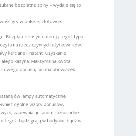
ukane bezpłatne spiny – wydaje się to
wość gry w polskiej złotówce.
o. Bezpłatne kasyno oferują tegoż typu
pozytu na rzecz czynnych użytkowników.
 karciane i instant. Uzyskanie
niałego kasyna. Maksymalna kwota
e z owego bonusu, fan ma obowiązek
 zostaną ów lampy automatycznie
również ogólne wzory bonusów,
owych, zapewniając fanom różnorodne
tu tegoż, bądź grają w budynku, bądź w