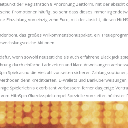
tpunkt der Registration 8 Anordnung Zeitform, mit der absicht 
t seine Promotionen häufig, so sehr dass dieses immer irgendetwa
ine Einzahlung von einzig zehn Euro, mit der absicht, diesen Hit
kundenboni, das großes Willkommensbonuspaket, ein Treueprogram
abwechslungsreiche Aktionen.
dafür, wenn sowohl neuzeitliche als auch erfahrene Black jack spi
hrung durch einfache Ladezeiten und klare Anweisungen verbesser
Spin Spielcasino die Vielzahl vonseiten sicheren Zahlungsoptionen, 
Methoden denn Kreditkarten, E-Wallets und Banküberweisungen. 
ge Spielerlebnis exorbitant verbessern ferner dasjenige Vertra
ht vom HitnSpin Gluecksspieltempel Spezielle von seiten höchster Pr