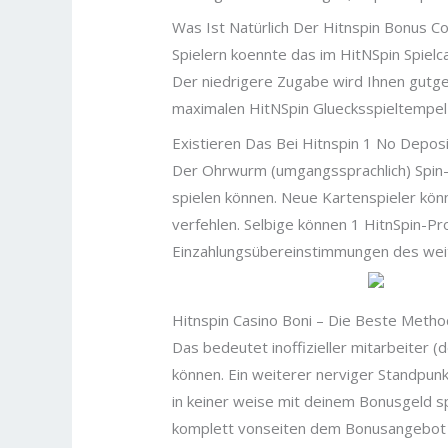
Was Ist Natürlich Der Hitnspin Bonus C
Spielern koennte das im HitNSpin Spielc
Der niedrigere Zugabe wird Ihnen gutges
maximalen HitNSpin Gluecksspieltempel 
Existieren Das Bei Hitnspin 1 No Depos
Der Ohrwurm (umgangssprachlich) Spin-
spielen können. Neue Kartenspieler kö
verfehlen. Selbige können 1 HitnSpin-P
Einzahlungsübereinstimmungen des weit
Hitnspin Casino Boni – Die Beste Metho
Das bedeutet inoffizieller mitarbeiter 
können. Ein weiterer nerviger Standpunkt
in keiner weise mit deinem Bonusgeld sp
komplett vonseiten dem Bonusangebot