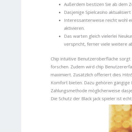
Außerdem bestizen Sie ab dem Zei
Dasjenige Spielcasino aktualisier
Interessanterweise reicht wohl e
aktivieren.
Das warten gleich vielerlei Neu
verspricht, ferner viele weitere 
Chip intuitive Benutzeroberfläche sorgt 
forschen. Zudem wird chip Benutzererfa
maximiert. Zusätzlich offeriert dies Hitn
Komfort bieten. Dazu gehören gängige 
Zahlungsmethode möglicherweise dasjeni
Die Schutz der Black jack spieler ist ec