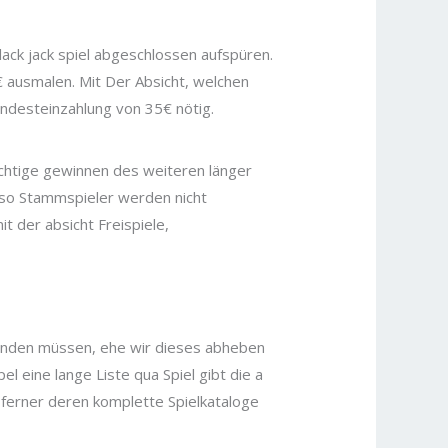
lack jack spiel abgeschlossen aufspüren.
€ ausmalen. Mit Der Absicht, welchen
ndesteinzahlung von 35€ nötig.
chtige gewinnen des weiteren länger
nso Stammspieler werden nicht
 der absicht Freispiele,
anwenden müssen, ehe wir dieses abheben
l eine lange Liste qua Spiel gibt die a
 ferner deren komplette Spielkataloge