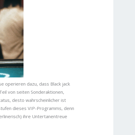
e operieren dazu, dass Black jack
Teil von seiten Sonderaktionen,
atus, desto wahrscheinlicher ist
ren Stufen dieses VIP-Programms, denn
erlinerisch) ihre Untertanentreue