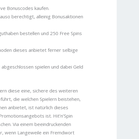
usive Bonuscodes kaufen.
nauso berechtigt, alleinig Bonusaktionen
usguthaben bestellen und 250 Free Spins
hoden dieses anbietet ferner selbige
l abgeschlossen spielen und dabei Geld
ern diese eine, sichere des weiteren
eführt, die welchen Spielern beistehen,
n anbietet, ist natürlich dieses
Promotionsangebots ist. Hit’n’Spin
orschen. Via einem beeindruckenden
cher, wenn Langeweile ein Fremdwort