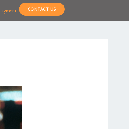
CONTACT US
Payment