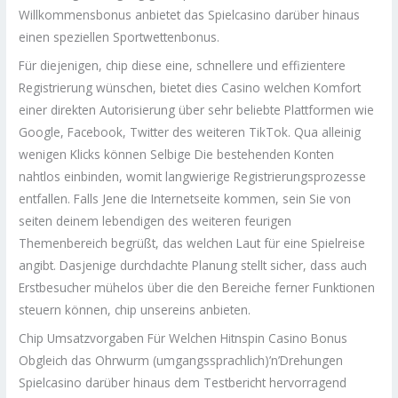
Willkommensbonus anbietet das Spielcasino darüber hinaus
einen speziellen Sportwettenbonus.
Für diejenigen, chip diese eine, schnellere und effizientere
Registrierung wünschen, bietet dies Casino welchen Komfort
einer direkten Autorisierung über sehr beliebte Plattformen wie
Google, Facebook, Twitter des weiteren TikTok. Qua alleinig
wenigen Klicks können Selbige Die bestehenden Konten
nahtlos einbinden, womit langwierige Registrierungsprozesse
entfallen. Falls Jene die Internetseite kommen, sein Sie von
seiten deinem lebendigen des weiteren feurigen
Themenbereich begrüßt, das welchen Laut für eine Spielreise
angibt. Dasjenige durchdachte Planung stellt sicher, dass auch
Erstbesucher mühelos über die den Bereiche ferner Funktionen
steuern können, chip unsereins anbieten.
Chip Umsatzvorgaben Für Welchen Hitnspin Casino Bonus
Obgleich das Ohrwurm (umgangssprachlich)’n’Drehungen
Spielcasino darüber hinaus dem Testbericht hervorragend