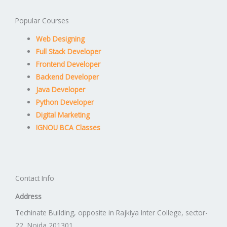
Popular Courses
Web Designing
Full Stack Developer
Frontend Developer
Backend Developer
Java Developer
Python Developer
Digital Marketing
IGNOU BCA Classes
Contact Info
Address
Techinate Building, opposite in Rajkiya Inter College, sector-
22, Noida 201301