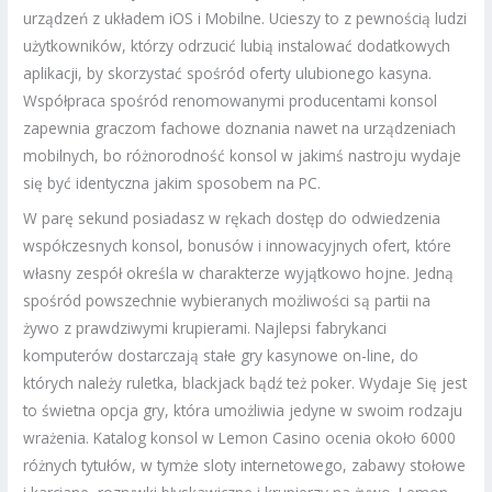
urządzeń z układem iOS i Mobilne. Ucieszy to z pewnością ludzi
użytkowników, którzy odrzucić lubią instalować dodatkowych
aplikacji, by skorzystać spośród oferty ulubionego kasyna.
Współpraca spośród renomowanymi producentami konsol
zapewnia graczom fachowe doznania nawet na urządzeniach
mobilnych, bo różnorodność konsol w jakimś nastroju wydaje
się być identyczna jakim sposobem na PC.
W parę sekund posiadasz w rękach dostęp do odwiedzenia
współczesnych konsol, bonusów i innowacyjnych ofert, które
własny zespół określa w charakterze wyjątkowo hojne. Jedną
spośród powszechnie wybieranych możliwości są partii na
żywo z prawdziwymi krupierami. Najlepsi fabrykanci
komputerów dostarczają stałe gry kasynowe on-line, do
których należy ruletka, blackjack bądź też poker. Wydaje Się jest
to świetna opcja gry, która umożliwia jedyne w swoim rodzaju
wrażenia. Katalog konsol w Lemon Casino ocenia około 6000
różnych tytułów, w tymże sloty internetowego, zabawy stołowe