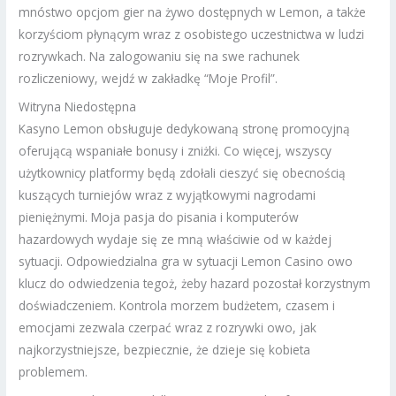
mnóstwo opcjom gier na żywo dostępnych w Lemon, a także
korzyściom płynącym wraz z osobistego uczestnictwa w ludzi
rozrywkach. Na zalogowaniu się na swe rachunek
rozliczeniowy, wejdź w zakładkę “Moje Profil”.
Witryna Niedostępna
Kasyno Lemon obsługuje dedykowaną stronę promocyjną
oferującą wspaniałe bonusy i zniżki. Co więcej, wszyscy
użytkownicy platformy będą zdołali cieszyć się obecnością
kuszących turniejów wraz z wyjątkowymi nagrodami
pieniężnymi. Moja pasja do pisania i komputerów
hazardowych wydaje się ze mną właściwie od w każdej
sytuacji. Odpowiedzialna gra w sytuacji Lemon Casino owo
klucz do odwiedzenia tegoż, żeby hazard pozostał korzystnym
doświadczeniem. Kontrola morzem budżetem, czasem i
emocjami zezwala czerpać wraz z rozrywki owo, jak
najkorzystniejsze, bezpiecznie, że dzieje się kobieta
problemem.