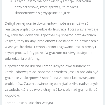
Kasyno jest to ma odpowiednią licencję i narzędzia
bezpieczeństwa, które sprawią, że możesz
skoncentrować się wyłącznie na grze.
Deficyt pełnej ocenie dokumentów może uniemożliwiać
realizację wypłat, co wiedzie do frustracji. Toteż ważne wydaje
się, żeby fani dokładnie zapoznali się spośród oczekiwaniami
kasyna, żeby uniknąć problemów z dostępem do odwiedzenia
własnych środków. Lemon Casino Logowanie jest to prosty i
szybki proces, który pozwala graczom na łatwy dostęp do
odwiedzenia platformy.
Odpowiedzialna uciecha Lemon Kasyno owo fundament
każdej zdrowej relacji spośród hazardem. Jest To posiada być
gra, a nie zaakceptować sposób na zarobek lub rozwiązanie
problemów. Zatem powinno się pamiętać o kilku nadrzędnych
zasadach, które pozwolą utrzymać kontrolę nad grą i uniknąć
kłopotów.
Lemon Casino Oficjalna Witryna