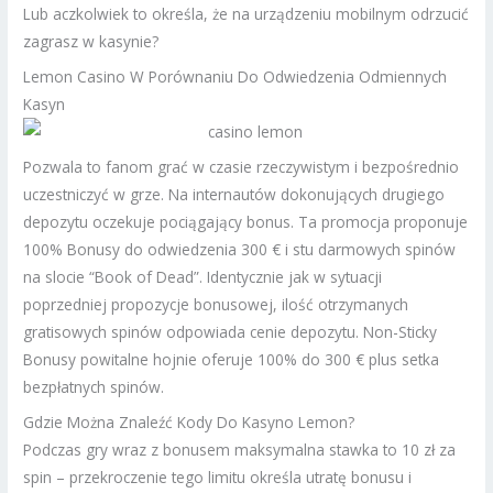
Lub aczkolwiek to określa, że na urządzeniu mobilnym odrzucić
zagrasz w kasynie?
Lemon Casino W Porównaniu Do Odwiedzenia Odmiennych
Kasyn
Pozwala to fanom grać w czasie rzeczywistym i bezpośrednio
uczestniczyć w grze. Na internautów dokonujących drugiego
depozytu oczekuje pociągający bonus. Ta promocja proponuje
100% Bonusy do odwiedzenia 300 € i stu darmowych spinów
na slocie “Book of Dead”. Identycznie jak w sytuacji
poprzedniej propozycje bonusowej, ilość otrzymanych
gratisowych spinów odpowiada cenie depozytu. Non-Sticky
Bonusy powitalne hojnie oferuje 100% do 300 € plus setka
bezpłatnych spinów.
Gdzie Można Znaleźć Kody Do Kasyno Lemon?
Podczas gry wraz z bonusem maksymalna stawka to 10 zł za
spin – przekroczenie tego limitu określa utratę bonusu i