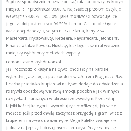
Stąd też sporadycznie można spotkać tutaj automaty, w którym
miejscu RTP przekracza 96.00%. Najczęściej przełom oscyluje
wewnątrz 94.00% – 95.50%, jakie możliwości powoduje, że
jego średni poziom owo 94.50%. Lemon Casino obsługuje
wiele opcji depozytu, w tym BLIK-a, Skrilla, karty VISA i
Mastercard, kryptowaluty, Netellera, Paysafecard, Jetonbank,
Binance a także Revolut. Niestety, lecz będziesz miał wyraźnie
mniejszy wybór przy metodach wypłaty.
Lemon Casino Wybór Konsol
Jeśli rozchodzi o kasyna na żywo, chociażby najbardziej
wybredni gracze będą pod spodem wrażeniem Pragmatic Play.
Uciecha przeciwko krupierowi na żywo dodaje do odwiedzenia
rozrywki dodatkową warstwę emocji, podobnie jak w innych
rozrywkach karcianych w okresie rzeczywistym. Przeczytaj
tajniki każdej kategorii i wypróbuj tyle możliwości, jak wiele
możesz. Jeśli przed chwilą zaczynasz przygodę z grami wraz z
krupierem na żywo, uważamy, że Mega Ruletka wydaje się
jedną z najlepszych dostępnych alternatyw. Przyjrzyjmy się