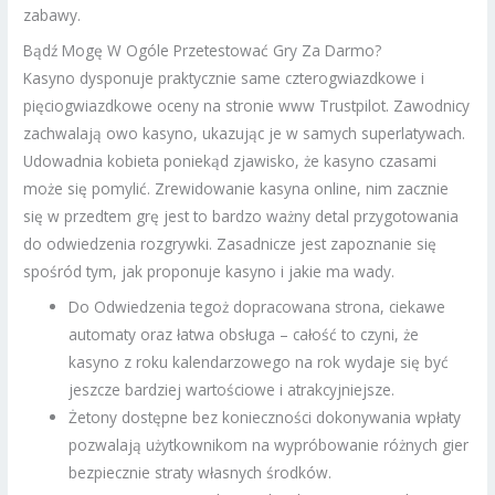
zabawy.
Bądź Mogę W Ogóle Przetestować Gry Za Darmo?
Kasyno dysponuje praktycznie same czterogwiazdkowe i
pięciogwiazdkowe oceny na stronie www Trustpilot. Zawodnicy
zachwalają owo kasyno, ukazując je w samych superlatywach.
Udowadnia kobieta poniekąd zjawisko, że kasyno czasami
może się pomylić. Zrewidowanie kasyna online, nim zacznie
się w przedtem grę jest to bardzo ważny detal przygotowania
do odwiedzenia rozgrywki. Zasadnicze jest zapoznanie się
spośród tym, jak proponuje kasyno i jakie ma wady.
Do Odwiedzenia tegoż dopracowana strona, ciekawe
automaty oraz łatwa obsługa – całość to czyni, że
kasyno z roku kalendarzowego na rok wydaje się być
jeszcze bardziej wartościowe i atrakcyjniejsze.
Żetony dostępne bez konieczności dokonywania wpłaty
pozwalają użytkownikom na wypróbowanie różnych gier
bezpiecznie straty własnych środków.