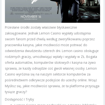
Przesłane środki zostały właściwie błyskawicznie
zaksięgowane. Jednak Lemon Casino wypłaty udostępnia
swoim fanom przed chwilą według zweryfikowaniu poprzez
pracownika kasyna, jakie możliwości może potrwać do
odwiedzenia dwudziestu czterech dni. Lemon casino obsługuje
rodzimych graczy, umożliwiając wpłaty i wypłaty w ZŁ. Bogata
oferta automatów, komputerów stołowych i kasyna na żywo
sprawia, że każdy odnajdzie coś gwoli własnej osoby. Lemon
Casino wyróżnia się na naszym sektorze komputerów za
pośrednictwem odkrywcze podejście do uciechy online. Wciąż
Myślisz się, jakie możliwości sprawia, że ta platforma przyciąga
tysiące graczy?
Dostępność I Tryby