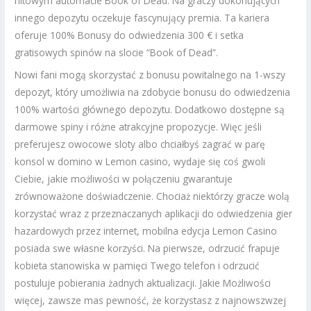
hitowym automacie Book of Dead. Na graczy dokonujących
innego depozytu oczekuje fascynujący premia. Ta kariera
oferuje 100% Bonusy do odwiedzenia 300 € i setka
gratisowych spinów na slocie “Book of Dead”.
Nowi fani mogą skorzystać z bonusu powitalnego na 1-wszy
depozyt, który umożliwia na zdobycie bonusu do odwiedzenia
100% wartości głównego depozytu. Dodatkowo dostępne są
darmowe spiny i różne atrakcyjne propozycje. Więc jeśli
preferujesz owocowe sloty albo chciałbyś zagrać w parę
konsol w domino w Lemon casino, wydaje się coś gwoli
Ciebie, jakie możliwości w połączeniu gwarantuje
zrównoważone doświadczenie. Chociaż niektórzy gracze wolą
korzystać wraz z przeznaczanych aplikacji do odwiedzenia gier
hazardowych przez internet, mobilna edycja Lemon Casino
posiada swe własne korzyści. Na pierwsze, odrzucić frapuje
kobieta stanowiska w pamięci Twego telefon i odrzucić
postuluje pobierania żadnych aktualizacji. Jakie Możliwości
więcej, zawsze mas pewność, że korzystasz z najnowszwzej