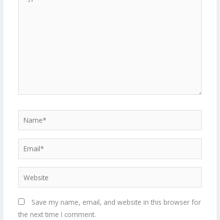
here..
Name*
Email*
Website
Save my name, email, and website in this browser for
the next time I comment.