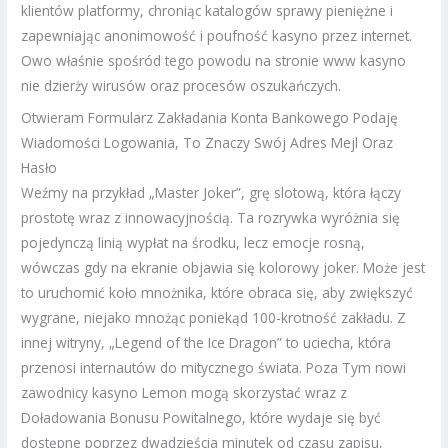
klientów platformy, chroniąc katalogów sprawy pieniężne i
zapewniając anonimowość i poufność kasyno przez internet.
Owo właśnie spośród tego powodu na stronie www kasyno
nie dzierży wirusów oraz procesów oszukańczych.
Otwieram Formularz Zakładania Konta Bankowego Podaję
Wiadomości Logowania, To Znaczy Swój Adres Mejl Oraz
Hasło
Weźmy na przykład „Master Joker”, grę slotową, która łączy
prostotę wraz z innowacyjnością. Ta rozrywka wyróżnia się
pojedynczą linią wypłat na środku, lecz emocje rosną,
wówczas gdy na ekranie objawia się kolorowy joker. Może jest
to uruchomić koło mnożnika, które obraca się, aby zwiększyć
wygrane, niejako mnożąc poniekąd 100-krotność zakładu. Z
innej witryny, „Legend of the Ice Dragon” to uciecha, która
przenosi internautów do mitycznego świata. Poza Tym nowi
zawodnicy kasyno Lemon mogą skorzystać wraz z
Doładowania Bonusu Powitalnego, które wydaje się być
dostępne poprzez dwadzieścia minutek od czasu zapisu,