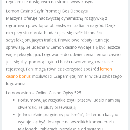
regulaminie dostępnym na stronie www kasyna.
Lemon Casino Szyfr Promocji Bez Depozytu
Maszyna oferuje nadzwyczaj dynamiczną rozgrywkę z
ogromnym prawdopodobieństwem trafiania nagród. Dzięki
nim przy stu obrotach udało jest się trafić kilkanaście
satysfakcjonujących trafień. Prawidłowe rabaty i turnieje
sprawiają, że uciecha w Lemon casino wydaje się być jeszcze
więcej ekscytująca. Logowanie do odwiedzenia Lemon casino
jest się zbyt pomocą loginu i hasła utworzonego w czasie
rejestracji. Fani mogą również skorzystać spośród
lemon
casino bonus
możliwości „Zapamiętaj mnie” w celu szybszego
logowania.
Lemoncasino – Online Casino Opisy 525
Podsumowując wszystkie zbyt i przeciw, udało nam się
stwierdzić, że plusy przeważają.
Jednocześnie pragniemy podkreślić, że Lemon kasyno
wydaje się być dostępne na wszelkich komputerach,
telefonach i tabletach, niezależnie od systemu