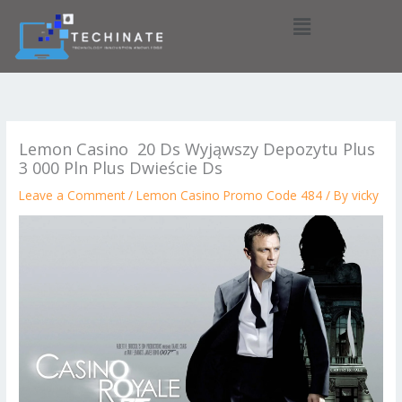
Skip
Menu
to
content
Lemon Casino ️ 20 Ds Wyjąwszy Depozytu Plus
3 000 Pln Plus Dwieście Ds
Leave a Comment
/
Lemon Casino Promo Code 484
/ By
vicky