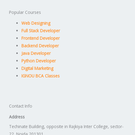
Popular Courses
Web Designing
Full Stack Developer
Frontend Developer
Backend Developer
Java Developer
Python Developer
Digital Marketing
IGNOU BCA Classes
Contact Info
Address
Techinate Building, opposite in Rajkiya Inter College, sector-
22, Noida 201301