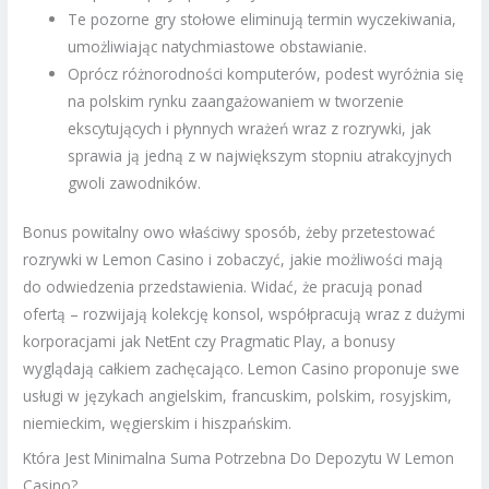
Te pozorne gry stołowe eliminują termin wyczekiwania,
umożliwiając natychmiastowe obstawianie.
Oprócz różnorodności komputerów, podest wyróżnia się
na polskim rynku zaangażowaniem w tworzenie
ekscytujących i płynnych wrażeń wraz z rozrywki, jak
sprawia ją jedną z w największym stopniu atrakcyjnych
gwoli zawodników.
Bonus powitalny owo właściwy sposób, żeby przetestować
rozrywki w Lemon Casino i zobaczyć, jakie możliwości mają
do odwiedzenia przedstawienia. Widać, że pracują ponad
ofertą – rozwijają kolekcję konsol, współpracują wraz z dużymi
korporacjami jak NetEnt czy Pragmatic Play, a bonusy
wyglądają całkiem zachęcająco. Lemon Casino proponuje swe
usługi w językach angielskim, francuskim, polskim, rosyjskim,
niemieckim, węgierskim i hiszpańskim.
Która Jest Minimalna Suma Potrzebna Do Depozytu W Lemon
Casino?