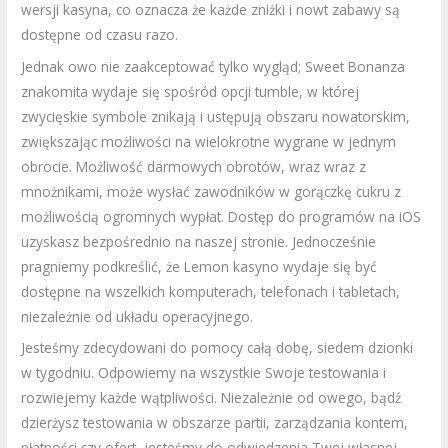
wersji kasyna, co oznacza że każde zniżki i nowt zabawy są
dostępne od czasu razo.
Jednak owo nie zaakceptować tylko wygląd; Sweet Bonanza
znakomita wydaje się spośród opcji tumble, w której
zwycięskie symbole znikają i ustępują obszaru nowatorskim,
zwiększając możliwości na wielokrotne wygrane w jednym
obrocie. Możliwość darmowych obrotów, wraz wraz z
mnożnikami, może wysłać zawodników w gorączkę cukru z
możliwością ogromnych wypłat. Dostęp do programów na iOS
uzyskasz bezpośrednio na naszej stronie. Jednocześnie
pragniemy podkreślić, że Lemon kasyno wydaje się być
dostępne na wszelkich komputerach, telefonach i tabletach,
niezależnie od układu operacyjnego.
Jesteśmy zdecydowani do pomocy całą dobę, siedem dzionki
w tygodniu. Odpowiemy na wszystkie Swoje testowania i
rozwiejemy każde wątpliwości. Niezależnie od owego, bądź
dzierżysz testowania w obszarze partii, zarządzania kontem,
płatności czy ofert, jesteśmy do odwiedzenia Twej własnej