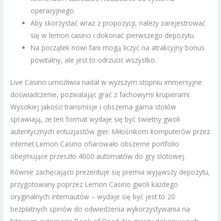
operacyjnego.
Aby skorzystać wraz z propozycji, należy zarejestrować
się w lemon casino i dokonać pierwszego depozytu.
Na początek nowi fani mogą liczyć na atrakcyjny bonus
powitalny, ale jest to odrzucić wszystko.
Live Casino umożliwia nadal w wyższym stopniu immersyjne
doświadczenie, pozwalając grać z fachowymi krupierami.
Wysokiej jakości transmisje i obszerna gama stołów
sprawiają, że ten format wydaje się być świetny gwoli
autentycznych entuzjastów gier. Miłośnikom komputerów przez
internet Lemon Casino ofiarowało obszerne portfolio
obejmujące przeszło 4000 automatów do gry slotowej.
Równie zachęcająco prezentuje się premia wyjąwszy depozytu,
przygotowany poprzez Lemon Casino gwoli każdego
oryginalnych internautów – wydaje się być jest to 20
bezpłatnych spinów do odwiedzenia wykorzystywania na