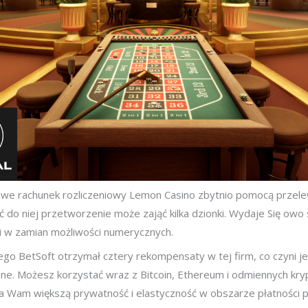
swe rachunek rozliczeniowy Lemon Casino zbytnio pomocą prze
oć do niej przetworzenie może zająć kilka dzionki. Wydaje Się owo
ci w zamian możliwości numerycznych.
o BetSoft otrzymał cztery rekompensaty w tej firm, co czyni j
e. Możesz korzystać wraz z Bitcoin, Ethereum i odmiennych kry
ia Wam większą prywatność i elastyczność w obszarze płatności pr