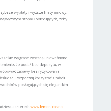
szybsze wypłaty i wyższe limity umowy.
 najwyższym stopniu obiecujących, żeby
 wszelkie wygrane zostaną unieważnione.
mienie, że podaż bez depozytu, w
ypróbować zabawy bez ryzykowania
bsłudze. Rozpocznij korzystać z tabeli
 zawodników posługujących się eleganckim
udziestu czterech
www.lemon-casino-