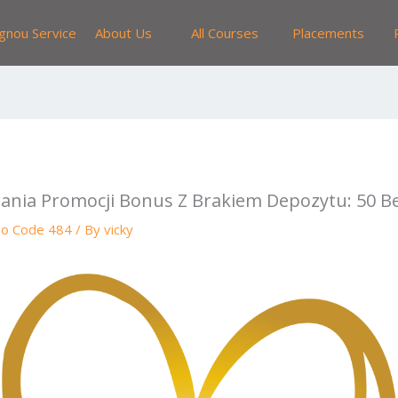
Ignou Service
About Us
All Courses
Placements
nia Promocji Bonus Z Brakiem Depozytu: 50 B
mo Code 484
/ By
vicky