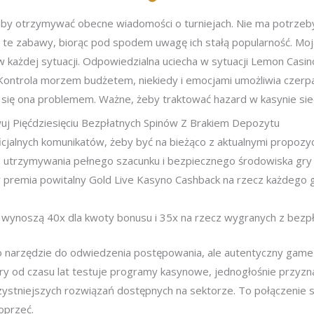
żeby otrzymywać obecne wiadomości o turniejach. Nie ma potrzeb
o te zabawy, biorąc pod spodem uwagę ich stałą popularność. Moja
 każdej sytuacji. Odpowiedzialna uciecha w sytuacji Lemon Casin
ontrola morzem budżetem, niekiedy i emocjami umożliwia czerpa
je się ona problemem. Ważne, żeby traktować hazard w kasynie si
j Pięćdziesięciu Bezpłatnych Spinów Z Brakiem Depozytu
cjalnych komunikatów, żeby być na bieżąco z aktualnymi propozyc
 utrzymywania pełnego szacunku i bezpiecznego środowiska gry 
remia powitalny Gold Live Kasyno Cashback na rzecz każdego gr
wynoszą 40x dla kwoty bonusu i 35x na rzecz wygranych z bezpł
o narzędzie do odwiedzenia postępowania, ale autentyczny game-
y od czasu lat testuje programy kasynowe, jednogłośnie przyzna
zystniejszych rozwiązań dostępnych na sektorze. To połączenie szy
oprzeć.