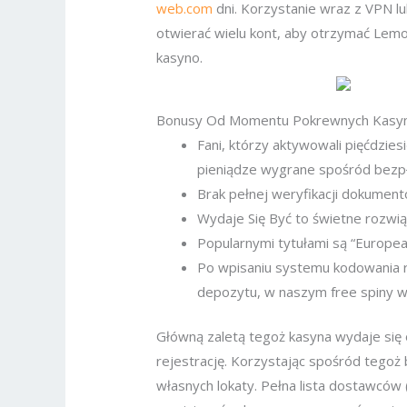
web.com
dni. Korzystanie wraz z VPN l
otwierać wielu kont, aby otrzymać Le
kasyno.
Bonusy Od Momentu Pokrewnych Kasy
Fani, którzy aktywowali pięćdzie
pieniądze wygrane spośród bezpł
Brak pełnej weryfikacji dokumentó
Wydaje Się Być to świetne rozwią
Popularnymi tytułami są “European
Po wpisaniu systemu kodowania
depozytu, w naszym free spiny w
Główną zaletą tegoż kasyna wydaje się
rejestrację. Korzystając spośród tegoż
własnych lokaty. Pełna lista dostawców 