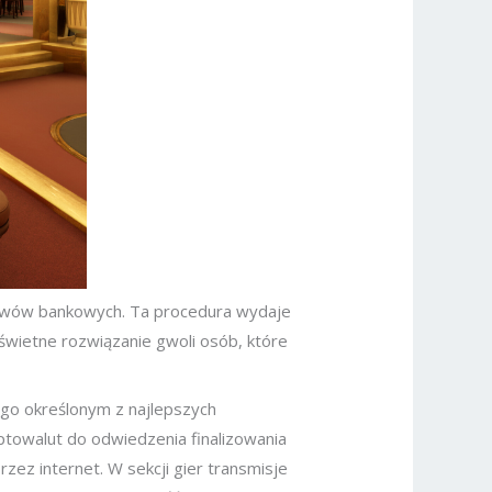
lewów bankowych. Ta procedura wydaje
 świetne rozwiązanie gwoli osób, które
ego określonym z najlepszych
ptowalut do odwiedzenia finalizowania
zez internet. W sekcji gier transmisje