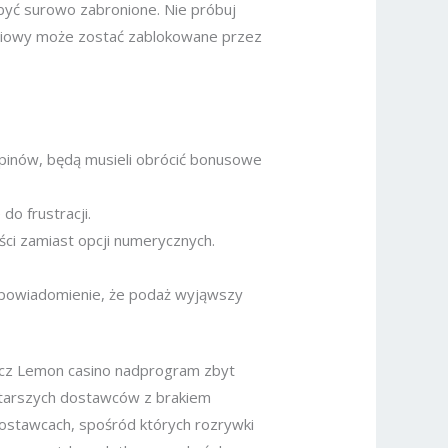
być surowo zabronione. Nie próbuj
eniowy może zostać zablokowane przez
 spinów, będą musieli obrócić bonusowe
do frustracji.
ści zamiast opcji numerycznych.
powiadomienie, że podaż wyjąwszy
ecz Lemon casino nadprogram zbyt
 starszych dostawców z brakiem
 dostawcach, spośród których rozrywki