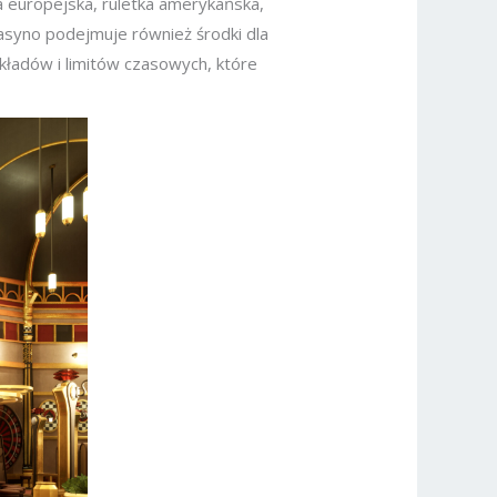
a europejska, ruletka amerykańska,
Kasyno podejmuje również środki dla
kładów i limitów czasowych, które