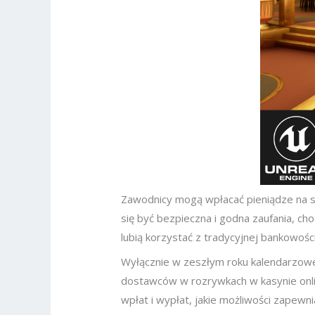
Zawodnicy mogą wpłacać pieniądze na 
się być bezpieczna i godna zaufania, ch
lubią korzystać z tradycyjnej bankowoś
Wyłącznie w zeszłym roku kalendarzoweg
dostawców w rozrywkach w kasynie onlin
wpłat i wypłat, jakie możliwości zapewn