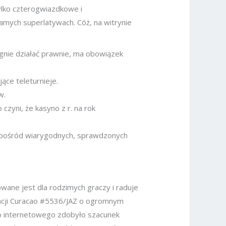
tylko czterogwiazdkowe i
amych superlatywach. Cóż, na witrynie
nie działać prawnie, ma obowiązek
jące teleturnieje.
w.
zyni, że kasyno z r. na rok
spośród wiarygodnych, sprawdzonych
wane jest dla rodzimych graczy i raduje
ryzacji Curacao #5536/JAZ o ogromnym
no internetowego zdobyło szacunek