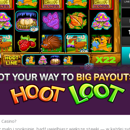
 Casino?
 mało i spokojnie, bądź uwielbiasz większe stawki — w każdej syt