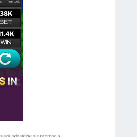
uacji odnajdzie się promocja