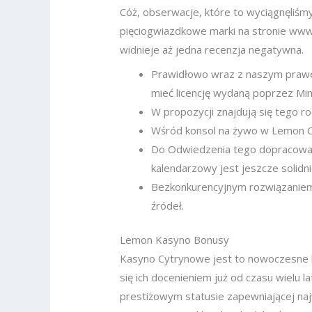
Cóż, obserwacje, które to wyciągnęliśmy
pięciogwiazdkowe marki na stronie www 
widnieje aż jedna recenzja negatywna.
Prawidłowo wraz z naszym prawem
mieć licencję wydaną poprzez Mi
W propozycji znajdują się tego rod
Wśród konsol na żywo w Lemon C
Do Odwiedzenia tego dopracowana 
kalendarzowy jest jeszcze solidni
Bezkonkurencyjnym rozwiązaniem
źródeł.
Lemon Kasyno Bonusy
Kasyno Cytrynowe jest to nowoczesne ka
się ich docenieniem już od czasu wielu 
prestiżowym statusie zapewniającej na