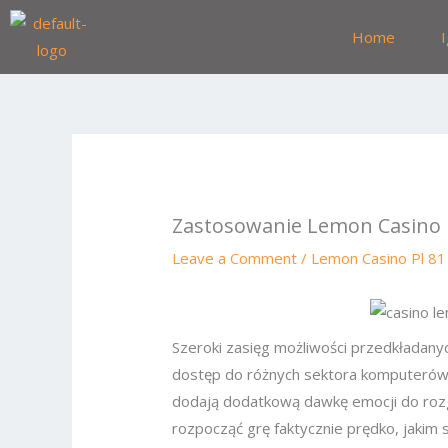
Skip
Home
to
content
Zastosowanie Lemon Casino
Leave a Comment
/
Lemon Casino Pl 81
Szeroki zasięg możliwości przedkładany
dostęp do różnych sektora komputerów,
dodają dodatkową dawkę emocji do rozgr
rozpocząć grę faktycznie prędko, jaki