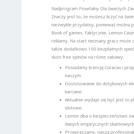
Nadprogram Powitalny Dla świeżych Z
Znaczy jest to, że możesz liczyć na świ
niezwykle przydatny, ponieważ można p
Book of games. Faktycznie, Lemon Casi
reklamy. Na start nieznany gracz może 
także dodatkowo 100 bezpłatnych spinów
dużo free spinów na różne zabawy.
Posiadamy licencję Curacao i pro
naszym.
Dostosowanie do dotykowych ekra
karciane.
Aktualnie wydaje się być jest to
slotowe.
Lemon dba o bezpieczeństwo swoi
danych empirycznych skarbowych
Przepraszamy, nasza profesjonal