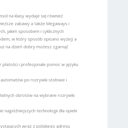
nsol na klasy wydaje się również
wieższe zabawy a także Megaways i
h, jakim sposobem i cyklicznych
kodem, w który sposób opisano wyżej) a
 już na dzień dobry możesz zgarnąć
 płatości i profesjonale pomoc w języku
 automatów po rozrywki stołowe i
ezpłatnych obrotów na wybrane rozrywki
najpóźniejszych technologii dla opieki
ystających wraz z polskiego adresu