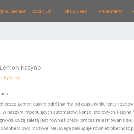
Ignou Service
About Us
All Courses
Placements
 Lemon Kasyno
/ By
vicky
ch przez Lemon Casino odróżnia fita od czasu konkurencji i zape
 w naszym imponujących automatów, konsol stołowych, kasyna na 
ywki. Dużą zaletą jest również prędki proces rejestrowania się
m sposobem owo możliwe. Na uwagę zasługuje również obecność p