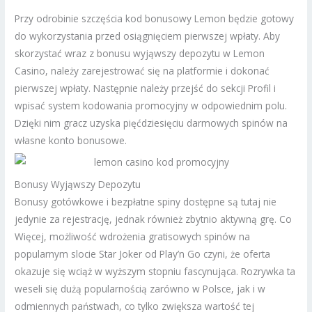
Przy odrobinie szczęścia kod bonusowy Lemon będzie gotowy
do wykorzystania przed osiągnięciem pierwszej wpłaty. Aby
skorzystać wraz z bonusu wyjąwszy depozytu w Lemon
Casino, należy zarejestrować się na platformie i dokonać
pierwszej wpłaty. Następnie należy przejść do sekcji Profil i
wpisać system kodowania promocyjny w odpowiednim polu.
Dzięki nim gracz uzyska pięćdziesięciu darmowych spinów na
własne konto bonusowe.
Bonusy Wyjąwszy Depozytu
Bonusy gotówkowe i bezpłatne spiny dostępne są tutaj nie
jedynie za rejestrację, jednak również zbytnio aktywną grę. Co
Więcej, możliwość wdrożenia gratisowych spinów na
popularnym slocie Star Joker od Play’n Go czyni, że oferta
okazuje się wciąż w wyższym stopniu fascynująca. Rozrywka ta
weseli się dużą popularnością zarówno w Polsce, jak i w
odmiennych państwach, co tylko zwiększa wartość tej