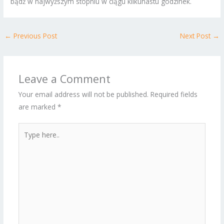
bądź w najwyższym stopniu w ciągu kilkunastu godzinek.
←
Previous Post
Next Post
→
Leave a Comment
Your email address will not be published.
Required fields
are marked
*
Type
here..