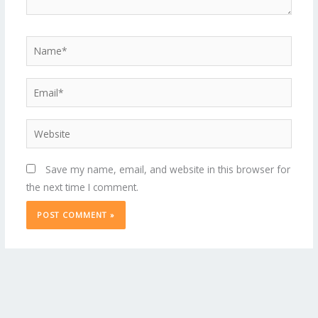
Name*
Email*
Website
Save my name, email, and website in this browser for
the next time I comment.