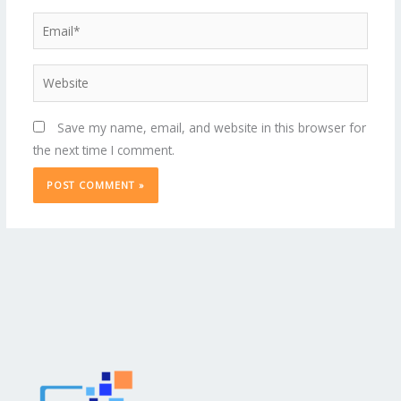
Email*
Website
Save my name, email, and website in this browser for
the next time I comment.