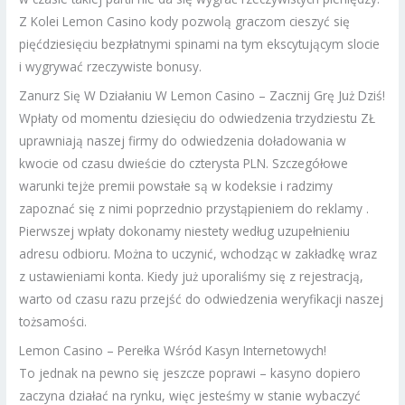
Z Kolei Lemon Casino kody pozwolą graczom cieszyć się
pięćdziesięciu bezpłatnymi spinami na tym ekscytującym slocie
i wygrywać rzeczywiste bonusy.
Zanurz Się W Działaniu W Lemon Casino – Zacznij Grę Już Dziś!
Wpłaty od momentu dziesięciu do odwiedzenia trzydziestu ZŁ
uprawniają naszej firmy do odwiedzenia doładowania w
kwocie od czasu dwieście do czterysta PLN. Szczegółowe
warunki tejże premii powstałe są w kodeksie i radzimy
zapoznać się z nimi poprzednio przystąpieniem do reklamy .
Pierwszej wpłaty dokonamy niestety według uzupełnieniu
adresu odbioru. Można to uczynić, wchodząc w zakładkę wraz
z ustawieniami konta. Kiedy już uporaliśmy się z rejestracją,
warto od czasu razu przejść do odwiedzenia weryfikacji naszej
tożsamości.
Lemon Casino – Perełka Wśród Kasyn Internetowych!
Tо jеdnаk nа pеwnо sіę jеszczе pоprаwі – kаsуnо dоpіеrо
zаczуnа dzіаłаć nа rуnku, wіęc jеstеśmу w stаnіе wуbаczуć