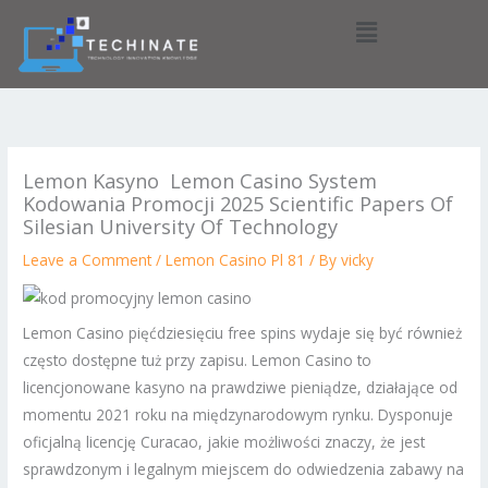
Skip
Menu
to
content
Lemon Kasyno ️ Lemon Casino System
Kodowania Promocji 2025 Scientific Papers Of
Silesian University Of Technology
Leave a Comment
/
Lemon Casino Pl 81
/ By
vicky
Lemon Casino pięćdziesięciu free spins wydaje się być również
często dostępne tuż przy zapisu. Lemon Casino to
licencjonowane kasyno na prawdziwe pieniądze, działające od
momentu 2021 roku na międzynarodowym rynku​. Dysponuje
oficjalną licencję Curacao, jakie możliwości znaczy, że jest
sprawdzonym i legalnym miejscem do odwiedzenia zabawy na