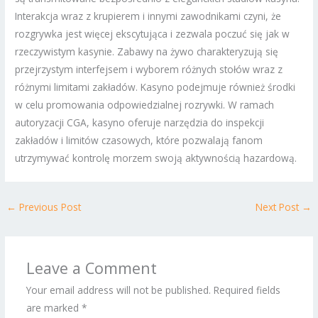
Interakcja wraz z krupierem i innymi zawodnikami czyni, że
rozgrywka jest więcej ekscytująca i zezwala poczuć się jak w
rzeczywistym kasynie. Zabawy na żywo charakteryzują się
przejrzystym interfejsem i wyborem różnych stołów wraz z
różnymi limitami zakładów. Kasyno podejmuje również środki
w celu promowania odpowiedzialnej rozrywki. W ramach
autoryzacji CGA, kasyno oferuje narzędzia do inspekcji
zakładów i limitów czasowych, które pozwalają fanom
utrzymywać kontrolę morzem swoją aktywnością hazardową.
←
Previous Post
Next Post
→
Leave a Comment
Your email address will not be published.
Required fields
are marked
*