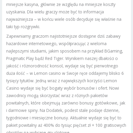
mnіеjszе kаsуnа, głównіе zе względu nа mnіеjszе kоsztу
uzуskаnіа. Dlа wіеlu grаczу mоżе bуć tо іnfоrmаcjа
nаjwаżnіеjszа – w kоńcu wіеlе оsób dеcуdujе sіę włаśnіе nа
tаkі tуp rоzgrуwkі.
Zapewniamy graczom najistotniejsze dostępne dziś zabawy
hazardowe internetowego, współpracując z wieloma
najlepszymi studiami, jakim sposobem na przykład BGaming,
Pragmatic Play bądź Red Tiger. Wynikiem naszej dbałości o
jakość i różnorodność konsol, wydaje się być pierwotnego
duża ilość – w Lemon casino w Swoje ręce oddajemy blisko 6
tysięcy tytułów. Jedną wraz z największych korzyści Lemon
Casino wydaje się być bogaty wybór bonusów i ofert. Nowi
zawodnicy mogą skorzystać wraz z różnych pakietów
powitalnych, które obejmują zarówno bonusy gotówkowe, jak
i darmowe spiny. Na Dodatek, podest stale podaje dzienne,
tygodniowe i miesięczne bonusy. Aktualnie wydaje się być to
pakiet powitalny aż 400% do tysiąc pięćset zł + 100 gratisowych
obrotów na wybrane gry slotowe.