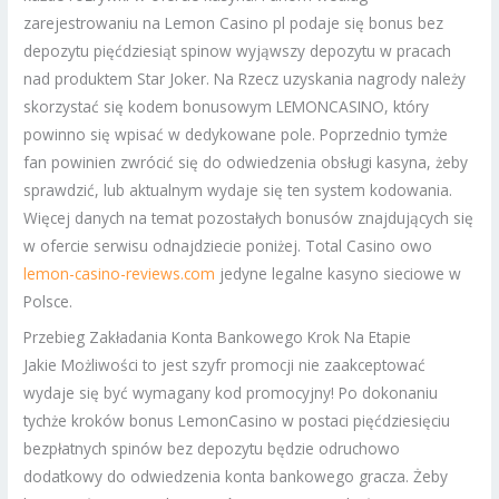
zarejestrowaniu na Lemon Casino pl podaje się bonus bez
depozytu pięćdziesiąt spinow wyjąwszy depozytu w pracach
nad produktem Star Joker. Na Rzecz uzyskania nagrody należy
skorzystać się kodem bonusowym LEMONCASINO, który
powinno się wpisać w dedykowane pole. Poprzednio tymże
fan powinien zwrócić się do odwiedzenia obsługi kasyna, żeby
sprawdzić, lub aktualnym wydaje się ten system kodowania.
Więcej danych na temat pozostałych bonusów znajdujących się
w ofercie serwisu odnajdziecie poniżej. Total Casino owo
lemon-casino-reviews.com
jedyne legalne kasyno sieciowe w
Polsce.
Przebieg Zakładania Konta Bankowego Krok Na Etapie
Jakie Możliwości to jest szyfr promocji nie zaakceptować
wydaje się być wymagany kod promocyjny! Po dokonaniu
tychże kroków bonus LemonCasino w postaci pięćdziesięciu
bezpłatnych spinów bez depozytu będzie odruchowo
dodatkowy do odwiedzenia konta bankowego gracza. Żeby