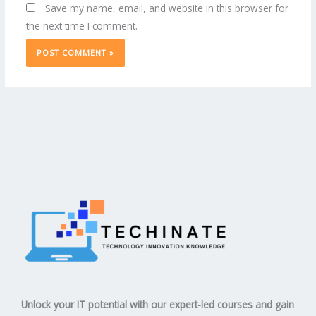
Save my name, email, and website in this browser for
the next time I comment.
Unlock your IT potential with our expert-led courses and gain