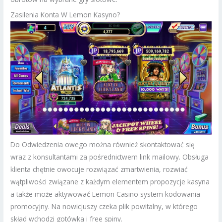
Zasilenia Konta W Lemon Kasyno?
Do Odwiedzenia owego można również skontaktować się
wraz z konsultantami za pośrednictwem link mailowy. Obsługa
klienta chętnie owocuje rozwiązać zmartwienia, rozwiać
wątpliwości związane z każdym elementem propozycje kasyna
a także może aktywować Lemon Casino system kodowania
promocyjny. Na nowicjuszy czeka plik powitalny, w którego
skład wchodzi gotówka i free spiny.