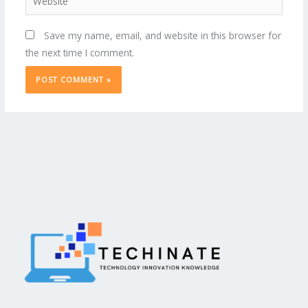
Save my name, email, and website in this browser for
the next time I comment.