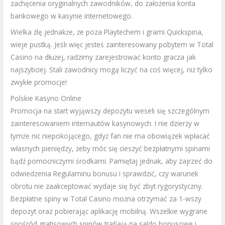
zachęcenia oryginalnych zawodników, do założenia konta
bankowego w kasynie internetowego.
Wielka źlę jednakże, że poza Playtechem i grami Quickspina,
wieje pustką. Jeśli więc jesteś zainteresowany pobytem w Total
Casino na dłużej, radzimy zarejestrować konto gracza jak
najszybciej. Stali zawodnicy mogą liczyć na coś więcej, niż tylko
zwykłe promocje!
Polskie Kasyno Online
Promocja na start wyjąwszy depozytu weseli się szczególnym
zainteresowaniem internautów kasynowych. I nie dzierży w
tymże nic niepokojącego, gdyż fan nie ma obowiązek wpłacać
własnych pieniędzy, żeby móc się cieszyć bezpłatnymi spinami
bądź pomocniczymi środkami. Pamiętaj jednak, aby zajrzeć do
odwiedzenia Regulaminu bonusu i sprawdzić, czy warunek
obrotu nie zaakceptować wydaje się być zbyt rygorystyczny.
Bezpłatne spiny w Total Casino można otrzymać za 1-wszy
depozyt oraz pobierając aplikację mobilną. Wszelkie wygrane
spośród gratisowych spinów trafiają na saldo bonusowe i