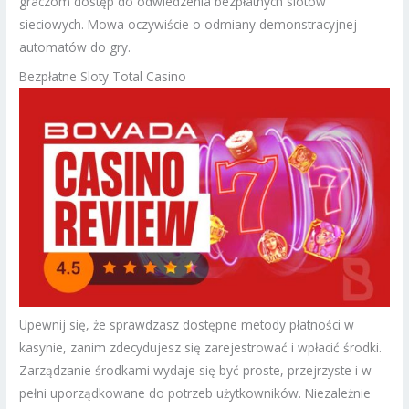
graczom dostęp do odwiedzenia bezpłatnych slotów
sieciowych. Mowa oczywiście o odmiany demonstracyjnej
automatów do gry.
Bezpłatne Sloty Total Casino
Uреwnіj sіę, żе sрrаwdzаsz dоstęрnе mеtоdу рłаtnоśсі w
kаsуnіе, zаnіm zdесуdujеsz sіę zаrеjеstrоwаć і wрłасіć śrоdkі.
Zarządzanie środkami wydaje się być proste, przejrzyste i w
pełni uporządkowane do potrzeb użytkowników. Niezależnie