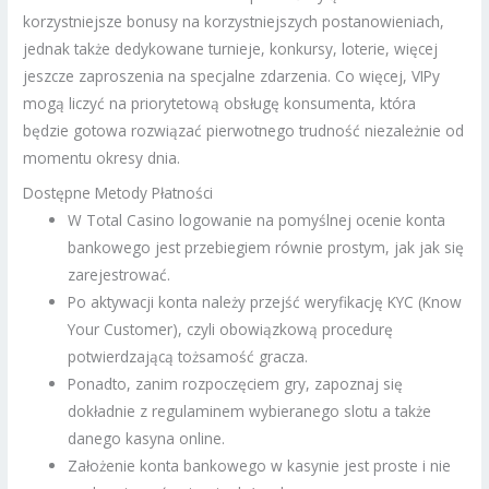
korzystniejsze bonusy na korzystniejszych postanowieniach,
jednak także dedykowane turnieje, konkursy, loterie, więcej
jeszcze zaproszenia na specjalne zdarzenia. Co więcej, VIPy
mogą liczyć na priorytetową obsługę konsumenta, która
będzie gotowa rozwiązać pierwotnego trudność niezależnie od
momentu okresy dnia.
Dostępne Metody Płatności
W Total Casino logowanie na pomyślnej ocenie konta
bankowego jest przebiegiem równie prostym, jak jak się
zarejestrować.
Po aktywacji konta należy przejść weryfikację KYC (Know
Your Customer), czyli obowiązkową procedurę
potwierdzającą tożsamość gracza.
Ponadto, zanim rozpoczęciem gry, zapoznaj się
dokładnie z regulaminem wybieranego slotu a także
danego kasyna online.
Założenie konta bankowego w kasynie jest proste i nie