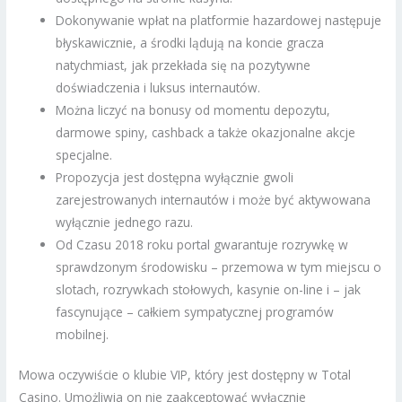
Dokonywanie wpłat na platformie hazardowej następuje
błyskawicznie, a środki lądują na koncie gracza
natychmiast, jak przekłada się na pozytywne
doświadczenia i luksus internautów.
Można liczyć na bonusy od momentu depozytu,
darmowe spiny, cashback a także okazjonalne akcje
specjalne.
Propozycja jest dostępna wyłącznie gwoli
zarejestrowanych internautów i może być aktywowana
wyłącznie jednego razu.
Od Czasu 2018 roku portal gwarantuje rozrywkę w
sprawdzonym środowisku – przemowa w tym miejscu o
slotach, rozrywkach stołowych, kasynie on-line i – jak
fascynujące – całkiem sympatycznej programów
mobilnej.
Mowa oczywiście o klubie VIP, który jest dostępny w Total
Casino. Umożliwia on nie zaakceptować wyłącznie