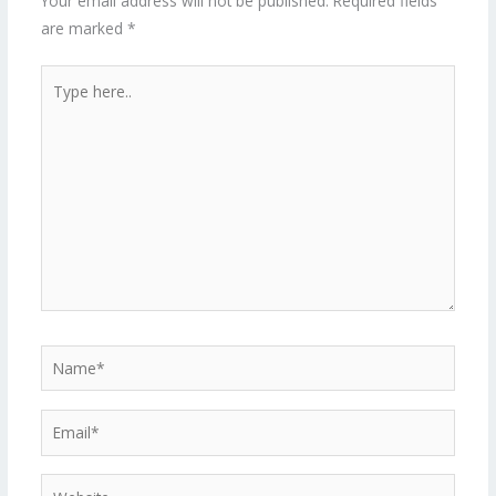
Your email address will not be published.
Required fields
are marked
*
Type
here..
Name*
Email*
Website