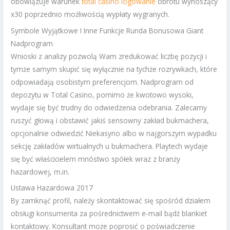
obowiązuje warunek
total casino logowanie
obrotu wynoszący
x30 poprzednio możliwością wypłaty wygranych.
Symbole Wyjątkowe I Inne Funkcje Runda Bonusowa Giant
Nadprogram
Wnioski z analizy pozwolą Wam zredukować liczbę pozycji i
tymże samym skupić się wyłącznie na tychże rozrywkach, które
odpowiadają osobistym preferencjom. Nadprogram od
depozytu w Total Casino, pomimo że kwotowo wysoki,
wydaje się być trudny do odwiedzenia odebrania. Zalecamy
ruszyć głową i obstawić jakiś sensowny zakład bukmachera,
opcjonalnie odwiedzić Niekasyno albo w najgorszym wypadku
sekcję zakładów wirtualnych u bukmachera. Playtech wydaje
się być właścicielem mnóstwo spółek wraz z branży
hazardowej, m.in.
Ustawa Hazardowa 2017
By zamknąć profil, należy skontaktować się spośród działem
obsługi konsumenta za pośrednictwem e-mail bądź blankiet
kontaktowy. Konsultant może poprosić o poświadczenie