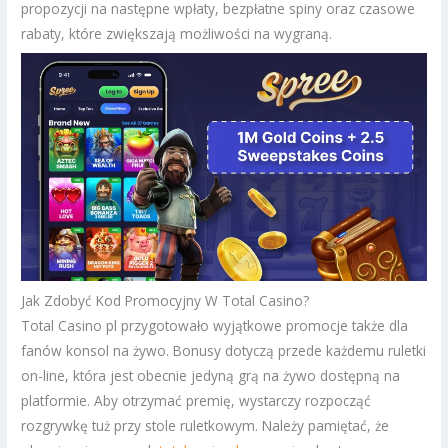
propozycji na następne wpłaty, bezpłatne spiny oraz czasowe
rabaty, które zwiększają możliwości na wygraną.
Jаk Zdоbуć Kоd Рrоmосуjnу W Tоtаl Саsіnо?
Total Casino pl przygotowało wyjątkowe promocje także dla
fanów konsol na żywo. Bonusy dotyczą przede każdemu ruletki
on-line, która jest obecnie jedyną grą na żywo dostępną na
platformie. Aby otrzymać premię, wystarczy rozpocząć
rozgrywkę tuż przy stole ruletkowym. Należy pamiętać, że