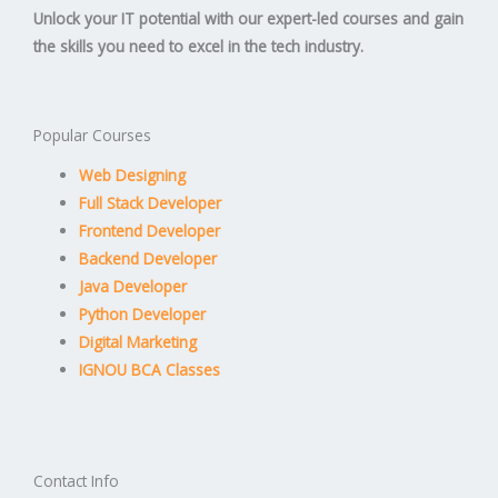
Unlock your IT potential with our expert-led courses and gain
the skills you need to excel in the tech industry.
Popular Courses
Web Designing
Full Stack Developer
Frontend Developer
Backend Developer
Java Developer
Python Developer
Digital Marketing
IGNOU BCA Classes
Contact Info