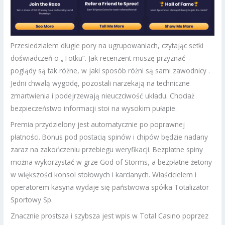
Przesiedziałem długie pory na ugrupowaniach, czytając setki
doświadczeń o „Totku”. Jak recenzent muszę przyznać –
poglądy są tak różne, w jaki sposób różni są sami zawodnicy .
Jedni chwalą wygodę, pozostali narzekają na techniczne
zmartwienia i podejrzewają nieuczciwość układu. Chociaż
bezpieczeństwo informacji stoi na wysokim pułapie.
Premia przydzielony jest automatycznie po poprawnej
płatności. Bonus pod postacią spinów i chipów będzie nadany
zaraz na zakończeniu przebiegu weryfikacji. Bezpłatne spiny
można wykorzystać w grze God of Storms, a bezpłatne żetony
w większości konsol stołowych i karcianych. Właścicielem i
operatorem kasyna wydaje się państwowa spółka Totalizator
Sportowy Sp.
Znacznie prostsza i szybsza jest wpis w Total Casino poprzez