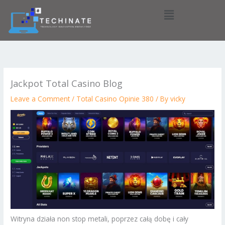
Skip
Menu
to
content
Jackpot Total Casino Blog
Leave a Comment
/
Total Casino Opinie 380
/ By
vicky
Witryna działa non stop metali, poprzez całą dobę i cały